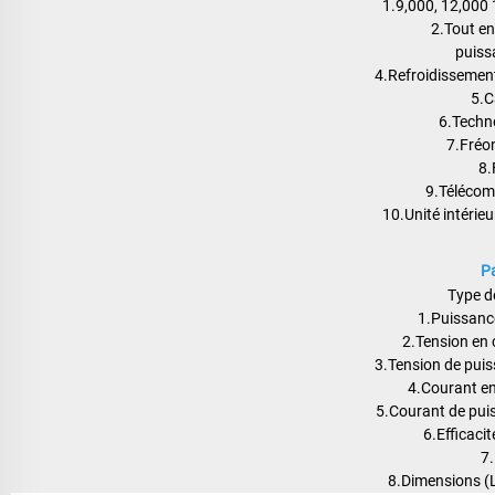
1.9,000, 12,000
2.Tout en
puiss
4.Refroidissement
5.C
6.Techno
7.Fréo
8.
9.Télécomm
10.Unité intérieu
Pa
Type d
1.Puissanc
2.Tension en c
3.Tension de pui
4.Courant en 
5.Courant de pui
6.Efficaci
7.
8.Dimensions 