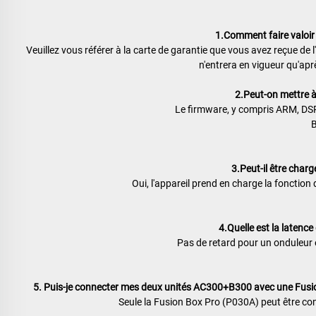
1.Comment faire valoir 
Veuillez vous référer à la carte de garantie que vous avez reçue de
n'entrera en vigueur qu'après
2.Peut-on mettre à 
Le firmware, y compris ARM, DSP, 
B
3.Peut-il être char
Oui, l'appareil prend en charge la fonction
4.Quelle est la latenc
Pas de retard pour un onduleur e
5. Puis-je connecter mes deux unités AC300+B300 avec une Fusion 
Seule la Fusion Box Pro (P030A) peut être 