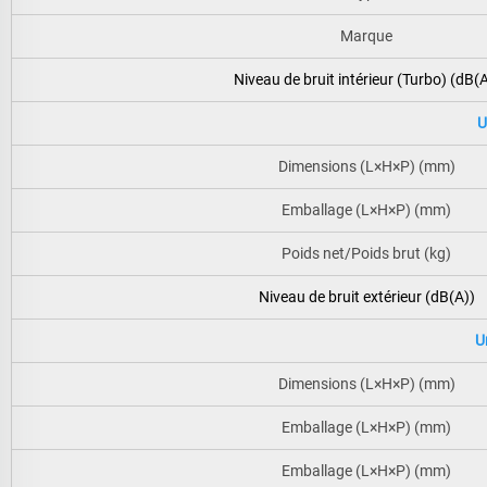
Marque
Niveau de bruit intérieur (Turbo) (dB(A
U
Dimensions (L×H×P) (mm)
Emballage (L×H×P) (mm)
Poids net/Poids brut (kg)
Niveau de bruit extérieur (dB(A))
U
Dimensions (L×H×P) (mm)
Emballage (L×H×P) (mm)
Emballage (L×H×P) (mm)