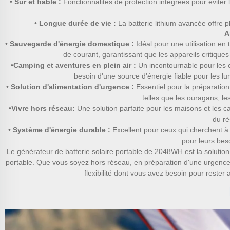
•
Sûr et fiable :
Fonctionnalités de protection intégrées pour éviter 
•
Longue durée de vie :
La batterie lithium avancée offre p
A
•
Sauvegarde d'énergie domestique :
Idéal pour une utilisation e
de courant, garantissant que les appareils critiques
•
Camping et aventures en plein air :
Un incontournable pour les c
besoin d'une source d'énergie fiable pour les lum
•
Solution d'alimentation d'urgence :
Essentiel pour la préparatio
telles que les ouragans, l
•
Vivre hors réseau:
Une solution parfaite pour les maisons et les c
du ré
•
Système d'énergie durable :
Excellent pour ceux qui cherchent à 
pour leurs bes
Le générateur de batterie solaire portable de 2048WH est la solutio
portable. Que vous soyez hors réseau, en préparation d'une urgence ou 
flexibilité dont vous avez besoin pour rester