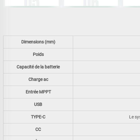
Dimensions (mm)
Poids
Capacité de la batterie
Charge ac
Entrée MPPT
USB
TYPE-C
Le sy
CC