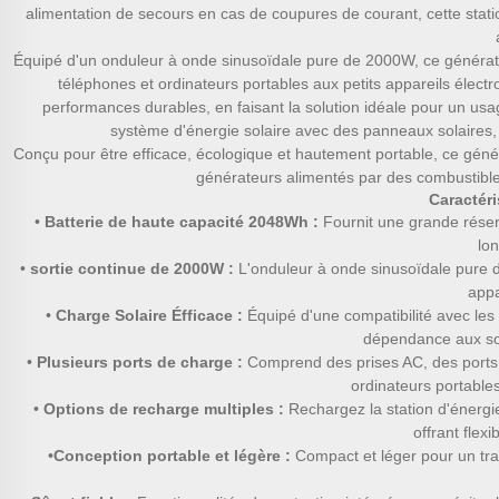
alimentation de secours en cas de coupures de courant, cette station
Équipé d'un onduleur à onde sinusoïdale pure de 2000W, ce générate
téléphones et ordinateurs portables aux petits appareils éle
performances durables, en faisant la solution idéale pour un us
système d'énergie solaire avec des panneaux solaires, 
Conçu pour être efficace, écologique et hautement portable, ce géné
générateurs alimentés par des combustibles
Caractéri
•
Batterie de haute capacité 2048Wh :
Fournit une grande réser
lo
•
sortie continue de 2000W :
L'onduleur à onde sinusoïdale pure d
appa
•
Charge Solaire Éfficace :
Équipé d'une compatibilité avec les
dépendance aux sou
•
Plusieurs ports de charge :
Comprend des prises AC, des ports 
ordinateurs portables
•
Options de recharge multiples :
Rechargez la station d'énergi
offrant flexi
•
Conception portable et légère :
Compact et léger pour un tran