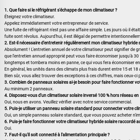
1. Que faire si le réfrigérant s'échappe de mon climatiseur ? 
Éteignez votre climatiseur. 
Appelez immédiatement votre entrepreneur de service. 
Une fuite de réfrigérant n'est pas une affaire simple. Les jours où il éta
fuite sont révolus. Aujourd'hui, il est illégal de permettre intentionnell
2. Est-il nécessaire d'entretenir régulièrement mon climatiseur hybride s
Absolument ! L'entretien annuel de votre climatiseur peut signifier de 
que l'entretien annuel approprié peut vous faire économiser jusqu'à 30 
longtemps et tombera moins en panne, ce qui vous fera économiser enc
En général, les unités dans des climats plus frais durent entre 15 et 18
Bien sûr, vous allez trouver des exceptions à ces chiffres, mais ceux-ci 
3. Combien de panneaux solaires ai-je besoin pour faire fonctionner vot
Au minimum 2 panneaux. 
4. Disposez-vous d'un climatiseur solaire inversé 100 % hors réseau en
Oui, nous en avons. Veuillez vérifier avec notre service commercial. 
5. Puis-je utiliser un panneau solaire standard pour connecter votre cl
Oui, un simple panneau solaire standard, que vous pouvez acheter n'im
6. Puis-je faire fonctionner votre climatiseur hybride solaire raccordé 
Oui.   
7. Faut-il qu'il soit connecté à l'alimentation principale ? 