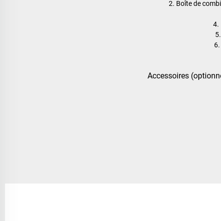
2. Boîte de combi
4.
5
6.
Accessoires (optionn