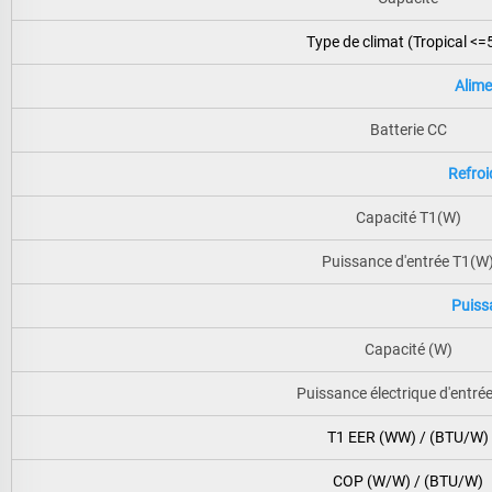
Type de climat (Tropical <=
Alime
Batterie CC
Refro
Capacité T1(W)
Puissance d'entrée T1(W
Puiss
Capacité (W)
Puissance électrique d'entré
T1 EER (WW) / (BTU/W)
COP (W/W) / (BTU/W)