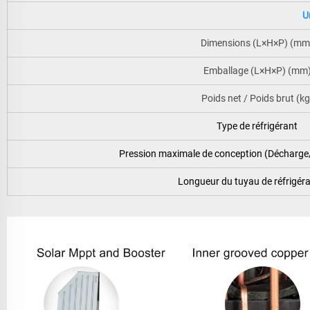
U
Dimensions (L×H×P) (mm
Emballage (L×H×P) (mm
Poids net / Poids brut (kg
Type de réfrigérant
Pression maximale de conception (Décharge
Longueur du tuyau de réfrigér