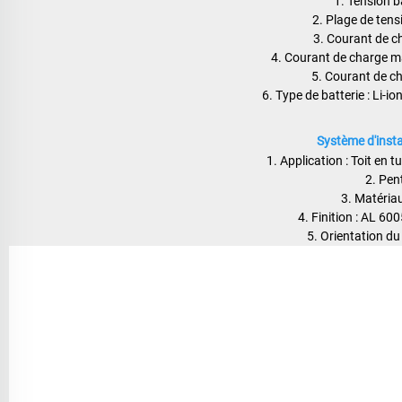
1. Tension b
2. Plage de tens
3. Courant de c
4. Courant de charge m
5. Courant de c
6. Type de batterie : Li-io
Système d'instal
1. Application : Toit en tu
2. Pent
3. Matéria
4. Finition : AL 6
5. Orientation du