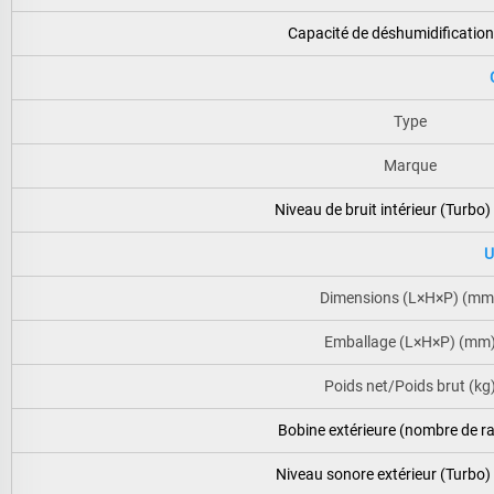
Capacité de déshumidification
Type
Marque
Niveau de bruit intérieur (Turbo)
U
Dimensions (L×H×P) (mm
Emballage (L×H×P) (mm
Poids net/Poids brut (kg
Bobine extérieure (nombre de r
Niveau sonore extérieur (Turbo)