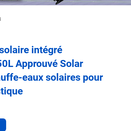
N
olaire intégré
50L Approuvé Solar
ffe-eaux solaires pour
tique