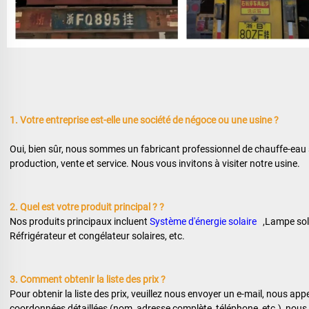
1. Votre entreprise est-elle une société de négoce ou une usine ? 
Oui, bien sûr, nous sommes un fabricant professionnel de chauffe-eau s
production, vente et service. Nous vous invitons à visiter notre usine. 
2. Quel est votre produit principal ? 
?
Nos produits principaux incluent 
Système d'énergie solaire   
,Lampe sola
Réfrigérateur et congélateur solaires, etc. 
3. Comment obtenir la liste des prix ? 
Pour obtenir la liste des prix, veuillez nous envoyer un e-mail, nous app
coordonnées détaillées (nom, adresse complète, téléphone, etc.), nous 