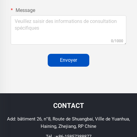
Message
0/1000
Envoyer
CONTACT
Add: bâtiment 26, n°8, Route de Shuangbai, Ville de Yuanhua,
Haining, Zhejiang, RP Chine
Tél. :
+86-15857388877