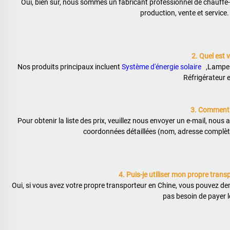
Oui, bien sûr, nous sommes un fabricant professionnel de chauffe-e
production, vente et service.
2. Quel est v
Nos produits principaux incluent 
Système d'énergie solaire   
,Lampe 
Réfrigérateur e
3. Comment ob
Pour obtenir la liste des prix, veuillez nous envoyer un e-mail, nous
coordonnées détaillées (nom, adresse complète,
4. Puis-je utiliser mon propre trans
Oui, si vous avez votre propre transporteur en Chine, vous pouvez dem
pas besoin de payer le