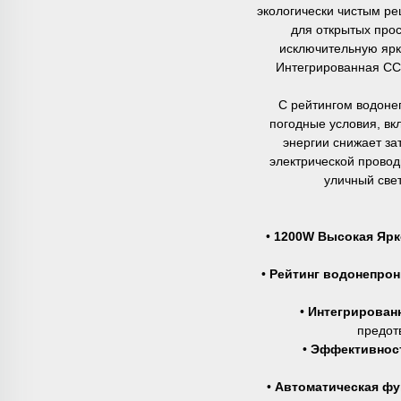
экологически чистым р
для открытых про
исключительную ярко
Интегрированная CCT
С рейтингом водоне
погодные условия, вк
энергии снижает за
электрической проводк
уличный све
•
1200W Высокая Ярк
•
Рейтинг водонепрон
•
Интегрирован
предот
•
Эффективност
•
Автоматическая фу