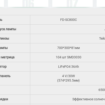
ль
FD-SC800C
уса лампы
линзы
Тей
лампы
700*300*81мм
 матрица
104 шт SMD3030
ятор
LiFePO4 36Ah
панель
4 V/30W
(574*295.5мм)
650
рядки
Эффективное солнечн