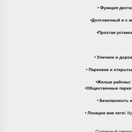
•
Функция диста
•
Долговечный и с 
•
Простая устано
•
Уличное и доро
•
Парковки и открыты
•
Жилые районы
•
Общественные парки
•
Безопасность 
•
Локации вне сети:
Ид
Солнечный светиль