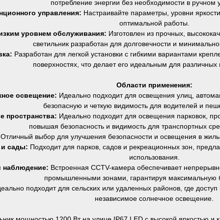
потребление энергии без необходимости в ручном 
нционного управления:
Настраивайте параметры, уровни яркости
оптимальной работы.
низким уровнем обслуживания:
Изготовлен из прочных, высокока
светильник разработан для долговечности и минимально
вка:
Разработан для легкой установки с гибкими вариантами крепл
поверхностях, что делает его идеальным для различных
Области применения:
жное освещение:
Идеально подходит для освещения улиц, автома
безопасную и четкую видимость для водителей и пеш
е пространства:
Идеально подходит для освещения парковок, пр
повышая безопасность и видимость для транспортных сре
:
Отличный выбор для улучшения безопасности и освещения в жилы
 и сады:
Подходит для парков, садов и рекреационных зон, предла
использования.
и наблюдение:
Встроенная CCTV-камера обеспечивает непрерывн
промышленными зонами, гарантируя максимальную б
еально подходит для сельских или удаленных районов, где доступ 
независимое солнечное освещение.
ник мощностью 1200 Вт на улице IP67 LED с высокой яркостью и 