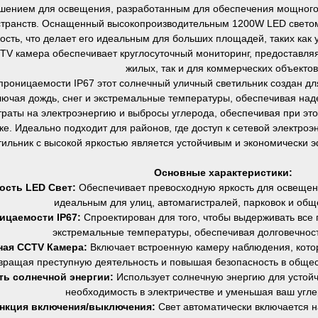
ешением для освещения, разработанным для обеспечения мощног
странств. Оснащенный высокопроизводительным 1200W LED светом,
сть, что делает его идеальным для больших площадей, таких как 
V камера обеспечивает круглосуточный мониторинг, предоставляя
жилых, так и для коммерческих объектов
проницаемости IP67 этот солнечный уличный светильник создан дл
лючая дождь, снег и экстремальные температуры, обеспечивая над
траты на электроэнергию и выбросы углерода, обеспечивая при э
е. Идеально подходит для районов, где доступ к сетевой электроэн
тильник с высокой яркостью является устойчивым и экономически
Основные характеристики:
ость LED Свет:
Обеспечивает превосходную яркость для освещени
идеальным для улиц, автомагистралей, парковок и общ
ицаемости IP67:
Спроектирован для того, чтобы выдерживать все 
экстремальные температуры, обеспечивая долговечност
ная CCTV Камера:
Включает встроенную камеру наблюдения, кото
вращая преступную деятельность и повышая безопасность в общес
ь солнечной энергии:
Использует солнечную энергию для устойч
необходимость в электричестве и уменьшая ваш угл
нкция включения/выключения:
Свет автоматически включается н