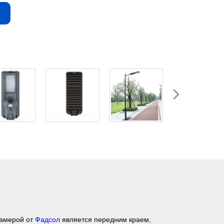
камерой от
Фадсол
является передним краем,