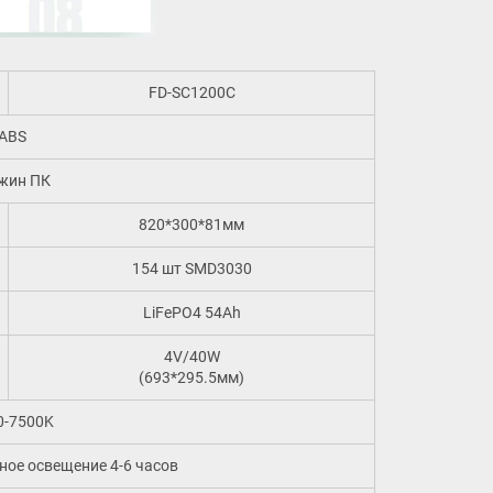
FD-SC1200C
ABS
жин ПК
820*300*81мм
154 шт SMD3030
LiFePO4 54Ah
4V/40W
(693*295.5мм)
0-7500K
ое освещение 4-6 часов