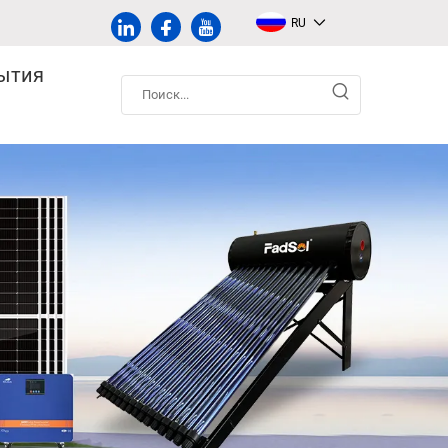
RU
ытия