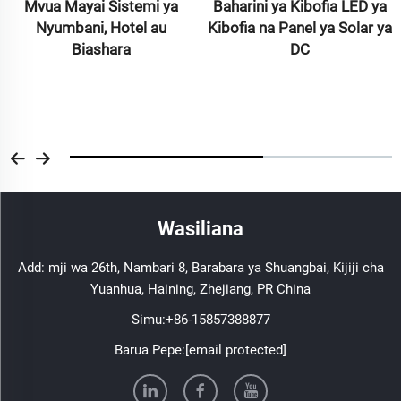
Mvua Mayai Sistemi ya
Baharini ya Kibofia LED ya
Nyumbani, Hotel au
Kibofia na Panel ya Solar ya
Biashara
DC
Wasiliana
Add: mji wa 26th, Nambari 8, Barabara ya Shuangbai, Kijiji cha
Yuanhua, Haining, Zhejiang, PR China
Simu:
+86-15857388877
Barua Pepe:
[email protected]