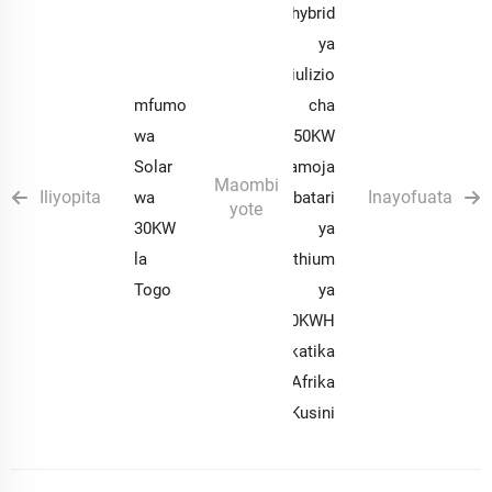
hybrid
ya
kiulizio
mfumo
cha
wa
150KW
Solar
pamoja
Maombi
Iliyopita
Inayofuata
wa
na batari
yote
30KW
ya
la
lithium
Togo
ya
300KWH
katika
Afrika
Kusini