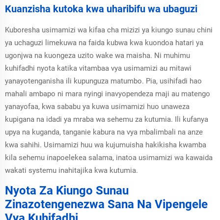
Kuanzisha kutoka kwa uharibifu wa ubaguzi
Kuboresha usimamizi wa kifaa cha mizizi ya kiungo sunau chini
ya uchaguzi limekuwa na faida kubwa kwa kuondoa hatari ya
ugonjwa na kuongeza uzito wake wa maisha. Ni muhimu
kuhifadhi nyota katika vitambaa vya usimamizi au mitawi
yanayotenganisha ili kupunguza matumbo. Pia, usihifadi hao
mahali ambapo ni mara nyingi inavyopendeza maji au matengo
yanayofaa, kwa sababu ya kuwa usimamizi huo unaweza
kupigana na idadi ya mraba wa sehemu za kutumia. Ili kufanya
upya na kuganda, tanganie kabura na vya mbalimbali na anze
kwa sahihi. Usimamizi huu wa kujumuisha hakikisha kwamba
kila sehemu inapoelekea salama, inatoa usimamizi wa kawaida
wakati systemu inahitajika kwa kutumia.
Nyota Za Kiungo Sunau
Zinazotengenezwa Sana Na Vipengele
Vya Kuhifadhi