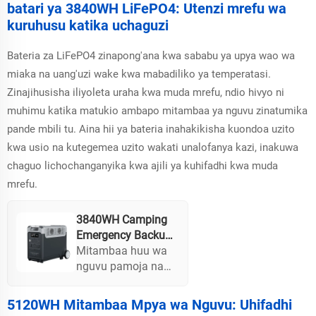
ya Solar Energy
inatoa suluhisho la
batari ya 3840WH LiFePO4: Utenzi mrefu wa
System
nguvu ndogo na
kuruhusu katika uchaguzi
effektivu ambalo ni
sawa kwa masafiri
Bateria za LiFePO4 zinapong'ana kwa sababu ya upya wao wa
ya nje, matatizo, na
miaka na uang'uzi wake kwa mabadiliko ya temperatasi.
maisha ya upole.
Zinajihusisha iliyoleta uraha kwa muda mrefu, ndio hivyo ni
Dizaini yake ya
uzito ndogo na
muhimu katika matukio ambapo mitambaa ya nguvu zinatumika
mbao
pande mbili tu. Aina hii ya bateria inahakikisha kuondoa uzito
zinazotengenezwa
kwa usio na kutegemea uzito wakati unalofanya kazi, inakuwa
huwezesha
chaguo lichochanganyika kwa ajili ya kuhifadhi kwa muda
uchaguzi na
mrefu.
usafirishaji rahisi.
3840WH Camping
Emergency Backup
3600w LiFepo4
Mitambaa huu wa
Battery Solar
nguvu pamoja na
Generator Storage
bateria ya LiFePO4
ya Kienergia ya
inahakikisha
5120WH Mitambaa Mpya wa Nguvu: Uhifadhi
Nyumbani Portable
uhifadhi wa muda