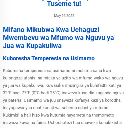
Tuseme tu!
May.26.2025
Mifano Mikubwa Kwa Uchaguzi
Mwembevu wa Mfumo wa Nguvu ya
Jua wa Kupakuliwa
Kuboresha Temperesia na Usimamo
Kuboresha temperesia na usimamo ni muhimu sana kwa
kuiongoza ufanisi na miaka ya uzito wa mfumo wako wa nguvu
ya jua wa kupakuliwa. Kuwasilia mazingira ya kuhifadhi kati ya
32°F hadi 77°F (0°C hadi 25°C) inaweza kusaidia kuganda nguvu
ya bateria. Usimamo wa juu unaweza kufanya kazi ya korodha,
inayogawanyaa upatikanaji wa sehemu ndani ya mfumo.
Kukimbilia hali hizo kwa kutumia hayameta na themometo
inaweza kuwa na faida. Uchochotezi huu unaweza kuhakikisha