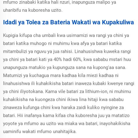
mfumo zinabaki katika hali nzuri, inapunguza malipo ya
uharibifu na kuboresha uzito.
Idadi ya Tolea za Bateria Wakati wa Kupakuliwa
Kupigia kifupa cha umbali kwa usimamizi wa rangi ya chini ya
batari katika muhogo ni muhimu kwa afya ya batari katika
mitambulizi ya nguvu ya jua rahisi. Linahusishwa kuweka rangi
ya chini ya batari kati ya 40% hadi 60%, kwa sababu mstari huu
unapunguza matukio ya kupunguza sana na kupong'aa sana.
Matumizi ya kuchagua mara kadhaa kila miezi kadhaa ni
linahusishwa ili kuhakikisha batari inaweza kubaki kwenye rangi
ya chini iliyotokana. Kama vile batari za lithium-ion, ni muhimu
kuhakikisha na kuongeza chini ikiwa lina hitaji kwa sababu
zinaweza kufunga chini kwa haraka zaidi kuliko nyingine za
batari. Hii inafanya kama kifaa cha kuboresha juu ya matatizo
yoyote ya mfumo au uzito wa miaka wa batari, inayohakikisha
uaminifu wakati mfumo unahitajika.