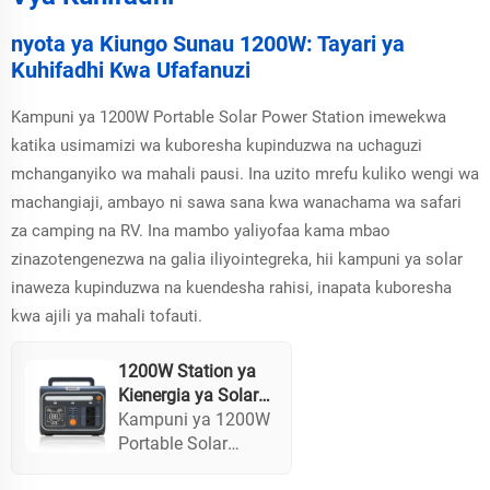
nyota ya Kiungo Sunau 1200W: Tayari ya
Kuhifadhi Kwa Ufafanuzi
Kampuni ya 1200W Portable Solar Power Station imewekwa
katika usimamizi wa kuboresha kupinduzwa na uchaguzi
mchanganyiko wa mahali pausi. Ina uzito mrefu kuliko wengi wa
machangiaji, ambayo ni sawa sana kwa wanachama wa safari
za camping na RV. Ina mambo yaliyofaa kama mbao
zinazotengenezwa na galia iliyointegreka, hii kampuni ya solar
inaweza kupinduzwa na kuendesha rahisi, inapata kuboresha
kwa ajili ya mahali tofauti.
1200W Station ya
Kienergia ya Solar
ya Usability ya Asili
Kampuni ya 1200W
Rechargeable
Portable Solar
Source ya Kienergia
Power Station