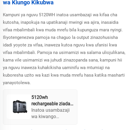
wa Kiungo Kikubwa
Power Station
mrefu na kuondoa
uzito wa usio,
Kampuni ya nguvu 5120WH inatoa usambazaji wa kifaa cha
inaweza kubakia na
kutosha, inapokuja na upatikanaji mwingi wa ajira, inasaidia
kiungo cha nguvu
vifaa mbalimbali kwa muda mrefu bila kupunguza mara nyingi.
kwa muda mrefu,
inachagua vizuri
Iliyotengenezwa pamoja na chaguo la output zinazohusisha
kwa kutumia pande
idadi yoyote za vifaa, inaweza kutoa nguvu kwa ufanisi kwa
mbili tu.
vifaa mbalimbali. Pamoja na usimamizi wa salama uliojulikana,
kama vile usimamizi wa juhudi zinazopanda sana, kampuni hii
ya nguvu inaweza kuhakikisha uaminifu wa mtumiaji na
kuboresha uzito wa kazi kwa muda mrefu hasa katika masharti
yanayotolewa.
5120wh
rechargeable ziada
nguvu maishapo4
Inatoa usambazaji
betri dharura
wa kiwango
jenereta jua portable
kinachojaa nguvu
kituo cha umeme
nyingi, kampuni hii