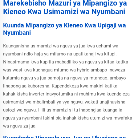
Marekebisho Mazuri ya Mipangizo ya
4000w
ya nguvu inasaidia
Kieneo Kwa Usimamizi wa Nyumbani
vifaa mbalimbali
kwa ufanisi na
Kuunda Mipangizo ya Kieneo Kwa Upigaji wa
inajumuisha
Nyumbani
mabadiliko mengi
ya usimamizi wa
Kuunganisha usimamizi wa nguvu ya jua kwa uchumi wa
salama, inaweza
kutetea kwa
nyumbani ndio haja ya mifumo na upatikanaji wa kifupi.
uaminifu wa muda
Ninasimama kwa kupitia mabadiliko ya nguvu ya kifaa katika
mrefu.
wasiwasi kwa kuchagua mfumo wa hybrid ambapo inaweza
kutumia nguvu ya jua pamoja na nguvu ya mtandao, ambayo
linapong'aa kuboresha. Kupendekeza kwa makini katika
kuhakikisha inverter inavyotumika ni muhimu kwa kuendeleza
usimamizi wa mbalimbali ya vya nguvu, wakati unajihusisha
usiozi wa nguvu. Hili usimamizi si tu inapong'aa kuangalia
nguvu ya nyumbani lakini pia inahakikisha utumizi wa mwafaka
wa nguvu za jua.
Kuendesha Vipanalo vya Jua na Uhusiano na