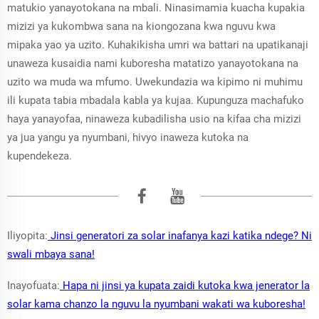
matukio yanayotokana na mbali. Ninasimamia kuacha kupakia
mizizi ya kukombwa sana na kiongozana kwa nguvu kwa
mipaka yao ya uzito. Kuhakikisha umri wa battari na upatikanaji
unaweza kusaidia nami kuboresha matatizo yanayotokana na
uzito wa muda wa mfumo. Uwekundazia wa kipimo ni muhimu
ili kupata tabia mbadala kabla ya kujaa. Kupunguza machafuko
haya yanayofaa, ninaweza kubadilisha usio na kifaa cha mizizi
ya jua yangu ya nyumbani, hivyo inaweza kutoka na
kupendekeza.
Iliyopita:
Jinsi generatori za solar inafanya kazi katika ndege? Ni
swali mbaya sana!
Inayofuata:
Hapa ni jinsi ya kupata zaidi kutoka kwa jenerator la
solar kama chanzo la nguvu la nyumbani wakati wa kuboresha!