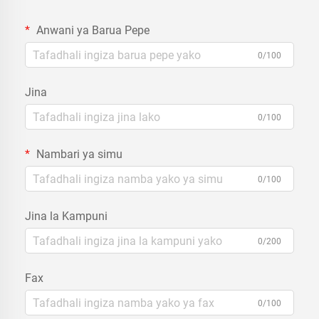
Anwani ya Barua Pepe
0/100
Jina
0/100
Nambari ya simu
0/100
Jina la Kampuni
0/200
Fax
0/100