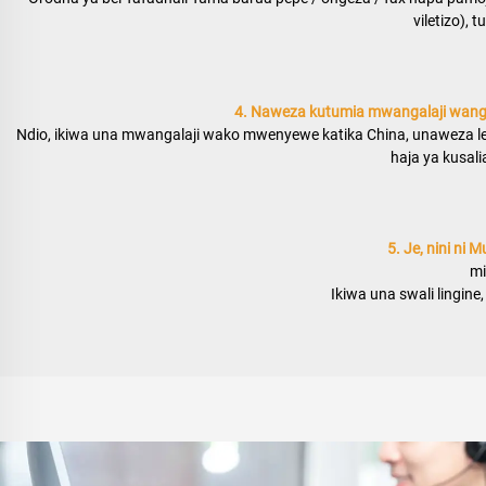
viletizo), 
4. Naweza kutumia mwangalaji wang
Ndio, ikiwa una mwangalaji wako mwenyewe katika China, unaweza let
haja ya kusali
5. Je, nini ni
mi
Ikiwa una swali lingine,