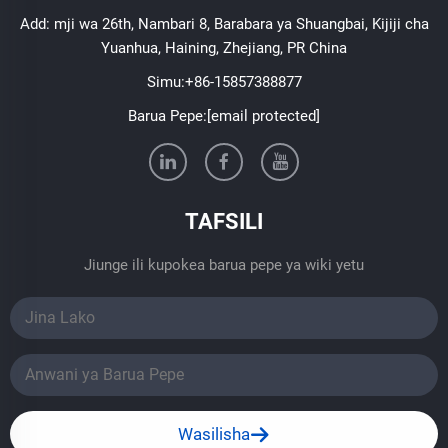
Add: mji wa 26th, Nambari 8, Barabara ya Shuangbai, Kijiji cha
Yuanhua, Haining, Zhejiang, PR China
Simu:
+86-15857388877
Barua Pepe:
[email protected]
TAFSILI
Jiunge ili kupokea barua pepe ya wiki yetu
Wasilisha