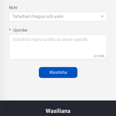
Nchi
Tafadhali chagua nchi yako
Ujumbe
0/1000
Wasilisha
Wasiliana