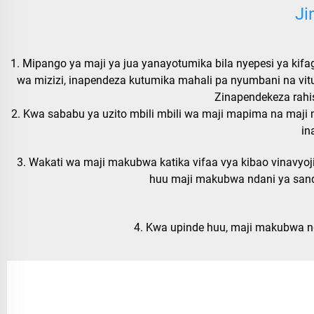
Ji
1. Mipango ya maji ya jua yanayotumika bila nyepesi ya kifag
wa mizizi, inapendeza kutumika mahali pa nyumbani na vi
Zinapendekeza rahis
2. Kwa sababu ya uzito mbili mbili wa maji mapima na maji
in
3. Wakati wa maji makubwa katika vifaa vya kibao vinavyoji
huu maji makubwa ndani ya sandu
4. Kwa upinde huu, maji makubwa nda