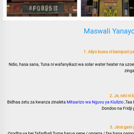
Maswali Yanay
1. Aliyo kuwa ni kampuni y
Ndio, hasa sana, Tuna ni wafanyikazi wa solar water heater na uzoef
zinga
2. Je, nini n
Bidhaa zetu za kwanza zinaleta 
Mitaarizo wa Nguvu ya Kiulizio 
,Taa 
Dondoo na Fridji 
3. Jinsi gani
Orodha ya bei Tafadhali Tuma barua pepe / ongeza / fax hapa pamoja