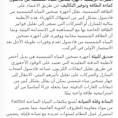
كفاءة الطاقة وتوفير التكاليف
عن طريق الاعتماد على
الطاقة الشمسية، تقلل أجهزة تسخين المياه الشمسية من
فادسول بشكل كبير من استهلاك الكهرباء. هذه الأنظمة
مثالية للمنازل أو الشركات التي تسعى إلى تقليل فواتير
الطاقة الخاصة بها مع المساهمة في الاستدامة البيئية. وبما
أن الطاقة الشمسية مجانية ووفيرة، فإن أجهزة تسخين
المياه الشمسية من فادسول تقدم وفورات طويلة الأجل بعد
الاستثمار الأولي في التركيب.
صديق للبيئة
أجهزة تسخين المياه الشمسية هي بديل أخضر
لأنظمة التدفئة التقليدية التي تعتمد على الوقود الأحفوري.
عن طريق تقليل انبعاثات الكربون، تساعد فادسول أصحاب
المنازل والشركات على تقليل تأثيرهم البيئي. الانتقال إلى
جهاز تسخين مياه شمسي يمكن أن يقلل بشكل كبير من
انبعاثات الغازات الدفيئة، مما يجعله جزءًا أساسيًا من أي
استراتيجية طاقة واعية بيئيًا.
المتانة وقلة الصيانة
تُصنع مكثفات المياه الساخنة FadSol
من مواد مقاومة للظروف الجوية القاسية، مما يضمن
استمرار عمل النظام لسنوات عديدة مع صيانة قليلة. يتضمن