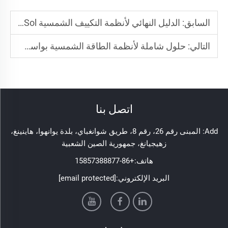
السابق:
الدليل النهائي لأنظمة التكييف الشمسية FadSol: حلول تبريد موفرة للطاقة وصديقة للبيئة
التالي:
حلول شاملة لأنظمة الطاقة الشمسية بواسطة FadSol
اتصل بنا
Add: المبنى رقم 26، رقم 8، طريق شوانغباي، بلدة يوانهوا، هاينينغ،
زهيجيانغ، جمهورية الصين الشعبية
هاتف:
+86-15857388877
البريد الإلكتروني:
[email protected]