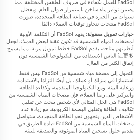
FadSol للعمل بكفاءة في ظروف الطقس المختلفة، مما
يضمن توفير ماء ساخن باستمرار طوال العام. وبفضل
سنوات من الخبرة في صناعة الطاقة المتجددة، طورت
FadSol منتجات تتجاوز توقعات العملاء دائمًا.
خيارات تمويل معقولة:
يفهم FadSol أن التكلفة الأولية
لمضخات المياه الشمسية قد تكون عقبة لبعض العملاء. لجعل
أنظمتهم متاحة، يقدم FadSol خطط تمويل مرنة، مما يسمح
让更多 الناس الاستفادة من التكنولوجيا الشمسية دون
إنفاق الكثير من المال.
التحول إلى مضخة مياه شمسية من FadSol ليس فقط
استثمارًا في منزلك أو عملك، بل أيضًا التزامًا بالاستدامة
ورعاية البيئة. ومع التكنولوجيا المتقدمة، وكفاءة الطاقة،
والتركيز على رضا العملاء، فإن مضخات المياه الشمسية من
FadSol هي الحل المثالي لأي شخص يبحث عن تقليل
تكاليف الطاقة وتقليل البصمة الكربونية. مع زيادة عدد
الأشخاص الذين يتجهون نحو الطاقة المتجددة، ستواصل
مضخات المياه الشمسية من FadSol قيادة الطريق في
تقديم حلول تسخين المياه الموثوقة والصديقة للبيئة.