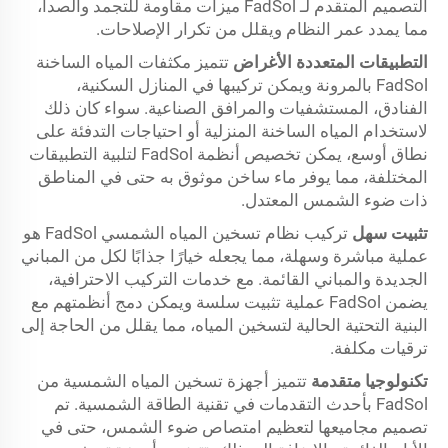
التصميم المتقدم لـ FadSol ميزات مقاومة للتجمد والصدأ،
مما يمدد عمر النظام ويقلل من تكرار الإصلاحات.
التطبيقات المتعددة الأغراض
تتميز مكثفات المياه الساخنة
FadSol بالمرونة ويمكن تركيبها في المنازل السكنية،
الفنادق، المستشفيات والمرافق الصناعية. سواء كان ذلك
لاستخدام المياه الساخنة المنزلية أو احتياجات التدفئة على
نطاق أوسع، يمكن تخصيص أنظمة FadSol لتلبية التطبيقات
المختلفة، مما يوفر ماء ساخن موثوق به حتى في المناطق
ذات ضوء الشمس المعتدل.
تثبيت سهل
تركيب نظام تسخين المياه الشمسي FadSol هو
عملية مباشرة وسهلة، مما يجعله خيارًا جذابًا لكل من المباني
الجديدة والمباني القائمة. مع خدمات التركيب الاحترافية،
يضمن FadSol عملية تثبيت سلسة ويمكن دمج أنظمتهم مع
البنية التحتية الحالية لتسخين المياه، مما يقلل من الحاجة إلى
ترقيات مكلفة.
تكنولوجيا متقدمة
تتميز أجهزة تسخين المياه الشمسية من
FadSol بأحدث التقدمات في تقنية الطاقة الشمسية. تم
تصميم مجاميعها لتعظيم امتصاص ضوء الشمس، حتى في