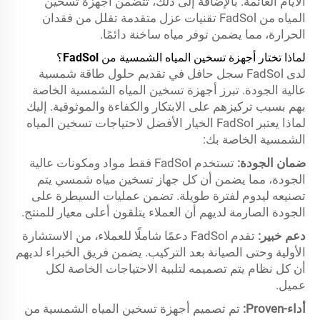
الأيام الغائمة. بالإضافة إلى ذلك، تتضمن أجهزة تسخين
المياه من FadSol تقنيات عزل متقدمة تقلل من فقدان
الحرارة، مما يضمن توفر مياه ساخنة دائمًا.
لماذا تختار أجهزة تسخين المياه الشمسية من FadSol؟
لدى FadSol سجل حافل في تقديم حلول طاقة شمسية
عالية الجودة. تبرز أجهزة تسخين المياه الشمسية الخاصة
بهم بسبب تركيزهم على الابتكار والكفاءة والموثوقية. إليك
لماذا يعتبر FadSol الخيار الأفضل لاحتياجات تسخين المياه
الشمسية الخاصة بك:
ضمان الجودة:
تستخدم FadSol فقط مواد ومكونات عالية
الجودة، مما يضمن أن كل جهاز تسخين مياه شمسي يتم
تصنيعه ليدوم لفترة طويلة. تضمن عمليات السيطرة على
الجودة الصارمة لديهم أن العملاء يتلقون أعلى معيار للمنتج.
دعم خبير:
تقدم FadSol دعمًا شاملًا للعملاء، من الاستشارة
الأولية وحتى الصيانة بعد التركيب. يضمن فريق الخبراء لديهم
أن كل نظام يتم تصميمه لتلبية الاحتياجات الخاصة لكل
عميل.
أداء-Proven:
تم تصميم أجهزة تسخين المياه الشمسية من