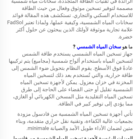
الرائدة في تقنيات الطاقة المتجددة، سخانات مياه شمسية
مصممة لتوفير تسخين موثوق وفعال من حيث الطاقة
للاستخدام السكني والتجاري. تستكشف هذه المقالة فوائد
سخانات المياه الشمسية، وكيفية عملها، ولماذا تعتبر FadSol
علامة تجارية موثوقة لأولئك الذين يبحثون عن حلول أكثر
خضرة.
ما هو
سخان المياه الشمسي
?
جهاز تسخين المياه الشمسي يستخدم طاقة الشمس
لتسخين المياه باستخدام ألواح شمسية (مجاميع) يتم تركيبها
عادةً فوق الأسطح. يقوم النظام بتحويل ضوء الشمس إلى
طاقة حرارية، والتي تُستخدم بعد ذلك لتسخين المياه
المخزنة في خزان معزول. يمكن لأجهزة تسخين المياه
الشمسية تقليل أو حتى القضاء على الحاجة إلى طرق
تسخين المياه التقليدية مثل المسخن الكهربائي أو الغازي،
مما يؤدي إلى توفير كبير في الطاقة.
تأتي أجهزة تسخين المياه الشمسية من فادسول مزودة
بجمعيات عالية الكفاءة، وتقنية نقل حراري متقدمة، وبناء
متين لضمان الأداء طويل الأمد والصيانة mínimale.
الميزات الرئيسية لأجهزة تسخين المياه الشمسية من فادسول