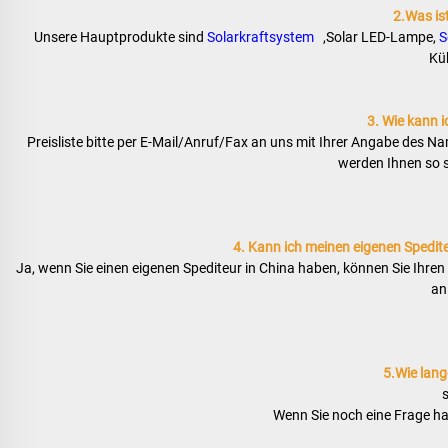
2.Was is
Unsere Hauptprodukte sind 
Solarkraftsystem   
,Solar LED-Lampe, 
S
Kü
3. Wie kann ic
Preisliste bitte per E-Mail/Anruf/Fax an uns mit Ihrer Angabe des Nam
werden Ihnen so s
4. Kann ich meinen eigenen Spedit
Ja, wenn Sie einen eigenen Spediteur in China haben, können Sie Ihren 
an
5.Wie lange
Wenn Sie noch eine Frage ha