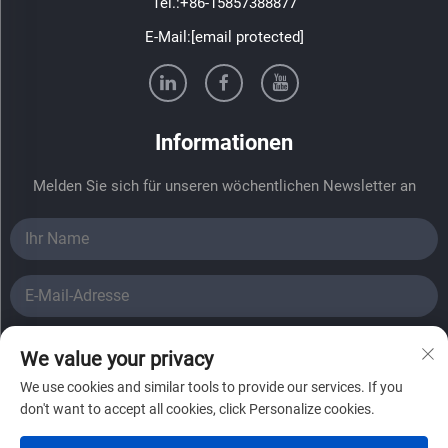
Tel.:
+86-15857388877
E-Mail:
[email protected]
Informationen
Melden Sie sich für unseren wöchentlichen Newsletter an
Absenden
We value your privacy
We use cookies and similar tools to provide our services. If you
Urheberrechte © 2024 Haining Fadi Solar Energy Co., Ltd.
don't want to accept all cookies, click Personalize cookies.
Alle Rechte vorbehalten.
——Datenschutz-Bestimmungen