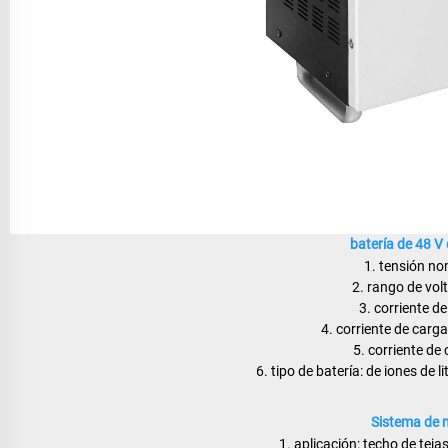
batería de 48 V
1. tensión no
2. rango de vol
3. corriente d
4. corriente de car
5. corriente de
6. tipo de batería: de iones de 
Sistema de m
1. aplicación: techo de teja