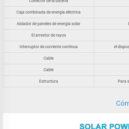
Conector de la batería
Caja combinada de energía eléctrica
Aislador de paneles de energía solar
El arrestor de rayos
Interruptor de corriente continua
el dispo
Cable
Cable
Estructura
Para s
Cóm