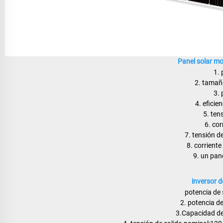
Panel solar m
1. 
2. tama
3. 
4. eficie
5. ten
6. cor
7. tensión de
8. corriente
9. un pane
inversor d
potencia de 
2. potencia d
3.Capacidad de