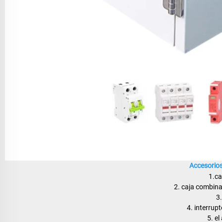
Accesorios
1.ca
2. caja combina
3
4. interrup
5. el