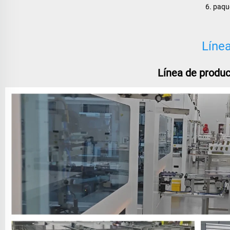
6. paqu
Líne
Línea de produc