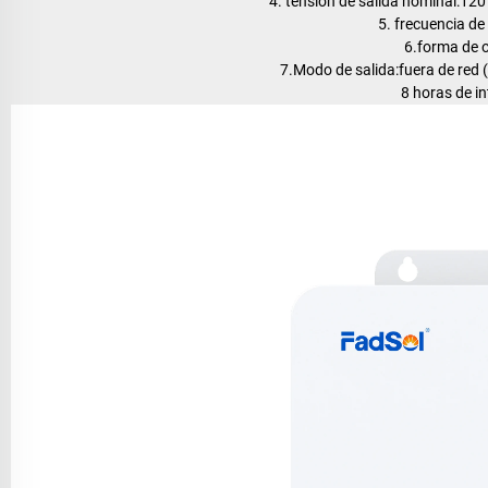
4. tensión de salida nominal:120
5. frecuencia de
6.forma de 
7.Modo de salida:fuera de red (
8 horas de in