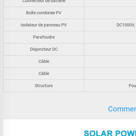
Connecteur de batterie
Boîte combinée PV
Isolateur de panneau PV
DC1000V, 
Parafoudre
Disjoncteur DC
Câble
Câble
Structure
Pour
Comment