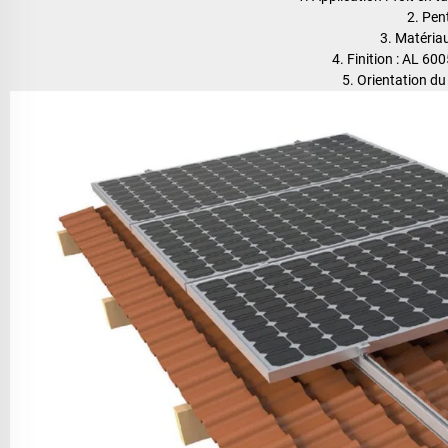
2. Pent
3. Matéria
4. Finition : AL 6
5. Orientation du