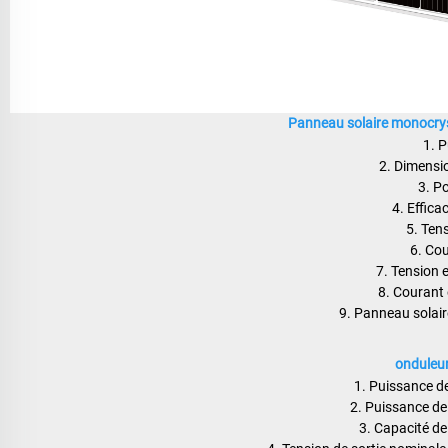
Panneau solaire monocrys
1. 
2. Dimens
3. P
4. Effica
5. Ten
6. Co
7. Tension e
8. Courant 
9. Panneau solair
onduleu
1. Puissance de
2. Puissance de
3. Capacité de