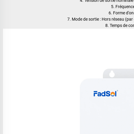
4. Tension de sortie nominal
5. Fréquenc
6. Forme d'on
7. Mode de sortie : Hors réseau (par
8. Temps de co