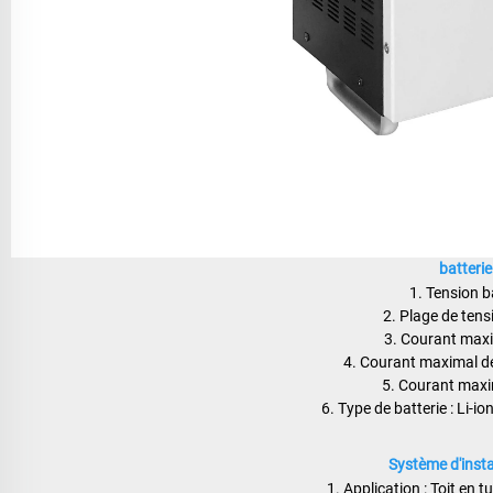
batteri
1. Tension b
2. Plage de tens
3. Courant maxi
4. Courant maximal d
5. Courant maxi
6. Type de batterie : Li-io
Système d'instal
1. Application : Toit en tu