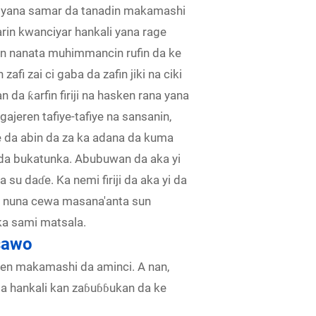
ba, yana samar da tanadin makamashi
arin kwanciyar hankali yana rage
n nanata muhimmancin rufin da ke
zafi zai ci gaba da zafin jiki na ciki
n da ƙarfin firiji na hasken rana yana
jeren tafiye-tafiye na sansanin,
me da abin da za ka adana da kuma
 da bukatunka. Abubuwan da aka yi
u daɗe. Ka nemi firiji da aka yi da
na nuna cewa masana'anta sun
ka sami matsala.
tsawo
cen makamashi da aminci. A nan,
a hankali kan zaɓuɓɓukan da ke