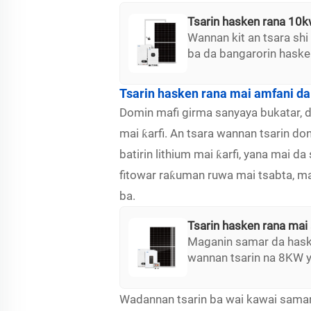
Tsarin hasken rana 10
Wannan kit an tsara shi
ba da bangarorin haske
da mai sarrafa MPPT. Y
makamashin rana, mai 
Tsarin hasken rana mai amfani d
musamman don amfani da
Domin mafi girma sanyaya bukatar, 
tabbaci da ingantacce
mai ƙarfi. An tsara wannan tsarin do
batirin lithium mai ƙarfi, yana mai 
fitowar raƙuman ruwa mai tsabta, ma
ba.
Tsarin hasken rana mai
Maganin samar da haske
wannan tsarin na 8KW y
bangarori masu inganci
wanda ya dace da samar
Wadannan tsarin ba wai kawai sama
ciki har da na'urorin s