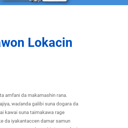
sawon Lokacin
 ta amfani da makamashin rana.
jiya, waɗanda galibi suna dogara da
wai kawai suna taimakawa rage
ke da iyakantaccen damar samun