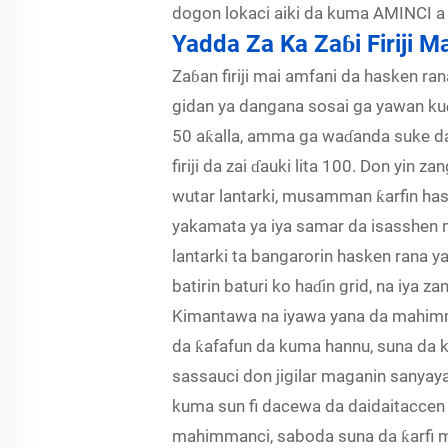
dogon lokaci aiki da kuma AMINCI a
fasali na ci gaba kama
ƙarfin kaya.
Yadda Za Ka Zaɓi Firiji 
Zaɓan firiji mai amfani da hasken r
gidan ya dangana sosai ga yawan kuɗin
50 aƙalla, amma ga waɗanda suke da
firiji da zai ɗauki lita 100. Don yin 
wutar lantarki, musamman ƙarfin hask
yakamata ya iya samar da isasshen m
lantarki ta bangarorin hasken rana y
batirin baturi ko haɗin grid, na iya 
Kimantawa na iyawa yana da mahimm
da ƙafafun da kuma hannu, suna da 
sassauci don jigilar maganin sanyay
kuma sun fi dacewa da daidaitaccen 
mahimmanci, saboda suna da ƙarfi ma