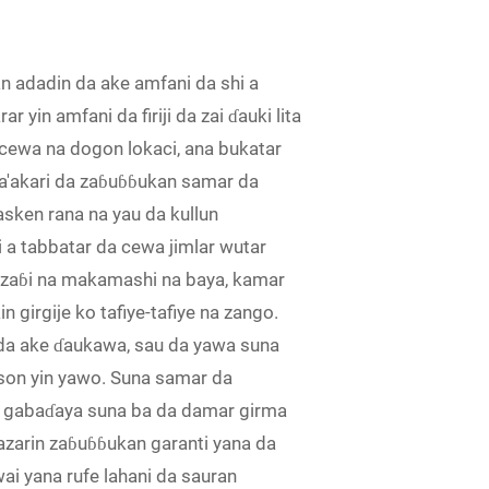
n adadin da ake amfani da shi a
yin amfani da firiji da zai ɗauki lita
cewa na dogon lokaci, ana bukatar
a, la'akari da zaɓuɓɓukan samar da
asken rana na yau da kullun
 a tabbatar da cewa jimlar wutar
un zaɓi na makamashi na baya, kamar
 girgije ko tafiye-tafiye na zango.
da ake ɗaukawa, sau da yawa suna
son yin yawo. Suna samar da
aye gabaɗaya suna ba da damar girma
azarin zaɓuɓɓukan garanti yana da
i yana rufe lahani da sauran