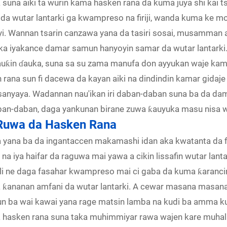
 suna aiki ta wurin kama hasken rana da kuma juya shi kai t
da wutar lantarki ga kwampreso na firiji, wanda kuma ke mo
sanyi. Wannan tsarin canzawa yana da tasiri sosai, musamman
 aka iyakance damar samun hanyoyin samar da wutar lantark
uƙin ɗauka, suna sa su zama manufa don ayyukan waje kamar
rana sun fi dacewa da kayan aiki na dindindin kamar gidaje
sanyaya. Wadannan nau'ikan iri daban-daban suna ba da dama
ban-daban, daga yankunan birane zuwa ƙauyuka masu nisa w
 Ruwa da Hasken Rana
na yana ba da ingantaccen makamashi idan aka kwatanta da fir
a iya haifar da raguwa mai yawa a cikin lissafin wutar lant
ne daga fasahar kwampreso mai ci gaba da kuma ƙarancin ru
a ƙananan amfani da wutar lantarki. A cewar masana masan
llun ba wai kawai yana rage matsin lamba na kudi ba amma 
i na hasken rana suna taka muhimmiyar rawa wajen kare muhal