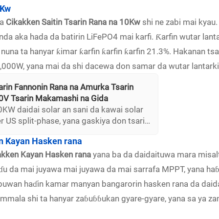
0Kw
da
Cikakken Saitin Tsarin Rana na 10Kw
shi ne zabi mai kyau
a aka hada da batirin LiFePO4 mai karfi. Ƙarfin wutar lant
a ta hanyar ƙimar ƙarfin ƙarfin ƙarfin 21.3%. Hakanan tsari
,000W, yana mai da shi dacewa don samar da wutar lantarki
arin Fannonin Rana na Amurka Tsarin
0V Tsarin Makamashi na Gida
KW daidai solar an sani da kawai solar
er US split-phase, yana gaskiya don tsarin
ystemi an yi aiki mai soji da
n Kayan Hasken rana
a ce PV combined box da lightning
kakken Kayan Hasken rana
y production don samun hajarin masu aiki.
yana ba da daidaituwa mara misal
haɗu da mai juyawa mai juyawa da mai sarrafa MPPT, yana h
buwan haɗin kamar manyan bangarorin hasken rana da daidait
ammala shi ta hanyar zaɓuɓɓukan gyare-gyare, yana sa ya z