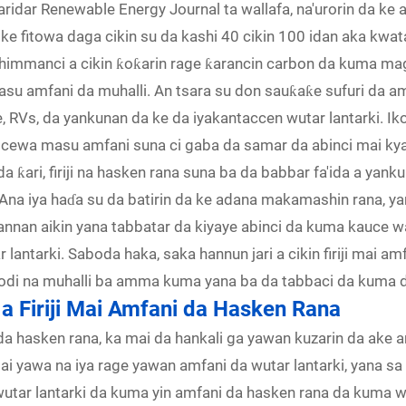
 jaridar Renewable Energy Journal ta wallafa, na'urorin da k
e fitowa daga cikin su da kashi 40 cikin 100 idan aka kwat
mmanci a cikin ƙoƙarin rage ƙarancin carbon da kuma maganc
asu amfani da muhalli. An tsara su don sauƙaƙe sufuri da a
e, RVs, da yankunan da ke da iyakantaccen wutar lantarki. I
 cewa masu amfani suna ci gaba da samar da abinci mai ky
da ƙari, firiji na hasken rana suna ba da babbar fa'ida a yan
e Ana iya haɗa su da batirin da ke adana makamashin rana, ya
 Wannan aikin yana tabbatar da kiyaye abinci da kuma kauce
lantarki. Saboda haka, saka hannun jari a cikin firiji mai a
a'idodi na muhalli ba amma kuma yana ba da tabbaci da kuma
a Firiji Mai Amfani da Hasken Rana
i da hasken rana, ka mai da hankali ga yawan kuzarin da ake
 yawa na iya rage yawan amfani da wutar lantarki, yana sa 
 wutar lantarki da kuma yin amfani da hasken rana da kuma w