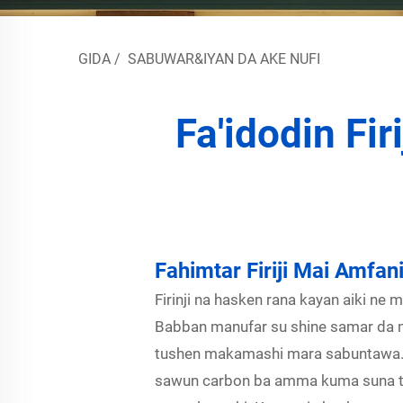
GIDA
/
SABUWAR&IYAN DA AKE NUFI
Fa'idodin Fi
Fahimtar Firiji Mai Amfa
Firinji na hasken rana kayan aiki 
Babban manufar su shine samar da m
tushen makamashi mara sabuntawa. T
sawun carbon ba amma kuma suna t