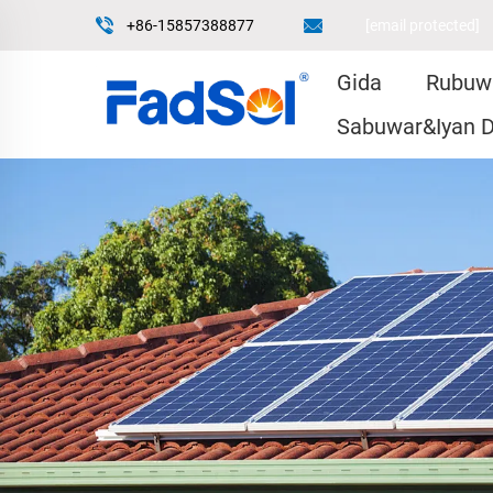
+86-15857388877
[email protected]
Gida
Rubuw
Sabuwar&Iyan D