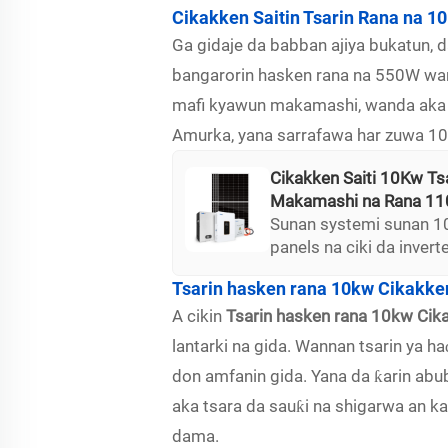
Cikakken Saitin Tsarin Rana na 1
Ga gidaje da babban ajiya bukatun, 
bangarorin hasken rana na 550W wand
mafi kyawun makamashi, wanda aka nun
Amurka, yana sarrafawa har zuwa 10
Cikakken Saiti 10Kw Ts
Makamashi na Rana 11
Sunan systemi sunan 10
panels na ciki da invert
wannan daga. Kiraƙirar s
Tsarin hasken rana 10kw Cikakke
komponentin cikakkena 
A cikin
Tsarin hasken rana 10kw Ci
arrester, an zuba energ
lantarki na gida. Wannan tsarin ya 
don amfanin gida. Yana da ƙarin abu
aka tsara da sauƙi na shigarwa an k
dama.