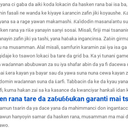
i yana ci gaba da aiki koda lokacin da hasken rana bai isa 
in fasali ne wanda ke kiyaye ƙarancin zafin jiki koyaushe. Ƙ
yana sa a rage yawan makamashi. Ƙa'idodin masana'antu su
en rana ya riƙe yanayin sanyi sosai. Misali, firiji mai tsananin 
ayin zafin jiki ya tashi, yana haɓaka ingancinsa. Zaɓin girma
a musamman. Alal misali, samfurin karamin zai iya isa ga ga
gidaje ko tsawon lokaci ba tare da grid ba. Ka yi tunani ga
n waɗannan abubuwan za su iya shafar abin da ya fi dacewa
 ƙera kayan ya bayar sau da yawa suna nuna cewa kayan za s
yi, domin waɗannan suna da ƙarfi. Tabbacin da ke da kyau ya
fi, kuma hakan zai sa ka kasance da kwanciyar hankali idan 
ken rana tare da zaɓuɓɓukan garanti mai 
 samun tsarin da ya dace yana da mahimmanci don ingantac
kyawun hanyoyin samar da hasken rana, musamman ma mai d
sawo.