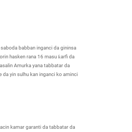
a saboda babban inganci da gininsa
rorin hasken rana 16 masu ƙarfi da
 fasalin Amurka yana tabbatar da
da yin sulhu kan inganci ko aminci
cin kamar garanti da tabbatar da