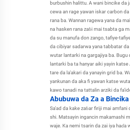
burbushin halittu. A wani bincike da
cewa an rage yawan iskar carbon da k
rana ba. Wannan ragewa yana da mahi
na hasken rana zaɓi mai tsabta ga m
da su manufa don zango, tafiye-tafiy
da cibiyar sadarwa yana tabbatar da
wutar lantarki na gargajiya ba. Bugu 
lantarki ba ta hanyar aiki yayin kats
tare da la'akari da yanayin grid ba.
yankunan da aka fi yawan katse wutar 
kawo tanadi na tattalin arziki da f
Abubuwa da Za a Bincika 
Sa'ad da kake zaɓar firiji mai amfan
shi. Matsayin ingancin makamashi mai
waje. Ka nemi tsarin da zai iya haɗa