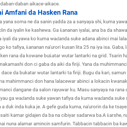
 daban-daban aikace-aikace.
r lokacin sauyawa na 10ms da babban
Mai Amfani da Hasken Rana
ana yana soma ne da sanin yadda za a sanyaya shi, kuma yawa
 da iyalin ke kashewa. Ga ƙananan iyalai, ana ba da shawarar 
 iyali da yawa ko kuma waɗanda suke adana abinci mai lala
zango ko tafiya, ƙananan na'urori kusan lita 25 na iya isa. Gab
en rana da kowane buƙatar wutar lantarki na grid. Tsarin h
akamashi don ci gaba da aiki da firiji. Yana da muhimmanci
a dace da bukatar wutar lantarki ta firiji. Bugu da kari, sam
zama mahimmanci don hana lalacewar abinci a lokacin kwanakin
anci dangane da salon rayuwar ku. Masu sanyaya na rana 
kyau ga waɗanda suke yawan tafiya da kuma waɗanda suke 
a a duk inda kuka je. A gefe guda kuma, na'urorin da ke ts
saiti kamar gidajen da ba na cibiyar sadarwa ba.A ƙarshe, n
i nuna alamar amincin samfurin. Tabbacin tabbacin ba kawa