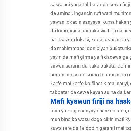
sassauci yana tabbatar da cewa firij
da aminci. Ingancin rufi wani muhimm
yawan lokacin sanyaya, kuma hakan 
da kauri, yana taimaka wa firiji na hask
har tsawon lokaci, koda lokacin da yan
da mahimmanci don biyan buƙatunku n
yayin da mafi girma ya fi dacewa ga 
yawan sararin da kake bukata, domi
amfani da su da kuma tabbacin da mai
ƙarfe mai ƙarfe ko filastik mai nau
tabbatar da cewa kayan su na da ƙar
Mafi kyawun firiji na has
Idan ya zo ga sanyaya hasken rana,
mun bincika wasu daga cikin mafi 
zuwa tare da fa'idodin garanti mai t