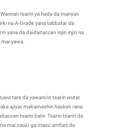
. Wannan tsarin ya hada da manyan
arki na A-Grade yana tabbatar da
n yana da daidaitaccen injin injin na
 mai yawa.
tuwa tare da yawancin tsarin wutar
aɓaka ajiyar makamashin hasken rana
accen tsarin batir. Tsarin tsarin da
ama mai sauƙi ga masu amfani da