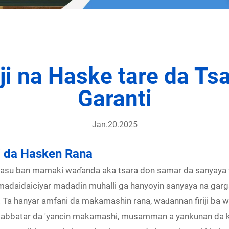
riji na Haske tare da T
Garanti
Jan.20.2025
ni da Hasken Rana
ne masu ban mamaki waɗanda aka tsara don samar da sanyaya
adaidaiciyar madadin muhalli ga hanyoyin sanyaya na garga
a hanyar amfani da makamashin rana, waɗannan firiji ba 
abbatar da 'yancin makamashi, musamman a yankunan da 