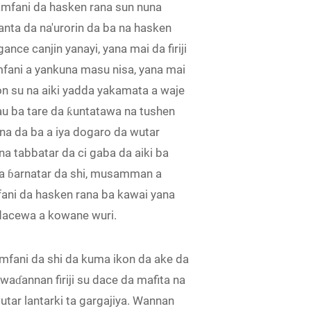
e amfani da hasken rana sun nuna
anta da na'urorin da ba na hasken
e canjin yanayi, yana mai da firiji
mfani a yankuna masu nisa, yana mai
kon su na aiki yadda yakamata a waje
au ba tare da ƙuntatawa na tushen
kuna da ba a iya dogaro da wutar
na tabbatar da ci gaba da aiki ba
 wa ɓarnatar da shi, musamman a
mfani da hasken rana ba kawai yana
 dacewa a kowane wuri.
 amfani da shi da kuma ikon da ake da
waɗannan firiji su dace da mafita na
utar lantarki ta gargajiya. Wannan