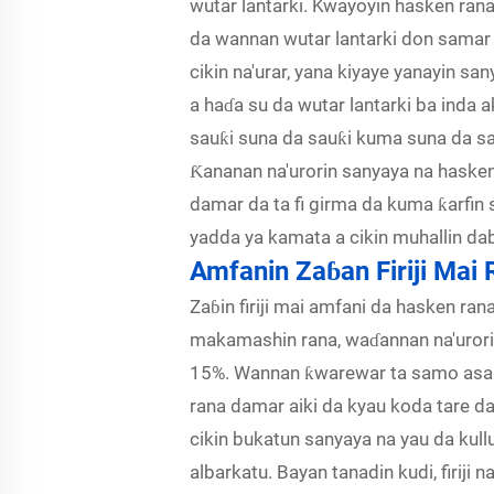
wutar lantarki. Kwayoyin hasken rana
da wannan wutar lantarki don samar 
cikin na'urar, yana kiyaye yanayin 
a haɗa su da wutar lantarki ba inda
sauƙi suna da sauƙi kuma suna da sa
Ƙananan na'urorin sanyaya na hasken 
damar da ta fi girma da kuma ƙarfin 
yadda ya kamata a cikin muhallin da
Amfanin Zaɓan Firiji Mai
Zaɓin firiji mai amfani da hasken ra
makamashin rana, waɗannan na'urori n
15%. Wannan ƙwarewar ta samo asali 
rana damar aiki da kyau koda tare d
cikin bukatun sanyaya na yau da ku
albarkatu. Bayan tanadin kudi, firij