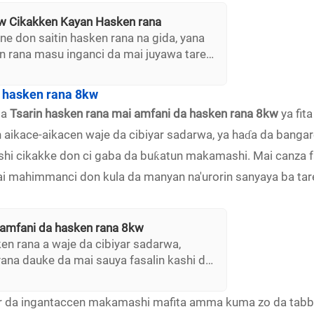
kw Cikakken Kayan Hasken rana
 ne don saitin hasken rana na gida, yana
n rana masu inganci da mai juyawa tare
ana samar da ingantaccen ajiyar
sauƙin shigarwa, kuma ya dace
a hasken rana 8kw
 wutar lantarki na gida, yana ba da
da
Tsarin hasken rana mai amfani da hasken rana 8kw
ya fit
n makamashi.
n aikace-aikacen waje da cibiyar sadarwa, ya haɗa da banga
da shi cikakke don ci gaba da buƙatun makamashi. Mai canza
i mahimmanci don kula da manyan na'urorin sanyaya ba tare 
 amfani da hasken rana 8kw
n rana a waje da cibiyar sadarwa,
ana dauke da mai sauya fasalin kashi da
 don ingantaccen jujjuyawar makamashi,
 da wutar lantarki ga manyan kayan aiki
r da ingantaccen makamashi mafita amma kuma zo da tabba
anyaya. Ana inganta amincinsa ta hanyar