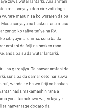
saye zuwa wutar lantarki. Ana amfani
tsa mai sanyaya don cire zafi daga
 a wurare masu nisa ko wuraren da ba
i. Masu sanyaya na hasken rana masu
 zango ko tafiye-tafiye na RV.
 ko cibiyoyin al'umma, suna ba da
r amfani da firiji na hasken rana
aɗanda ba su da wutar lantarki.
iji na gargajiya. Ta hanyar amfani da
arki, suna ba da damar ceto har zuwa
fi, wanda ke ba wa firiji na hasken
a'antar, hada makamashin rana a
kuma yana taimakawa wajen kiyaye
li ta hanyar rage dogaro da