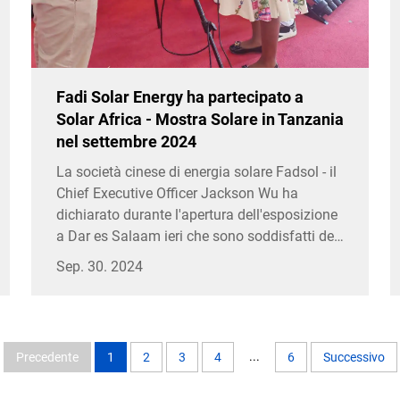
Fadi Solar Energy ha partecipato a
Solar Africa - Mostra Solare in Tanzania
nel settembre 2024
La società cinese di energia solare Fadsol - il
Chief Executive Officer Jackson Wu ha
dichiarato durante l'apertura dell'esposizione
a Dar es Salaam ieri che sono soddisfatti del
clima commerciale amichevole creato dal
Sep. 30. 2024
governo. «La Tanzania è un ideale...
...
Precedente
1
2
3
4
6
Successivo