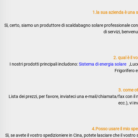
1.la sua azienda è una 
Sì, certo, siamo un produttore di scaldabagno solare professionale con 
di servizi, benvenu
2. qual è il v
I nostri prodotti principali includono: 
Sistema di energia solare   
,Luc
Frigorifero e
3. come ott
Lista dei prezzi, per favore, inviateci una e-mail/chiamata/fax con il n
ecc.), vi 
4.Posso usare il mio sped
Sì, se avete il vostro spedizioniere in Cina, potete lasciare che il vostro