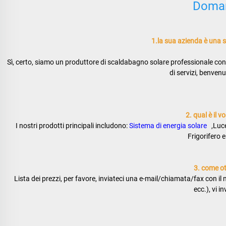
Doman
1.la sua azienda è una 
Sì, certo, siamo un produttore di scaldabagno solare professionale con 
di servizi, benvenu
2. qual è il v
I nostri prodotti principali includono: 
Sistema di energia solare   
,Luc
Frigorifero e
3. come ott
Lista dei prezzi, per favore, inviateci una e-mail/chiamata/fax con il n
ecc.), vi 