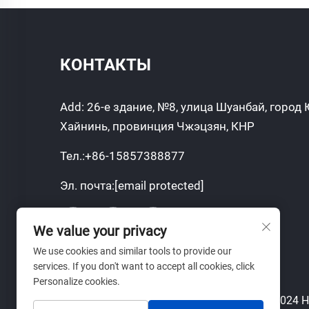
КОНТАКТЫ
Add: 26-е здание, №8, улица Шуанбай, город 
Хайнинь, провинция Чжэцзян, КНР
Тел.:
+86-15857388877
Эл. почта:
[email protected]
We value your privacy
We use cookies and similar tools to provide our
services. If you don't want to accept all cookies, click
Personalize cookies.
Авторские права © 2024 Hai