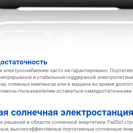
достаточность
х электроснабжение часто не гарантировано. Портати
 непрерывной и стабильной поддержкой электропитани
орах, пляжных кемпингах или в машине во время долгог
помочь пользователям оставаться самодостаточными 
ая солнечная электростанци
 решений в области солнечной энергетики, FadSol ст
ные, высокоэффективные портативные солнечные энер