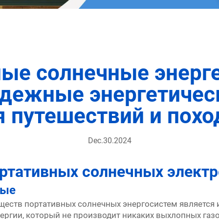
ые солнечные энерг
адежные энергетичес
я путешествий и похо
Dec.30.2024
ртативных солнечных электр
ные
еств портативных солнечных энергосистем является и
нергии, который не производит никаких выхлопных газ