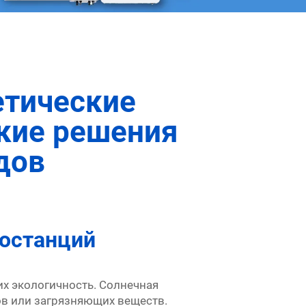
етические
кие решения
дов
останций
х экологичность. Солнечная
ов или загрязняющих веществ.