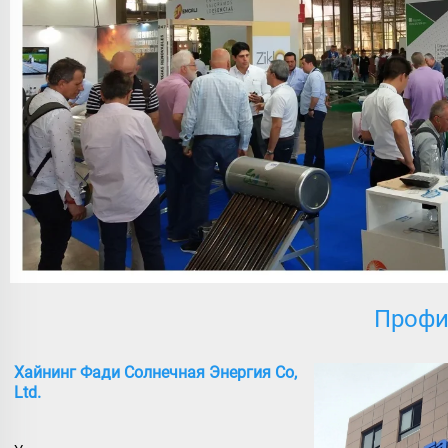
Профи
Хайнинг Фади Солнечная Энергия Co,
Ltd.