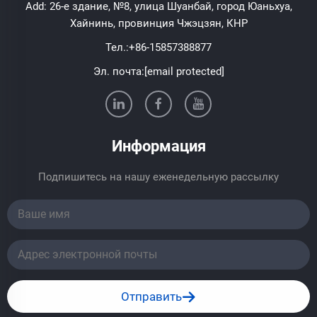
Add: 26-е здание, №8, улица Шуанбай, город Юаньхуа,
Хайнинь, провинция Чжэцзян, КНР
Тел.:
+86-15857388877
Эл. почта:
[email protected]
Информация
Подпишитесь на нашу еженедельную рассылку
Отправить