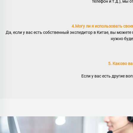
телефон и т.д.), мы 
4.Могу ли я использовать свое
Да, если у вас есть собственный экспедитор в Китае, вы можете
нужно будет
5. Каково в
Если у вас есть другие во