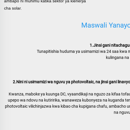
ambapo ni muhimu katika sektor ya kienerjia
cha solar.
Maswali Yanay
1.Jinsi gani nitachagu
Tunapitishia huduma ya usimamizi wa 24 saa kwa mta
kulingana na 
2.Nini ni usimamizi wa nguvu ya photovoltaic, na jinsi gani lin
Kwanza, maboke ya kuunga DC, vyaandikaji na nguzo za kifaa tofau
upepo wa ndovu na kutiririka, wanaweza kubonyeza na kuganda tena 
photovoltaic vilichinjazwa kwa kibao cha kupigana chafu, ambacho ume
na nguvu