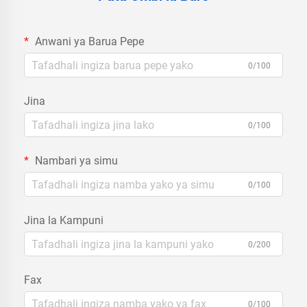
Anwani ya Barua Pepe
0/100
Jina
0/100
Nambari ya simu
0/100
Jina la Kampuni
0/200
Fax
0/100