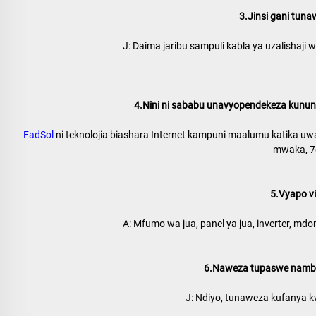
3.Jinsi gani tuna
J: Daima jaribu sampuli kabla ya uzalishaji
4.Nini ni sababu unavyopendekeza kunun
FadSol 
ni teknolojia biashara Internet kampuni maalumu katika uwanj
mwaka, 7
5.Vyapo vi
A: Mfumo wa jua, panel ya jua, inverter, mdom
6.Naweza tupaswe namba y
J: Ndiyo, tunaweza kufanya kw