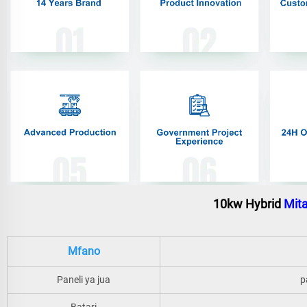
10kw Hybrid 
Mita
Mfano
Paneli ya jua
p