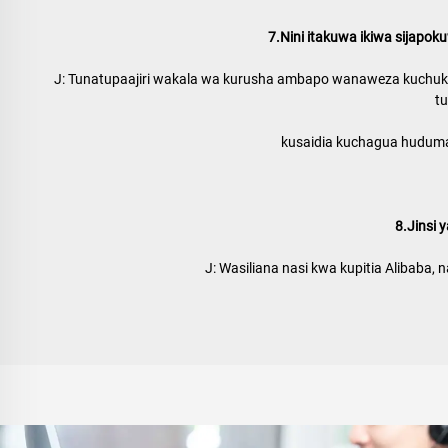
7.Nini itakuwa ikiwa sijapok
J: Tunatupaajiri wakala wa kurusha ambapo wanaweza kuchukua
tu
kusaidia kuchagua huduma y
8.Jinsi 
J: Wasiliana nasi kwa kupitia Alibaba, 