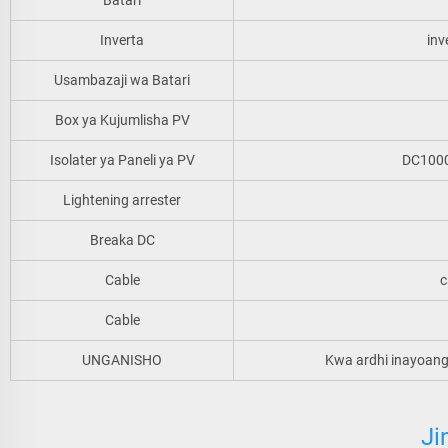
Batari
Inverta
inv
Usambazaji wa Batari
Box ya Kujumlisha PV
Isolater ya Paneli ya PV
DC1000
Lightening arrester
Breaka DC
Cable
c
Cable
UNGANISHO
Kwa ardhi inayoang
Ji