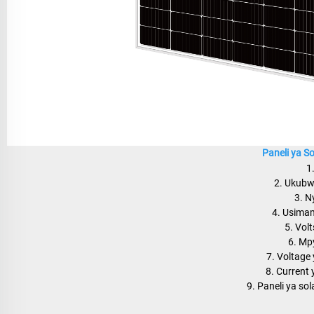
Paneli ya S
1
2. Ukub
3. N
4. Usima
5. Vol
6. Mp
7. Voltage 
8. Current 
9. Paneli ya so