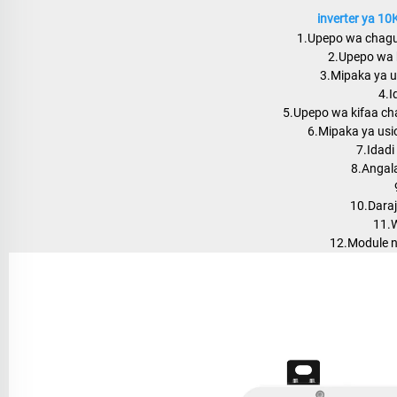
inverter ya 10
1.Upepo wa chaguo
2.Upepo wa 
3.Mipaka ya u
4.I
5.Upepo wa kifaa c
6.Mipaka ya us
7.Idadi 
8.Angal
10.Daraj
11.W
12.Module n