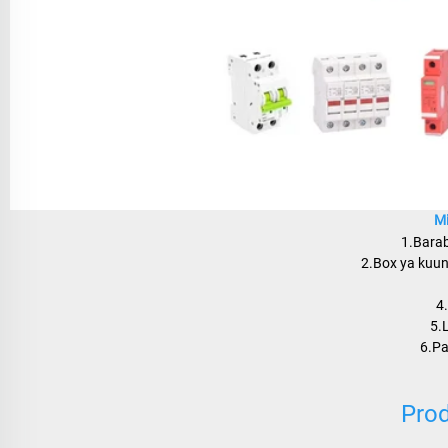
Mi
1.Barab
2.Box ya kuun
4
5.L
6.Pa
Prod