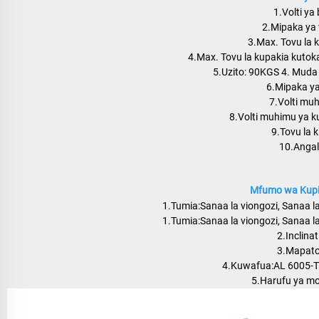
1.Volti ya
2.Mipaka ya 
3.Max. Tovu la 
4.Max. Tovu la kupakia kutok
5.Uzito: 90KGS 4. Mud
6.Mipaka ya 
7.Volti mu
8.Volti muhimu ya k
9.Tovu la 
10.Anga
Mfumo wa Kupi
1.Tumia:Sanaa la viongozi, Sanaa la
1.Tumia:Sanaa la viongozi, Sanaa la
2.Inclina
3.Mapato
4.Kuwafua:AL 6005-T5
5.Harufu ya mo