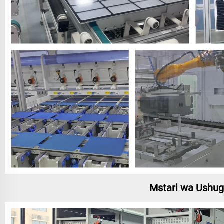
Mstari wa Ushugh