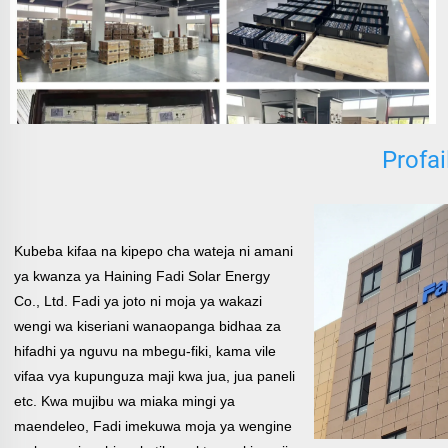
Profai
Kubeba kifaa na kipepo cha wateja ni amani
ya kwanza ya Haining Fadi Solar Energy
Co., Ltd. Fadi ya joto ni moja ya
wakazi
wengi wa kiseriani wanaopanga bidhaa za
hifadhi ya nguvu na mbegu-fiki, kama vile
vifaa vya kupunguza maji kwa jua, jua
paneli
etc. Kwa mujibu wa miaka mingi ya
maendeleo, Fadi imekuwa moja ya wengine