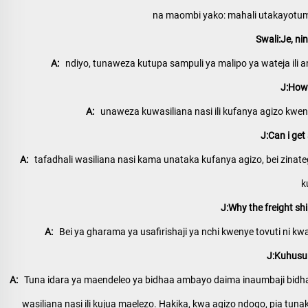
na maombi yako: mahali utakayotumi
Swali:Je, n
A:   
ndiyo, tunaweza kutupa sampuli ya malipo ya wateja ili 
J:How 
A:   
unaweza kuwasiliana nasi ili kufanya agizo kwen
J:Can i get 
A:   
tafadhali wasiliana nasi kama unataka kufanya agizo, bei zinateg
k
J:Why the freight shi
A:   
Bei ya gharama ya usafirishaji ya nchi kwenye tovuti ni k
J:Kuhusu 
A:   
Tuna idara ya maendeleo ya bidhaa ambayo daima inaumbaji bidh
wasiliana nasi ili kujua maelezo. Hakika, kwa agizo ndogo, pia tun