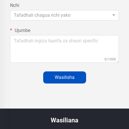
Nchi
Tafadhali chagua nchi yako
Ujumbe
0/1000
Wasilisha
Wasiliana