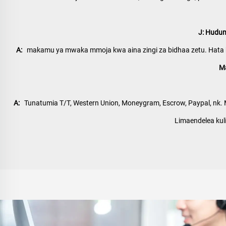
J: Hudu
A:   
makamu ya mwaka mmoja kwa aina zingi za bidhaa zetu. Hata hi
Ma
A:   
Tunatumia T/T, Western Union, Moneygram, Escrow, Paypal, nk. Ma
Limaendelea kul