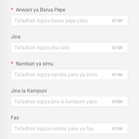
Anwani ya Barua Pepe
0/100
Jina
0/100
Nambari ya simu
0/100
Jina la Kampuni
0/200
Fax
0/100