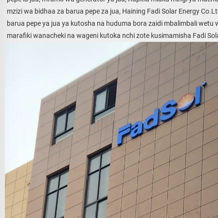
mzizi wa bidhaa za barua pepe za jua, Haining Fadi Solar Energy Co.L
barua pepe ya jua ya kutosha na huduma bora zaidi mbalimbali wetu w
marafiki wanacheki na wageni kutoka nchi zote kusimamisha Fadi Sola