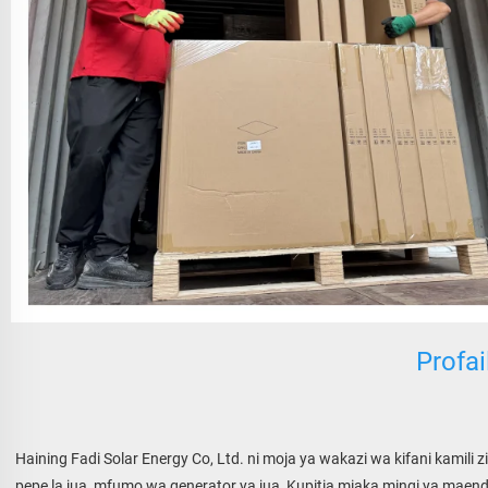
Profai
Haining Fadi Solar Energy Co, Ltd. ni moja ya wakazi wa kifani kamil
pepe la jua, mfumo wa generator ya jua, Kupitia miaka mingi ya maen