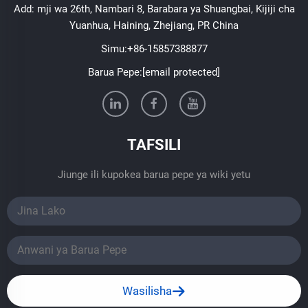
Add: mji wa 26th, Nambari 8, Barabara ya Shuangbai, Kijiji cha
Yuanhua, Haining, Zhejiang, PR China
Simu:
+86-15857388877
Barua Pepe:
[email protected]
TAFSILI
Jiunge ili kupokea barua pepe ya wiki yetu
Wasilisha