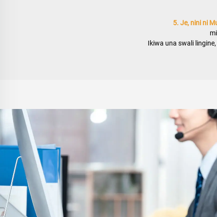
5. Je, nini ni
mi
Ikiwa una swali lingine,