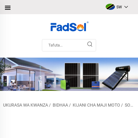
SW
UKURASA WA KWANZA
/
BIDHAA
/
KIJANI CHA MAJI MOTO
/
SOLAR WATER HEATER ILIOPANGWA NA FADSOL