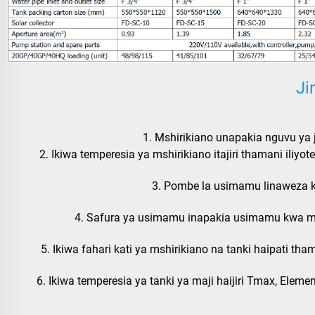
Ji
1. Mshirikiano unapakia nguvu ya 
2. Ikiwa temperesia ya mshirikiano itajiri thamani i
3. Pombe la usimamu linaweza k
4. Safura ya usimamu inapakia usimamu kwa maji
5. Ikiwa fahari kati ya mshirikiano na tanki haipati t
6. Ikiwa temperesia ya tanki ya maji haijiri Tmax, Ele