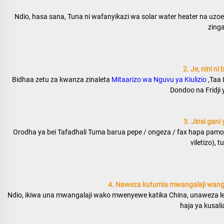
Ndio, hasa sana, Tuna ni wafanyikazi wa solar water heater na uzoef
zinga
2. Je, nini n
Bidhaa zetu za kwanza zinaleta 
Mitaarizo wa Nguvu ya Kiulizio 
,Taa 
Dondoo na Fridji 
3. Jinsi gani
Orodha ya bei Tafadhali Tuma barua pepe / ongeza / fax hapa pamoja
viletizo), 
4. Naweza kutumia mwangalaji wang
Ndio, ikiwa una mwangalaji wako mwenyewe katika China, unaweza let
haja ya kusali