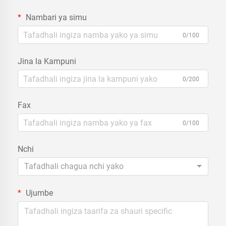
Nambari ya simu
0/100
Jina la Kampuni
0/200
Fax
0/100
Nchi
Tafadhali chagua nchi yako
Ujumbe