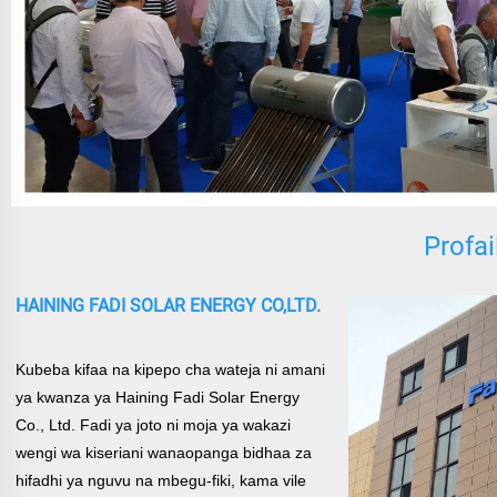
Profai
HAINING FADI SOLAR ENERGY CO,LTD.
Kubeba kifaa na kipepo cha wateja ni amani
ya kwanza ya Haining Fadi Solar Energy
Co., Ltd. Fadi ya joto ni moja ya
wakazi
wengi wa kiseriani wanaopanga bidhaa za
hifadhi ya nguvu na mbegu-fiki, kama vile