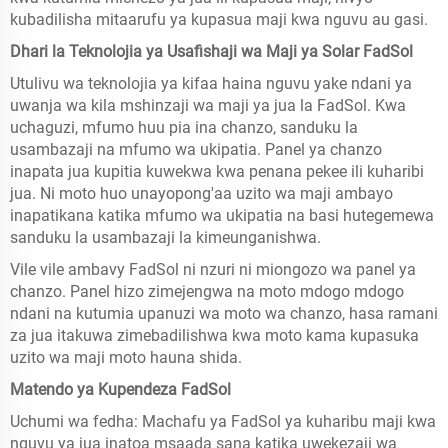
kubadilisha mitaarufu ya kupasua maji kwa nguvu au gasi.
Dhari la Teknolojia ya Usafishaji wa Maji ya Solar FadSol
Utulivu wa teknolojia ya kifaa haina nguvu yake ndani ya
uwanja wa kila mshinzaji wa maji ya jua la FadSol. Kwa
uchaguzi, mfumo huu pia ina chanzo, sanduku la
usambazaji na mfumo wa ukipatia. Panel ya chanzo
inapata jua kupitia kuwekwa kwa penana pekee ili kuharibi
jua. Ni moto huo unayopong'aa uzito wa maji ambayo
inapatikana katika mfumo wa ukipatia na basi hutegemewa
sanduku la usambazaji la kimeunganishwa.
Vile vile ambavy FadSol ni nzuri ni miongozo wa panel ya
chanzo. Panel hizo zimejengwa na moto mdogo mdogo
ndani na kutumia upanuzi wa moto wa chanzo, hasa ramani
za jua itakuwa zimebadilishwa kwa moto kama kupasuka
uzito wa maji moto hauna shida.
Matendo ya Kupendeza FadSol
Uchumi wa fedha: Machafu ya FadSol ya kuharibu maji kwa
nguvu ya jua inatoa msaada sana katika uwekezaji wa