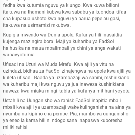
fedha kwa kutumia nguvu ya kiungo. Kwa kuwa bilioni
itakuwa na thamani kubwa kwa sababu ya kuondoa kifaa
cha kupasua ushoto kwa nguvu ya barua pepe au gasi,
itakuwa na usimamizi mkubwa.
Kupigia mwendo wa Dunia upole: Kufanya hili inasaidia
kujenga mazingira bora. Maji ya kuharibu ya FadSol
haihusika na maua mbalimbali ya chini ya anga wakati
wanavyotumia.
Ufisadi na Uzuri wa Muda Mrefu: Kwa ajili ya vitu na
uzinduzi, bidhaa za FadSol zinajengwa na upole kwa ajili ya
kuleta ufisadi. Baada ya uzambazaji wa sahihi, mshirikiano
wa kuharibu maji kwa nguvu ya jua inaweza kushirikiana
naweza kwa miaka mingi kabla ya kufanya mitihani yoyote.
Ustahili na Uunganisho wa rahisi: FadSol inapitia mbali
mbali kwa ajili ya uzambazaji wake kulinganisha na aina ya
nyumba na kipimo cha pembe. Pia, mambo ya uunganisho
ya eneo la kama hili ni ndogo sana inapaswa kuboresha
miliki rahisi.