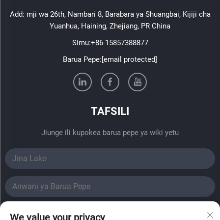
Add: mji wa 26th, Nambari 8, Barabara ya Shuangbai, Kijiji cha
Yuanhua, Haining, Zhejiang, PR China
Simu:
+86-15857388877
Barua Pepe:
[email protected]
TAFSILI
Jiunge ili kupokea barua pepe ya wiki yetu
Wasilisha
We value your privacy