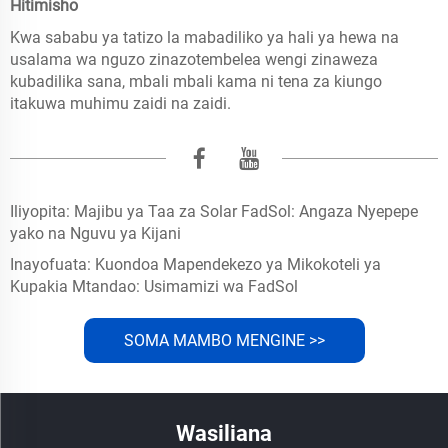
Hitimisho
Kwa sababu ya tatizo la mabadiliko ya hali ya hewa na
usalama wa nguzo zinazotembelea wengi zinaweza
kubadilika sana, mbali mbali kama ni tena za kiungo
itakuwa muhimu zaidi na zaidi.
Iliyopita:
Majibu ya Taa za Solar FadSol: Angaza Nyepepe
yako na Nguvu ya Kijani
Inayofuata:
Kuondoa Mapendekezo ya Mikokoteli ya
Kupakia Mtandao: Usimamizi wa FadSol
SOMA MAMBO MENGINE >>
Wasiliana