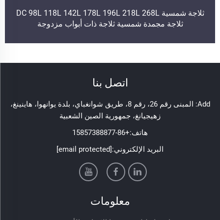
ثلاجة شمسية DC 98L 118L 142L 178L 196L 218L 268L
ثلاجة مجمدة شمسية ثلاجة ذات أبواب مزدوجة
اتصل بنا
Add: المبنى رقم 26، رقم 8، طريق شوانغباي، بلدة يوانهوا، هاينينغ،
زهيجيانغ، جمهورية الصين الشعبية
هاتف:
+86-15857388877
البريد الإلكتروني:
[email protected]
معلومات