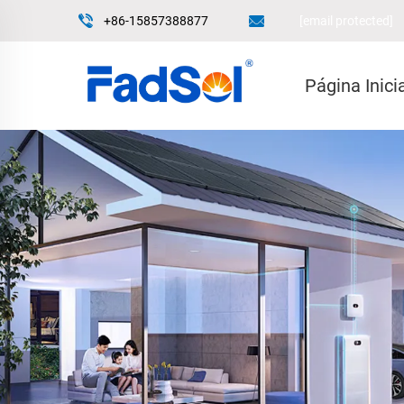
+86-15857388877
[email protected]
Página Inici