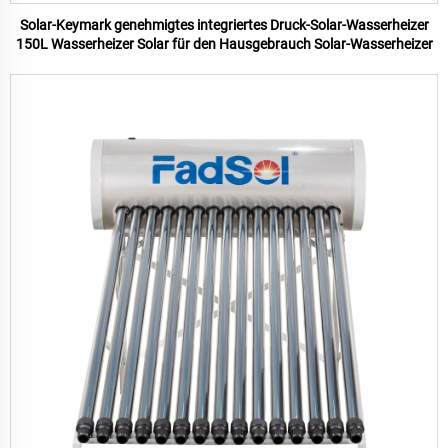
Solar-Keymark genehmigtes integriertes Druck-Solar-Wasserheizer
150L Wasserheizer Solar für den Hausgebrauch Solar-Wasserheizer