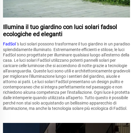
Illumina il tuo giardino con luci solari fadsol
ecologiche ed eleganti
FadSol
's luci solari possono trasformare il tuo giardino in un paradiso
splendidamente illuminato. Estremamente efficienti e stilose, le luci
FadSol sono progettate per illuminare qualsiasi luogo all'esterno della
casa. Le luci solari FadSol utilizzano potenti pannelli solari per
caricare celle luminose che si accendono di notte grazie a tecnologie
all'avanguardia. Queste luci sono utili e architettonicamente gradevoli
per migliorare l'illuminazione lungo i sentieri del giardino, aiuole e
attorno ai patii. Le luci solari FadSol presentano un design pulito e
contemporaneo che si integra perfettamente nel paesaggio e non
richiedono alcuna competenza per l'installazione. Ogni luce è protetta
dalle intemperie quando utilizzata all'aperto. Tutto questo è possibile
perché non stai solo acquistando un bellissimo apparecchio di
illuminazione, ma anche la tecnologia solare più ecologica di FadSol.