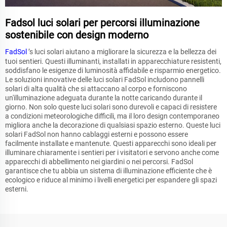
Fadsol luci solari per percorsi illuminazione
sostenibile con design moderno
FadSol
’s luci solari aiutano a migliorare la sicurezza e la bellezza dei
tuoi sentieri. Questi illuminanti, installati in apparecchiature resistenti,
soddisfano le esigenze di luminosità affidabile e risparmio energetico.
Le soluzioni innovative delle luci solari FadSol includono pannelli
solari di alta qualità che si attaccano al corpo e forniscono
un'illuminazione adeguata durante la notte caricando durante il
giorno. Non solo queste luci solari sono durevoli e capaci di resistere
a condizioni meteorologiche difficili, ma il loro design contemporaneo
migliora anche la decorazione di qualsiasi spazio esterno. Queste luci
solari FadSol non hanno cablaggi esterni e possono essere
facilmente installate e mantenute. Questi apparecchi sono ideali per
illuminare chiaramente i sentieri per i visitatori e servono anche come
apparecchi di abbellimento nei giardini o nei percorsi. FadSol
garantisce che tu abbia un sistema di illuminazione efficiente che è
ecologico e riduce al minimo i livelli energetici per espandere gli spazi
esterni.