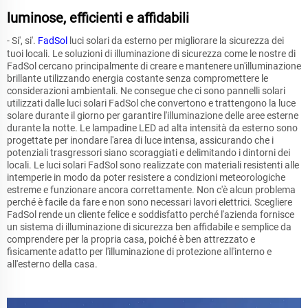
luminose, efficienti e affidabili
- Si', si'.
FadSol
luci solari da esterno per migliorare la sicurezza dei
tuoi locali. Le soluzioni di illuminazione di sicurezza come le nostre di
FadSol cercano principalmente di creare e mantenere un'illuminazione
brillante utilizzando energia costante senza compromettere le
considerazioni ambientali. Ne consegue che ci sono pannelli solari
utilizzati dalle luci solari FadSol che convertono e trattengono la luce
solare durante il giorno per garantire l'illuminazione delle aree esterne
durante la notte. Le lampadine LED ad alta intensità da esterno sono
progettate per inondare l'area di luce intensa, assicurando che i
potenziali trasgressori siano scoraggiati e delimitando i dintorni dei
locali. Le luci solari FadSol sono realizzate con materiali resistenti alle
intemperie in modo da poter resistere a condizioni meteorologiche
estreme e funzionare ancora correttamente. Non c'è alcun problema
perché è facile da fare e non sono necessari lavori elettrici. Scegliere
FadSol rende un cliente felice e soddisfatto perché l'azienda fornisce
un sistema di illuminazione di sicurezza ben affidabile e semplice da
comprendere per la propria casa, poiché è ben attrezzato e
fisicamente adatto per l'illuminazione di protezione all'interno e
all'esterno della casa.