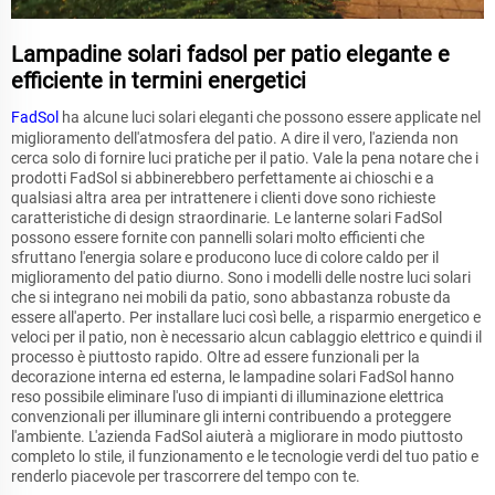
Lampadine solari fadsol per patio elegante e
efficiente in termini energetici
FadSol
ha alcune luci solari eleganti che possono essere applicate nel
miglioramento dell'atmosfera del patio. A dire il vero, l'azienda non
cerca solo di fornire luci pratiche per il patio. Vale la pena notare che i
prodotti FadSol si abbinerebbero perfettamente ai chioschi e a
qualsiasi altra area per intrattenere i clienti dove sono richieste
caratteristiche di design straordinarie. Le lanterne solari FadSol
possono essere fornite con pannelli solari molto efficienti che
sfruttano l'energia solare e producono luce di colore caldo per il
miglioramento del patio diurno. Sono i modelli delle nostre luci solari
che si integrano nei mobili da patio, sono abbastanza robuste da
essere all'aperto. Per installare luci così belle, a risparmio energetico e
veloci per il patio, non è necessario alcun cablaggio elettrico e quindi il
processo è piuttosto rapido. Oltre ad essere funzionali per la
decorazione interna ed esterna, le lampadine solari FadSol hanno
reso possibile eliminare l'uso di impianti di illuminazione elettrica
convenzionali per illuminare gli interni contribuendo a proteggere
l'ambiente. L'azienda FadSol aiuterà a migliorare in modo piuttosto
completo lo stile, il funzionamento e le tecnologie verdi del tuo patio e
renderlo piacevole per trascorrere del tempo con te.