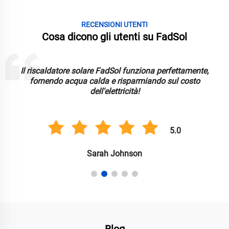
RECENSIONI UTENTI
Cosa dicono gli utenti su FadSol
amente,
Le luci solari FadSol sono luminose, durevoli e aff
costo
Ottimo per illuminare il mio giardino in modo sost
5.0
Anil Singh
Blog