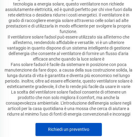
tecnologia a energia solare, questo ventilatore non richiede
assolutamente elettricità, ed è quindi perfetto per chi vive fuori dalla
rete elettrica o desidera ridurre i costi energetici. Il ventilatore è in
grado di raccogliere energia solare attraverso celle solari ad alte
prestazioni e di utilizzarla in modo efficiente per svolgere la propria
funzione.
Il ventilatore solare fadsol può essere utilizzato sia all'interno che
all'esterno, rendendolo affidabile e versatile. vi è un ulteriore
vantaggio in quanto dispone di un sistema intelligente di gestione
dell'energia che consente al ventilatore di fornire un flusso d'aria
efficace anche quando la luce solare è
Fans solare fadsol è facile da sistemare in posizione con poca
manutenzione da fare dopo. a causa della sua costruzione solida, la
lunga durata di vita è garantita e diventa più economico nel lungo
periodo. inoltre, oltre ad essere efficiente, questo ventilatore solare è
esteticamente gradevole, il che lo rende più facile da usare in varie
La scelta del ventilatore solare fadsol consente di ottenere un
prodotto che non solo migliora il comfort, ma anche la
consapevolezza ambientale. L'introduzione dell'energia solare negli
articoli per la casa quotidiana è una mossa che cerca di aiutare a
ridurre al minimo l'uso di fonti di energia convenzionali e incoraggi
Richiedi un preventivo