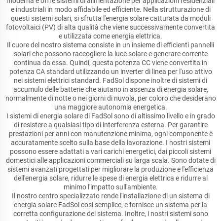
moderna e offre sistemi di alimentazione per applicazioni residenziali
e industriali in modo affidabile ed efficiente. Nella strutturazione di
questi sistemi solari, si sfrutta l'energia solare catturata da moduli
fotovoltaici (PV) di alta qualità che viene successivamente convertita
e utilizzata come energia elettrica.
Il cuore del nostro sistema consiste in un insieme di efficienti pannelli
solari che possono raccogliere la luce solare e generare corrente
continua da essa. Quindi, questa potenza CC viene convertita in
potenza CA standard utilizzando un inverter di linea per l'uso attivo
nei sistemi elettrici standard. FadSol dispone inoltre di sistemi di
accumulo delle batterie che aiutano in assenza di energia solare,
normalmente di notte o nei giorni di nuvola, per coloro che desiderano
una maggiore autonomia energetica.
I sistemi di energia solare di FadSol sono di altissimo livello e in grado
di resistere a qualsiasi tipo di interferenza esterna. Per garantire
prestazioni per anni con manutenzione minima, ogni componente è
accuratamente scelto sulla base della lavorazione. I nostri sistemi
possono essere adattati a vari carichi energetici, dai piccoli sistemi
domestici alle applicazioni commerciali su larga scala. Sono dotate di
sistemi avanzati progettati per migliorare la produzione e l'efficienza
dell'energia solare, ridurre le spese di energia elettrica e ridurre al
minimo l'impatto sull'ambiente.
Il nostro centro specializzato rende l'installazione di un sistema di
energia solare FadSol così semplice, e fornisce un sistema per la
corretta configurazione del sistema. Inoltre, i nostri sistemi sono