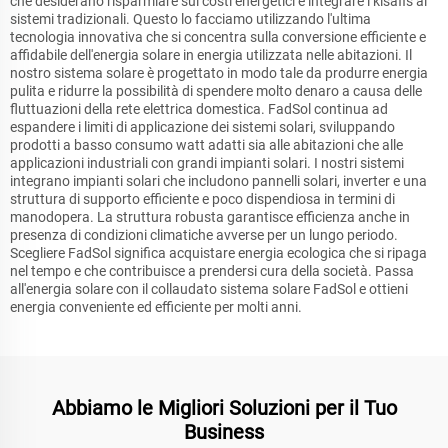
che desiderano risparmiare sui costi energetici e integrare i kisafis ai
sistemi tradizionali. Questo lo facciamo utilizzando l'ultima
tecnologia innovativa che si concentra sulla conversione efficiente e
affidabile dell'energia solare in energia utilizzata nelle abitazioni. Il
nostro sistema solare è progettato in modo tale da produrre energia
pulita e ridurre la possibilità di spendere molto denaro a causa delle
fluttuazioni della rete elettrica domestica. FadSol continua ad
espandere i limiti di applicazione dei sistemi solari, sviluppando
prodotti a basso consumo watt adatti sia alle abitazioni che alle
applicazioni industriali con grandi impianti solari. I nostri sistemi
integrano impianti solari che includono pannelli solari, inverter e una
struttura di supporto efficiente e poco dispendiosa in termini di
manodopera. La struttura robusta garantisce efficienza anche in
presenza di condizioni climatiche avverse per un lungo periodo.
Scegliere FadSol significa acquistare energia ecologica che si ripaga
nel tempo e che contribuisce a prendersi cura della società. Passa
all'energia solare con il collaudato sistema solare FadSol e ottieni
energia conveniente ed efficiente per molti anni.
Abbiamo le Migliori Soluzioni per il Tuo
Business