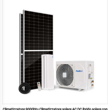
Climatizzatore 9000btu Climatizzatore solare AC DC ibrido solare con