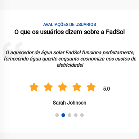
AVALIAÇÕES DE USUÁRIOS
O que os usuários dizem sobre a FadSol
As luzes solares FadSol são brilhantes, duráveis e
confiáveis. Ótimas para iluminar meu jardim de forma
sustentável!
5.0
Anil Singh