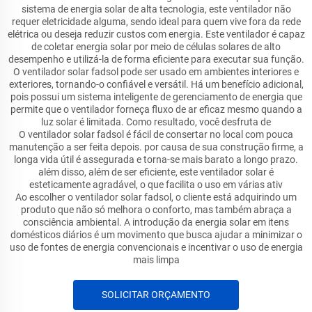
sistema de energia solar de alta tecnologia, este ventilador não
requer eletricidade alguma, sendo ideal para quem vive fora da rede
elétrica ou deseja reduzir custos com energia. Este ventilador é capaz
de coletar energia solar por meio de células solares de alto
desempenho e utilizá-la de forma eficiente para executar sua função.
O ventilador solar fadsol pode ser usado em ambientes interiores e
exteriores, tornando-o confiável e versátil. Há um benefício adicional,
pois possui um sistema inteligente de gerenciamento de energia que
permite que o ventilador forneça fluxo de ar eficaz mesmo quando a
luz solar é limitada. Como resultado, você desfruta de
O ventilador solar fadsol é fácil de consertar no local com pouca
manutenção a ser feita depois. por causa de sua construção firme, a
longa vida útil é assegurada e torna-se mais barato a longo prazo.
além disso, além de ser eficiente, este ventilador solar é
esteticamente agradável, o que facilita o uso em várias ativ
Ao escolher o ventilador solar fadsol, o cliente está adquirindo um
produto que não só melhora o conforto, mas também abraça a
consciência ambiental. A introdução da energia solar em itens
domésticos diários é um movimento que busca ajudar a minimizar o
uso de fontes de energia convencionais e incentivar o uso de energia
mais limpa
SOLICITAR ORÇAMENTO