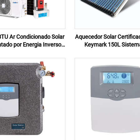
TU Ar Condicionado Solar
Aquecedor Solar Certifica
tado por Energia Inversor
Keymark 150L Sistem
 Sistema de Energia para
Aquecedor Solar Pressu
 Off Grid Ar Condicionado
Integrado para Casa Ho
Split para Casa
Comercial