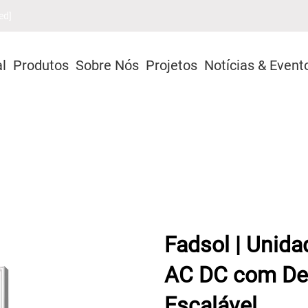
ed]
al
Produtos
Sobre Nós
Projetos
Notícias & Event
Fadsol | Unida
AC DC com De
Escalável