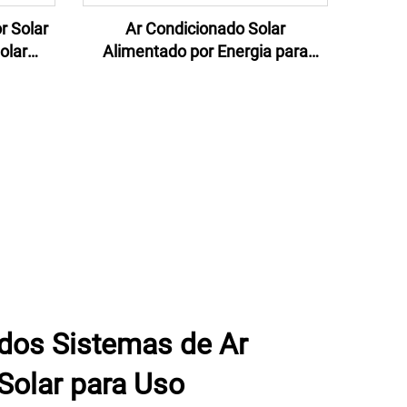
r Solar
Ar Condicionado Solar
olar
Alimentado por Energia para
zado
Casa 9000 Btu 48V Off Grid Ar
Condicionado AC Solar Ar
Condicionado Solar DC
dos Sistemas de Ar
Solar para Uso