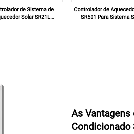
trolador de Sistema de
Controlador de Aquecedo
uecedor Solar SR21L
SR501 Para Sistema S
trolador Inteligente de
Térmico Não Pressuri
cedor Solar Acessórios
Integrado
As Vantagens 
Condicionado 