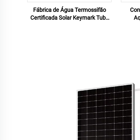
Fábrica de Água Termossifão
Con
Certificada Solar Keymark Tubo
Aq
de Calor 150l Aquecedor Solar
Con
Quente Aquecedor de Água Solar
Aque
Aquecedor de Água Pressurizado