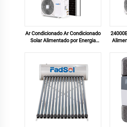
Ar Condicionado Ar Condicionado
24000B
Solar Alimentado por Energia
Alimen
Solar AC DC Híbrido 18000btu Ar
Solar
Condicionado Solar Sistema
Casa DC
Conectado à Rede