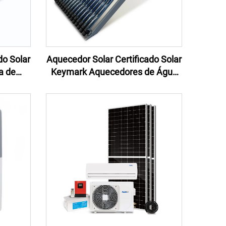
do Solar
Aquecedor Solar Certificado Solar
a de
Keymark Aquecedores de Água
rizado
Solar 150L Aquecedores Solares
tel ou
Compactos Pressurizados