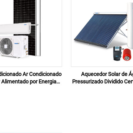
Residencial
dicionado Ar Condicionado
Aquecedor Solar de 
 Alimentado por Energia
Pressurizado Dividido Cer
AC DC Híbrido 18000btu Ar
pelo Solar Keymark Coleto
icionado Solar Sistema
com Tubo de Calor para 
Conectado à Rede
de Aquecimento Sol