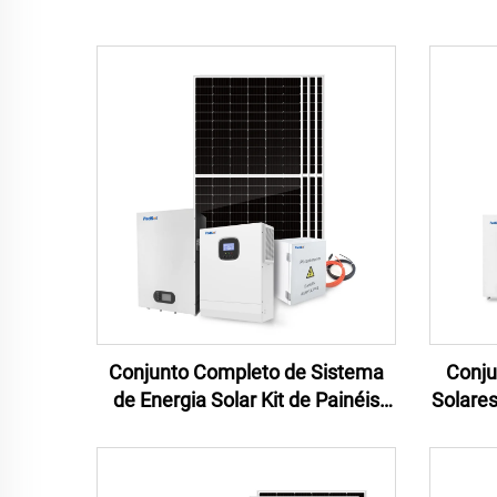
Conjunto Completo de Sistema
Conju
de Energia Solar Kit de Painéis
Solares
Solares de 5000w Sistema Solar
Solar 
Residencial 5KW Sistema de
Armaz
Energia Solar Off Grid
8k