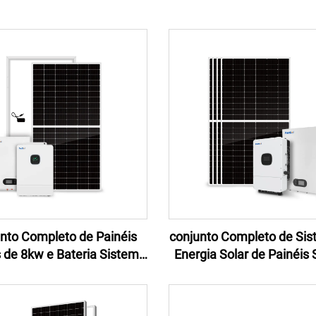
nto Completo de Painéis
conjunto Completo de Sis
 de 8kw e Bateria Sistema
Energia Solar de Painéis 
Off Grid de 8kw Sistema de
10KW Sistema Solar Resi
enamento de Bateria de
Híbrido Off Grid
w Sistema de Energia