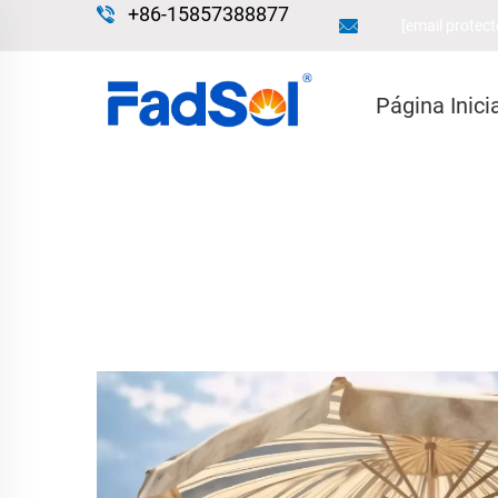
+86-15857388877
[email protect
Página Inici