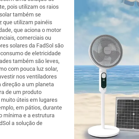
, pois utilizam os raios
a solar também se
 que utilizam painéis
cidade, que aciona o motor
nciais, comerciais ou
dores solares da FadSol são
 consumo de eletricidade
dades também são leves,
smo com pouca luz solar,
nvestir nos ventiladores
 direção a um planeta
ra de um produto
 muito úteis em lugares
emplo, em pátios, durante
mínima e a estrutura
dSol a solução de