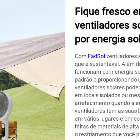
Fique fresco 
ventiladores s
por energia so
Com
FadSol
ventiladores s
que é sustentável. Além di
funcionam com energia sol
padrão e proporcionando u
ventiladores solares pode
em locais isolados ou me
arrefecimento quando a en
ventiladores têm as suas 
em vários lugares e em c
feitas de materiais de alt
o resfriamento que você p