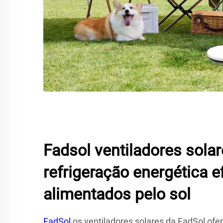
Fadsol ventiladores sola
refrigeração energética e
alimentados pelo sol
FadSol
os ventiladores solares da FadSol of