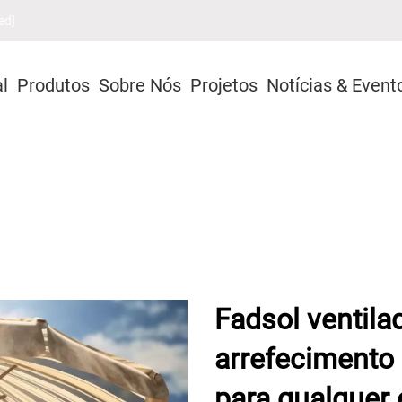
ed]
al
Produtos
Sobre Nós
Projetos
Notícias & Event
Fadsol ventila
arrefecimento 
para qualquer