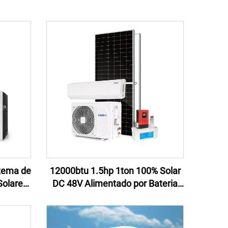
tema de
12000btu 1.5hp 1ton 100% Solar
Solares
DC 48V Alimentado por Bateria
dencial
Off Grid Ar Condicionado Solar
Dividido Para Preço de Casa