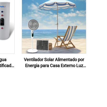
Água
Ventilador Solar Alimentado por
tificado
Energia para Casa Externo Luz
r Solar
LED Recarregável Ventilador
Sistema
Solar DC com Painel Solar
ar