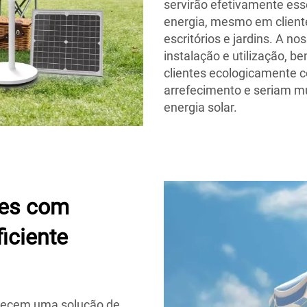
servirão efetivamente ess
energia, mesmo em cliente
escritórios e jardins. A no
instalação e utilização, 
clientes ecologicamente 
arrefecimento e seriam mu
energia solar.
res com
ficiente
erecem uma solução de