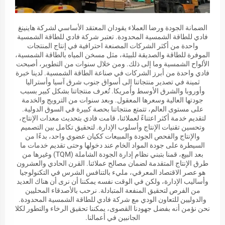
الضمانة الجودة ورضا العملاء يقودان المعتقد الأساسي لشركة هاينينغ
فادي للطاقة الشمسية المحدودة. تعتبر شركة فادي للطاقة الشمسية
واحدة من أكثر الشركات المصنعة احترافية في إنتاج المنتجات
الموفرة للطاقة والصديقة للبيئة، مثل مسخن المياه بالطاقة الشمسية،
الألواح الشمسية وما إلى ذلك. ومن خلال سنوات من التطوير، أصبحت
فادي واحدة من أبرز الشركات في صناعة الطاقة الشمسية. لدينا خبرة
ثمينة في تصدير منتجاتنا إلى أسواق جنوب شرق آسيا وأستراليا
وأوروبا والشرق الأوسط وأمريكا. تُعرف منتجاتنا بشكل كبير بسبب
جودتها العالية وسعرها المعقول. وبعد سنوات من الترويج والخدمة
على مستوى العالم، تتمتع منتجاتنا بحصة كبيرة في السوق الدولية.
لتقديم خدمة أكثر اعتناءً لعملائنا، قامت فادي بتحديث معدات الإنتاج،
وتحسين تقنيات الإنتاج وأسلوب الإدارة. لتحقيق تكامل بين التصميم
والإنتاج والفحص الجودة والمبيعات ككيان عضوي واحد، بدءًا من
السيطرة على جودة المواد الخام عند دخولها وحتى تقديم خدمات ما
بعد البيع، قمنا بتبني نظام إدارة الجودة الشاملة (TQM) وغيرها من
طرق الإنتاج المتقدمة لضمان مصالح عملائنا. القرن الحادي والعشرون
هو عصر الاقتصاد المعرفي، مليء بالتنافس الشرس في التكنولوجيا
وأساليب الإدارة، ولكن في الوقت نفسه يمكننا أن نرى أن هناك العديد
من الفرص لتحقيق المنفعة المتبادلة. نرحب بالأصدقاء المحليين
والدوليين للتعاون الودي مع شركة فادي للطاقة الشمسية المحدودة.
نحن نؤمن أنه بفضل جهودنا القصوى، يمكننا تحقيق الرخاء والتطور لكلا
الجانبين في أعمالنا.