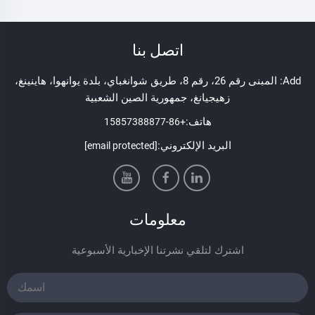
اتصل بنا
Add: المبنى رقم 26، رقم 8، طريق شوانغباي، بلدة يوانهوا، هاينينغ،
زهيجيانغ، جمهورية الصين الشعبية
هاتف:
+86-15857388877
البريد الإلكتروني:
[email protected]
معلومات
اشترك لتلقي نشرتنا الإخبارية الأسبوعية