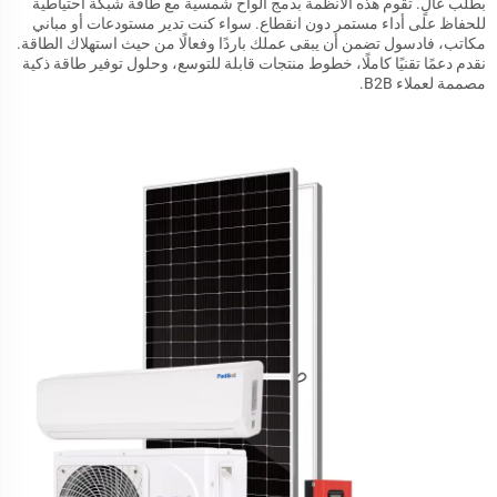
بطلب عالٍ. تقوم هذه الأنظمة بدمج ألواح شمسية مع طاقة شبكة احتياطية
للحفاظ على أداء مستمر دون انقطاع. سواء كنت تدير مستودعات أو مباني
مكاتب، فادسول تضمن أن يبقى عملك باردًا وفعالًا من حيث استهلاك الطاقة.
نقدم دعمًا تقنيًا كاملًا، خطوط منتجات قابلة للتوسع، وحلول توفير طاقة ذكية
مصممة لعملاء B2B.