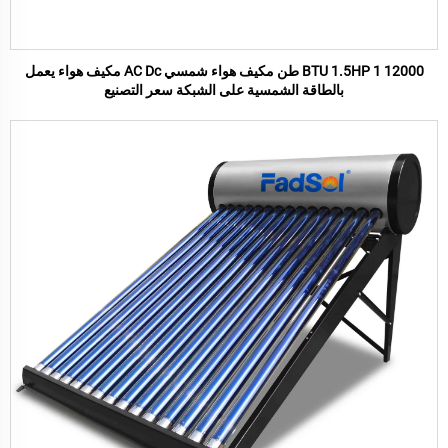
12000 BTU 1.5HP 1 طن مكيف هواء شمسي AC Dc مكيف هواء يعمل
بالطاقة الشمسية على الشبكة سعر التصنيع