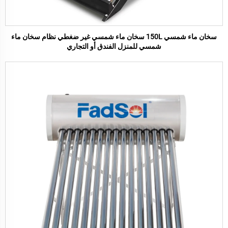
سخان ماء شمسي 150L سخان ماء شمسي غير ضغطي نظام سخان ماء
شمسي للمنزل الفندق أو التجاري