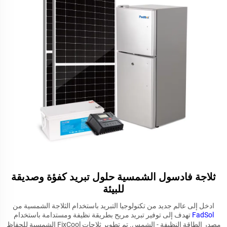
ثلاجة فادسول الشمسية حلول تبريد كفؤة وصديقة
للبيئة
ادخل إلى عالم جديد من تكنولوجيا التبريد باستخدام الثلاجة الشمسية من
FadSol
تهدف إلى توفير تبريد مريح بطريقة نظيفة ومستدامة باستخدام
مصدر الطاقة النظيفة - الشمس. تم تطوير ثلاجات FixCool الشمسية للحفاظ