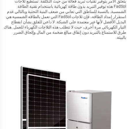
يتعلق الأمر بتوفير تقنيات تبريد فعالة من حيث التكلفة. تستطيع ثلاجات
FadSol هذه توفير التبريد بدون طاقة كهربائية باستخدام تقنية الطاقة
الشمسية. بالنسبة للمناطق التي تعاني من ضعف البنية التحتية وبالتالي عدم
استقرار إمداد الطاقة، فإن ثلاجات FadSol التي تعمل بالطاقة الشمسية هي
البديل الأفضل لأنها غير معتمدة على الشبكة. لا داعي للقلق بشأن انقطاع
التيار الكهربائي مرة أخرى، حيث لا تتطلب هذه الثلاجات الكهرباء للعمل. هناك
طرق للاستمتاع بالتبريد دون إنفاق مبالغ ضخمة من المال وإلحاق الضرر
بالبيئة.