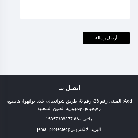
أرسل رسالة
اتصل بنا
Add: المبنى رقم 26، رقم 8، طريق شوانغباي، بلدة يوانهوا، هاينينغ،
زهيجيانغ، جمهورية الصين الشعبية
هاتف:
+86-15857388877
البريد الإلكتروني:
[email protected]