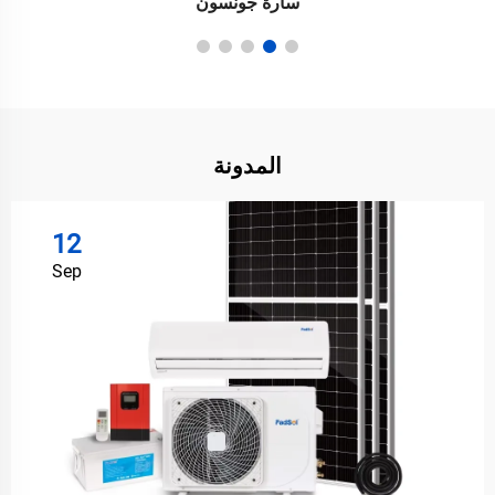
سارة جونسون
المدونة
12
Sep