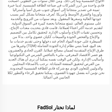
الألواح الشمسية وما إلى ذلك. ومن خلال سنوات من التطوير، أصبحت
فادي واحدة من أبرز الشركات في صناعة الطاقة الشمسية. لدينا خبرة
ثمينة في تصدير منتجاتنا إلى أسواق جنوب شرق آسيا وأستراليا
وأوروبا والشرق الأوسط وأمريكا. تُعرف منتجاتنا بشكل كبير بسبب
جودتها العالية وسعرها المعقول. وبعد سنوات من الترويج والخدمة
على مستوى العالم، تتمتع منتجاتنا بحصة كبيرة في السوق الدولية.
لتقديم خدمة أكثر اعتناءً لعملائنا، قامت فادي بتحديث معدات الإنتاج،
وتحسين تقنيات الإنتاج وأسلوب الإدارة. لتحقيق تكامل بين التصميم
والإنتاج والفحص الجودة والمبيعات ككيان عضوي واحد، بدءًا من
السيطرة على جودة المواد الخام عند دخولها وحتى تقديم خدمات ما
بعد البيع، قمنا بتبني نظام إدارة الجودة الشاملة (TQM) وغيرها من
طرق الإنتاج المتقدمة لضمان مصالح عملائنا. القرن الحادي والعشرون
هو عصر الاقتصاد المعرفي، مليء بالتنافس الشرس في التكنولوجيا
وأساليب الإدارة، ولكن في الوقت نفسه يمكننا أن نرى أن هناك العديد
من الفرص لتحقيق المنفعة المتبادلة. نرحب بالأصدقاء المحليين
والدوليين للتعاون الودي مع شركة فادي للطاقة الشمسية المحدودة.
نحن نؤمن أنه بفضل جهودنا القصوى، يمكننا تحقيق الرخاء والتطور لكلا
الجانبين في أعمالنا.
لماذا تختار FadSol