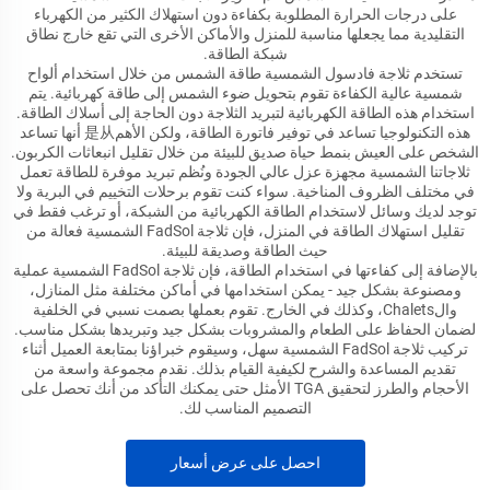
على درجات الحرارة المطلوبة بكفاءة دون استهلاك الكثير من الكهرباء
التقليدية مما يجعلها مناسبة للمنزل والأماكن الأخرى التي تقع خارج نطاق
شبكة الطاقة.
تستخدم ثلاجة فادسول الشمسية طاقة الشمس من خلال استخدام ألواح
شمسية عالية الكفاءة تقوم بتحويل ضوء الشمس إلى طاقة كهربائية. يتم
استخدام هذه الطاقة الكهربائية لتبريد الثلاجة دون الحاجة إلى أسلاك الطاقة.
هذه التكنولوجيا تساعد في توفير فاتورة الطاقة، ولكن الأهم是从 أنها تساعد
الشخص على العيش بنمط حياة صديق للبيئة من خلال تقليل انبعاثات الكربون.
ثلاجاتنا الشمسية مجهزة عزل عالي الجودة ونُظم تبريد موفرة للطاقة تعمل
في مختلف الظروف المناخية. سواء كنت تقوم برحلات التخييم في البرية ولا
توجد لديك وسائل لاستخدام الطاقة الكهربائية من الشبكة، أو ترغب فقط في
تقليل استهلاك الطاقة في المنزل، فإن ثلاجة FadSol الشمسية فعالة من
حيث الطاقة وصديقة للبيئة.
بالإضافة إلى كفاءتها في استخدام الطاقة، فإن ثلاجة FadSol الشمسية عملية
ومصنوعة بشكل جيد - يمكن استخدامها في أماكن مختلفة مثل المنازل،
والChalets، وكذلك في الخارج. تقوم بعملها بصمت نسبي في الخلفية
لضمان الحفاظ على الطعام والمشروبات بشكل جيد وتبريدها بشكل مناسب.
تركيب ثلاجة FadSol الشمسية سهل، وسيقوم خبراؤنا بمتابعة العميل أثناء
تقديم المساعدة والشرح لكيفية القيام بذلك. نقدم مجموعة واسعة من
الأحجام والطرز لتحقيق TGA الأمثل حتى يمكنك التأكد من أنك تحصل على
التصميم المناسب لك.
احصل على عرض أسعار