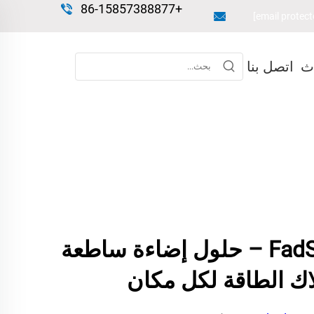
+86-15857388877
اث
اتصل بنا
ضوء شمسي FadSol – حلول إضاءة ساطعة
ك الطاقة لكل مكان