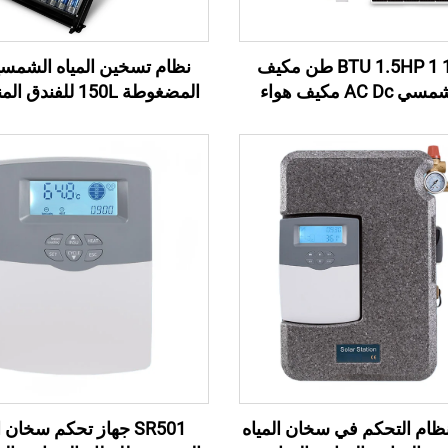
12000 BTU 1.5HP 1 طن مكيف
نظام تسخين المياه الشمسي
هواء شمسي AC Dc مكيف هواء
المضغوطة 150L للفند
لطاقة الشمسية على الشبكة
التجاري
سعر التصنيع
SR21 نظام التحكم في سخان المياه
SR501 جهاز تحكم سخان ا