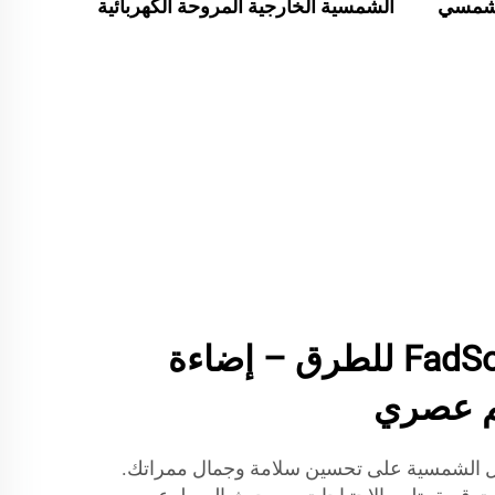
لشمسي
الشمسية الخارجية المروحة الكهربائية
ل
USB 11 بوصة قابلة لإعادة الشحن
المروحة الشمسية الداخلية مع الضوء
أضواء شمسية FadSol للطرق – إضاءة
م عصري
ل الشمسية على تحسين سلامة وجمال ممراتك.