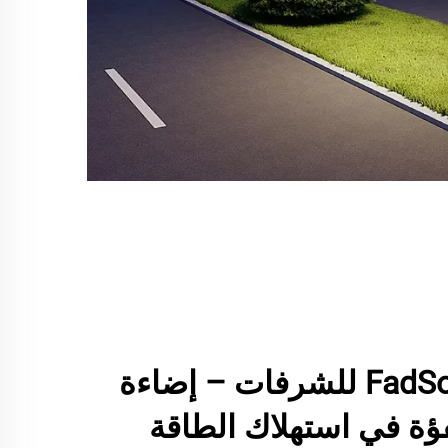
أضواء شمسية FadSol للشرفات – إضاءة
فؤة في استهلاك الطاقة