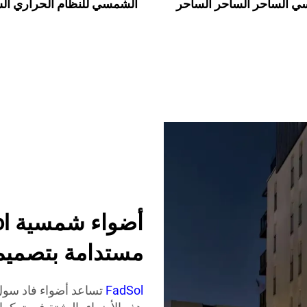
ي الساحر الساحر الساحر
الشمسي للنظام الحراري ا
لساحر الساحر الساحر
غير المضغوط المتكام
مستدامة بتصمي
FadSol
تساعد أضواء فاد سو