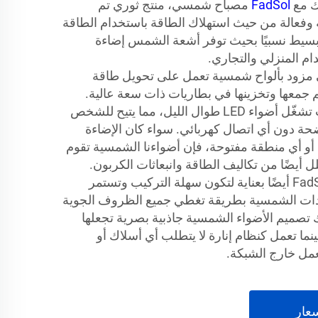
ك مع
FadSol
مصباح شمسي، منتج ثوري تم
فعالة من حيث استهلاك الطاقة باستخدام الطاقة
 بسيط نسبيًا بحيث توفر أشعة الشمس إضاءة
ام المنزلي والتجاري.
FadSol الشمسي مزود بألواح شمسية تعمل على تحويل طاقة
 جمعها وتخزينها في بطاريات ذات سعة عالية.
الطاقة المخزنة في البطاريات تشغّل أضواء LED طوال الليل، مما يتيح للشخص
حة دون أي اتصال كهربائي. سواء كان الإضاءة
أو أي منطقة مفتوحة، فإن أضواءنا الشمسية تقوم
 أيضًا من تكاليف الطاقة وانبعاثات الكربون.
تم تصميم أضواء الشمسية FadSol أيضًا بعناية لتكون سهلة التركيب وتستمر
وحدات الشمسية بطريقة تغطي جميع الظروف الجوية
 تصميم الأضواء الشمسية جاذبية بصرية تجعلها
نما تعمل كنظام إنارة لا يتطلب أي أسلاك أو
عمل خارج الشبكة.
عار