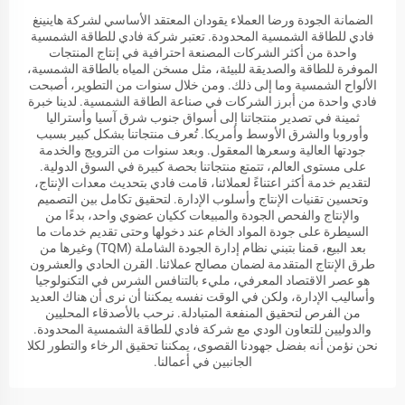
الضمانة الجودة ورضا العملاء يقودان المعتقد الأساسي لشركة هاينينغ
فادي للطاقة الشمسية المحدودة. تعتبر شركة فادي للطاقة الشمسية
واحدة من أكثر الشركات المصنعة احترافية في إنتاج المنتجات
الموفرة للطاقة والصديقة للبيئة، مثل مسخن المياه بالطاقة الشمسية،
الألواح الشمسية وما إلى ذلك. ومن خلال سنوات من التطوير، أصبحت
فادي واحدة من أبرز الشركات في صناعة الطاقة الشمسية. لدينا خبرة
ثمينة في تصدير منتجاتنا إلى أسواق جنوب شرق آسيا وأستراليا
وأوروبا والشرق الأوسط وأمريكا. تُعرف منتجاتنا بشكل كبير بسبب
جودتها العالية وسعرها المعقول. وبعد سنوات من الترويج والخدمة
على مستوى العالم، تتمتع منتجاتنا بحصة كبيرة في السوق الدولية.
لتقديم خدمة أكثر اعتناءً لعملائنا، قامت فادي بتحديث معدات الإنتاج،
وتحسين تقنيات الإنتاج وأسلوب الإدارة. لتحقيق تكامل بين التصميم
والإنتاج والفحص الجودة والمبيعات ككيان عضوي واحد، بدءًا من
السيطرة على جودة المواد الخام عند دخولها وحتى تقديم خدمات ما
بعد البيع، قمنا بتبني نظام إدارة الجودة الشاملة (TQM) وغيرها من
طرق الإنتاج المتقدمة لضمان مصالح عملائنا. القرن الحادي والعشرون
هو عصر الاقتصاد المعرفي، مليء بالتنافس الشرس في التكنولوجيا
وأساليب الإدارة، ولكن في الوقت نفسه يمكننا أن نرى أن هناك العديد
من الفرص لتحقيق المنفعة المتبادلة. نرحب بالأصدقاء المحليين
والدوليين للتعاون الودي مع شركة فادي للطاقة الشمسية المحدودة.
نحن نؤمن أنه بفضل جهودنا القصوى، يمكننا تحقيق الرخاء والتطور لكلا
الجانبين في أعمالنا.