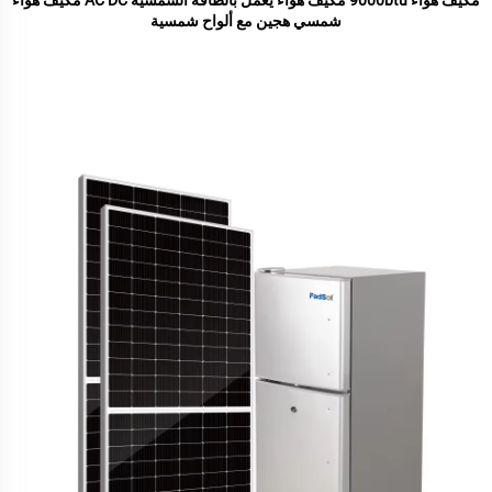
مكيف هواء 9000btu مكيف هواء يعمل بالطاقة الشمسية AC DC مكيف هواء
شمسي هجين مع ألواح شمسية