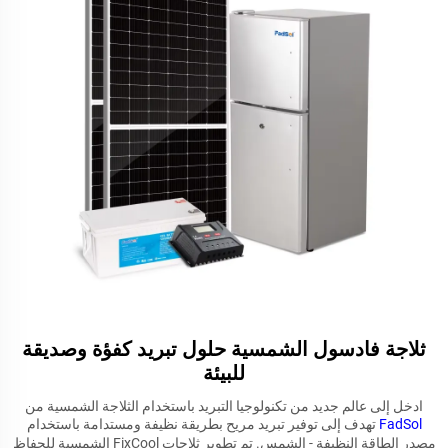
ثلاجة فادسول الشمسية حلول تبريد كفؤة وصديقة
للبيئة
ادخل إلى عالم جديد من تكنولوجيا التبريد باستخدام الثلاجة الشمسية من
FadSol
تهدف إلى توفير تبريد مريح بطريقة نظيفة ومستدامة باستخدام
مصدر الطاقة النظيفة - الشمس. تم تطوير ثلاجات FixCool الشمسية للحفاظ