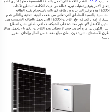
الأنابيب
FadSol
تتقدم الثلاجة التي تعمل بالطاقة الشمسية خطوة أخرى عندما
يتعلق الأمر بتوفير تقنيات تبريد فعالة من حيث التكلفة. تستطيع ثلاجات
FadSol هذه توفير التبريد بدون طاقة كهربائية باستخدام تقنية الطاقة
الشمسية. بالنسبة للمناطق التي تعاني من ضعف البنية التحتية وبالتالي عدم
استقرار إمداد الطاقة، فإن ثلاجات FadSol التي تعمل بالطاقة الشمسية هي
البديل الأفضل لأنها غير معتمدة على الشبكة. لا داعي للقلق بشأن انقطاع
التيار الكهربائي مرة أخرى، حيث لا تتطلب هذه الثلاجات الكهرباء للعمل. هناك
طرق للاستمتاع بالتبريد دون إنفاق مبالغ ضخمة من المال وإلحاق الضرر
بالبيئة.