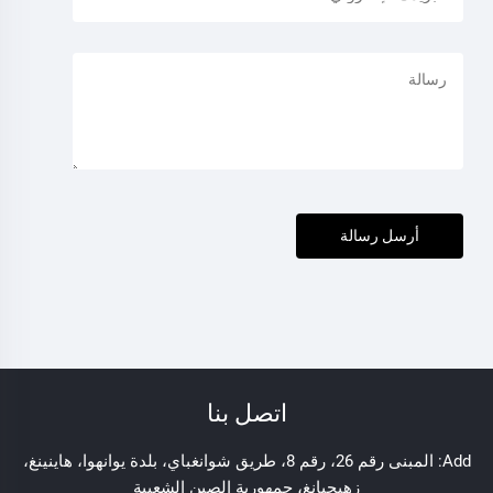
أرسل رسالة
اتصل بنا
Add: المبنى رقم 26، رقم 8، طريق شوانغباي، بلدة يوانهوا، هاينينغ،
زهيجيانغ، جمهورية الصين الشعبية