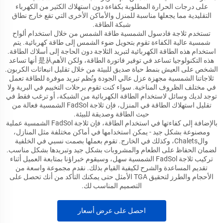
على درجات الحرارة المطلوبة بكفاءة دون استهلاك الكثير من الكهرباء
التقليدية مما يجعلها مناسبة للمنزل والأماكن الأخرى التي تقع خارج نطاق
شبكة الطاقة.
تستخدم ثلاجة فادسول الشمسية طاقة الشمس من خلال استخدام ألواح
شمسية عالية الكفاءة تقوم بتحويل ضوء الشمس إلى طاقة كهربائية. يتم
استخدام هذه الطاقة الكهربائية لتبريد الثلاجة دون الحاجة إلى أسلاك الطاقة.
هذه التكنولوجيا تساعد في توفير فاتورة الطاقة، ولكن الأهم是从 أنها تساعد
الشخص على العيش بنمط حياة صديق للبيئة من خلال تقليل انبعاثات الكربون.
ثلاجاتنا الشمسية مجهزة عزل عالي الجودة ونُظم تبريد موفرة للطاقة تعمل
في مختلف الظروف المناخية. سواء كنت تقوم برحلات التخييم في البرية ولا
توجد لديك وسائل لاستخدام الطاقة الكهربائية من الشبكة، أو ترغب فقط في
تقليل استهلاك الطاقة في المنزل، فإن ثلاجة FadSol الشمسية فعالة من
حيث الطاقة وصديقة للبيئة.
بالإضافة إلى كفاءتها في استخدام الطاقة، فإن ثلاجة FadSol الشمسية عملية
ومصنوعة بشكل جيد - يمكن استخدامها في أماكن مختلفة مثل المنازل،
والChalets، وكذلك في الخارج. تقوم بعملها بصمت نسبي في الخلفية
لضمان الحفاظ على الطعام والمشروبات بشكل جيد وتبريدها بشكل مناسب.
تركيب ثلاجة FadSol الشمسية سهل، وسيقوم خبراؤنا بمتابعة العميل أثناء
تقديم المساعدة والشرح لكيفية القيام بذلك. نقدم مجموعة واسعة من
الأحجام والطرز لتحقيق TGA الأمثل حتى يمكنك التأكد من أنك تحصل على
التصميم المناسب لك.
احصل على عرض أسعار