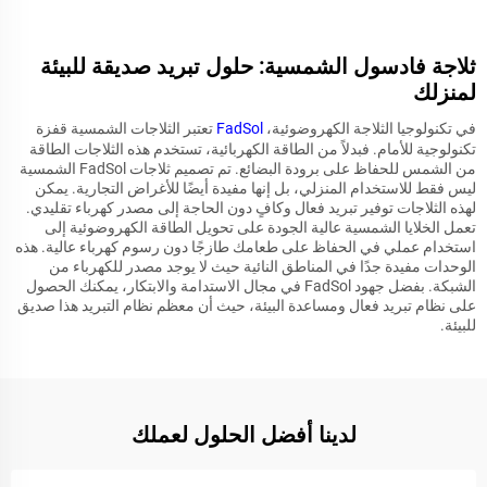
ثلاجة فادسول الشمسية: حلول تبريد صديقة للبيئة
لمنزلك
في تكنولوجيا الثلاجة الكهروضوئية،
FadSol
تعتبر الثلاجات الشمسية قفزة
تكنولوجية للأمام. فبدلاً من الطاقة الكهربائية، تستخدم هذه الثلاجات الطاقة
من الشمس للحفاظ على برودة البضائع. تم تصميم ثلاجات FadSol الشمسية
ليس فقط للاستخدام المنزلي، بل إنها مفيدة أيضًا للأغراض التجارية. يمكن
لهذه الثلاجات توفير تبريد فعال وكافٍ دون الحاجة إلى مصدر كهرباء تقليدي.
تعمل الخلايا الشمسية عالية الجودة على تحويل الطاقة الكهروضوئية إلى
استخدام عملي في الحفاظ على طعامك طازجًا دون رسوم كهرباء عالية. هذه
الوحدات مفيدة جدًا في المناطق النائية حيث لا يوجد مصدر للكهرباء من
الشبكة. بفضل جهود FadSol في مجال الاستدامة والابتكار، يمكنك الحصول
على نظام تبريد فعال ومساعدة البيئة، حيث أن معظم نظام التبريد هذا صديق
للبيئة.
لدينا أفضل الحلول لعملك