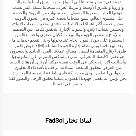
ثمينة في تصدير منتجاتنا إلى أسواق جنوب شرق آسيا وأستراليا
وأوروبا والشرق الأوسط وأمريكا. تُعرف منتجاتنا بشكل كبير بسبب
جودتها العالية وسعرها المعقول. وبعد سنوات من الترويج والخدمة
على مستوى العالم، تتمتع منتجاتنا بحصة كبيرة في السوق الدولية.
لتقديم خدمة أكثر اعتناءً لعملائنا، قامت فادي بتحديث معدات الإنتاج،
وتحسين تقنيات الإنتاج وأسلوب الإدارة. لتحقيق تكامل بين التصميم
والإنتاج والفحص الجودة والمبيعات ككيان عضوي واحد، بدءًا من
السيطرة على جودة المواد الخام عند دخولها وحتى تقديم خدمات ما
بعد البيع، قمنا بتبني نظام إدارة الجودة الشاملة (TQM) وغيرها من
طرق الإنتاج المتقدمة لضمان مصالح عملائنا. القرن الحادي والعشرون
هو عصر الاقتصاد المعرفي، مليء بالتنافس الشرس في التكنولوجيا
وأساليب الإدارة، ولكن في الوقت نفسه يمكننا أن نرى أن هناك العديد
من الفرص لتحقيق المنفعة المتبادلة. نرحب بالأصدقاء المحليين
والدوليين للتعاون الودي مع شركة فادي للطاقة الشمسية المحدودة.
نحن نؤمن أنه بفضل جهودنا القصوى، يمكننا تحقيق الرخاء والتطور لكلا
الجانبين في أعمالنا.
لماذا تختار FadSol