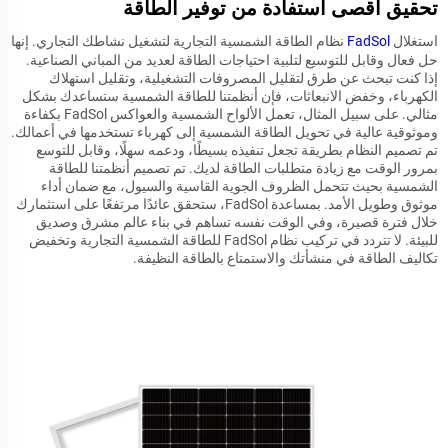
تحقيق أقصى استفادة من توفير الطاقة
استغلال
FadSol
نظام الطاقة الشمسية التجارية لتشغيل نشاطك التجاري. إنها
حل فعال وقابل للتوسيع لتلبية احتياجات الطاقة لعديد من المباني الصناعية.
إذا كنت تبحث عن طرق لتقليل المصروفات التشغيلية، وتقليل استهلاك
الكهرباء، وخفض الانبعاثات، فإن أنظمتنا للطاقة الشمسية ستساعدك بشكل
مثالي. على سبيل المثال، تعمل الألواح الشمسية والعواكس FadSol بكفاءة
وموثوقية عالية في تحويل الطاقة الشمسية إلى كهرباء تستخدمها في أعمالك.
تم تصميم النظام بطريقة تجعل تنفيذه بسيطًا، ودعمه سهلًا، وقابل للتوسع
بمرور الوقت مع زيادة متطلبات الطاقة لديك. تم تصميم أنظمتنا للطاقة
الشمسية بحيث تتحمل الظروف الجوية القاسية والسيول، مع ضمان أداء
موثوق وطويل الأمد. بمساعدة FadSol، ستحقق عائدًا مرتفعًا على استثمارك
خلال فترة قصيرة، وفي الوقت نفسه تساهم في بناء عالم مشرق وصديق
للبيئة. لا تتردد في تركيب نظام FadSol للطاقة الشمسية التجارية وتخفيض
تكاليف الطاقة في منشأتك والاستمتاع بالطاقة النظيفة.