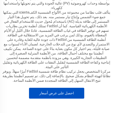
بواسطة وحدات كهروضوئية (PV) عالية الجودة والتي يتم تحويلها واستخدامها
ككهرباء.
يتألف قلب نظامنا من مجموعة من الألواح الشمسية الكفiciente التي يمكنها
جمع ضوء الشمس وإنتاج تيار مستمر منه. بعد ذلك، يتم تحويل هذا التيار
المستمر إلى طاقة بديلة (AC) باستخدام مُحول حديث للاستخدام الفعال في
الأنظمة الكهربائية القياسية. كما أن FadSol تمتلك أنظمة تخزين بطاريات
تسهم في توفير الطاقة في غياب الطاقة الشمسية، عادةً خلال الليل أو الأيام
المغطاة بالغيوم، وذلك لمن يرغب في المزيد من الاستقلالية في الطاقة.
أنظمة الطاقة الشمسية من FadSol ذات جودة عالية للغاية وقادرة على
الاستمرار والتصدي لأي نوع من التدخلات الخارجية. لضمان الأداء لسنوات مع
صيانة قليلة، يتم اختيار كل مكون بعناية بناءً على جودة الصناعة. يمكن تكييف
أنظمتنا مع مختلف أحمال الطاقة، من الأنظمة المنزلية الصغيرة إلى
التطبيقات التجارية الكبيرة. وهي مزودة بأنظمة متقدمة مصممة لتحسين
إنتاجية وكفاءة الطاقة الشمسية لتقليل النفقات على الطاقة الكهربائية وتقليل
التأثير على البيئة.
مركزنا المتخصص يجعل تركيب نظام طاقة شمسية FadSol أمرًا سهلاً، ويوفر
نظامًا لتهيئة النظام بشكل صحيح. بالإضافة إلى ذلك، تم تصميم أنظمتنا بطريقة
تتيح الانتقال السهل إلى الطاقة المتجددة ضمن الأنظمة المتاحة.
احصل على عرض أسعار