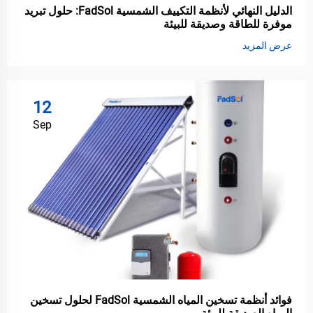
الدليل النهائي لأنظمة التكييف الشمسية FadSol: حلول تبريد
موفرة للطاقة وصديقة للبيئة
عرض المزيد
12
Sep
فوائد أنظمة تسخين المياه الشمسية FadSol لحلول تسخين