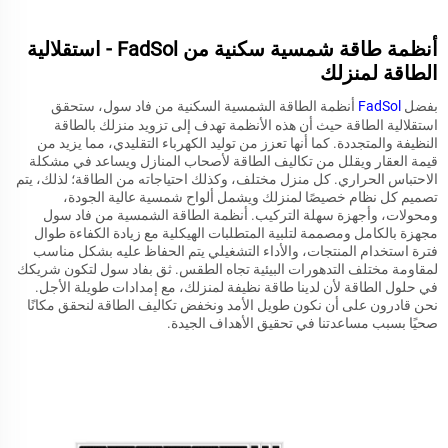
أنظمة طاقة شمسية سكنية من FadSol - استقلالية
الطاقة لمنزلك
بفضل
FadSol
أنظمة الطاقة الشمسية السكنية من فاد سول، ستحقق
استقلالية الطاقة حيث أن هذه الأنظمة تهدف إلى تزويد منزلك بالطاقة
النظيفة والمتجددة. كما أنها تعزز من توليد الكهرباء التقليدي، مما يزيد من
قيمة العقار ويقلل من تكاليف الطاقة لأصحاب المنازل ويساعد في مشكلة
الاحتباس الحراري. كل منزل مختلف، وكذلك احتياجاته من الطاقة؛ لذلك، يتم
تصميم كل نظام خصيصًا لمنزلك ويشمل ألواح شمسية عالية الجودة،
ومحولات، وأجهزة سهلة التركيب. أنظمة الطاقة الشمسية من فاد سول
مجهزة بالكامل ومصممة لتلبية المتطلبات الهيكلية مع زيادة الكفاءة طوال
فترة استخدام المنتجات، والأداء التشغيلي يتم الحفاظ عليه بشكل مناسب
لمقاومة مختلف التدهورات البيئية تجاه الطقس. ثق بفاد سول لتكون شريكك
في حلول الطاقة لأن لدينا طاقة نظيفة لمنزلك، مع إمدادات طويلة الأجل.
نحن قادرون على أن نكون طويل الأمد ونخفض تكاليف الطاقة لنحقق مكانًا
صحيًا بسبب مساعدتنا في تحقيق الأهداف الجيدة.