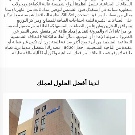
القطاعات الصناعية. تشمل أنظمتنا ألواح شمسية عالية الكفاءة ومحولات
متطورة تساعد في استغلال ضوء الشمس لتوفير إمداد ثابت من الكهرباء مما
يقلل من نفقات المرافق. تستخدم Siti-Sol أنظمة الطاقة الشمسية مع التركيز
على الصناعات الكبيرة لتلبية احتياجات الطاقة للمصانع ومراكز التوزيع
ومرافق التخزين وغيرها من الصناعات المستهلكة للطاقة. تم تصميم أنظمتنا
مع مراعاة الأداء والمرونة لتقديم إمداد طاقة غير منقطع بغض النظر عن
الظروف. سهلة الإعداد أو التوسع، تمكّن أنظمة FadSol للطاقة الشمسية
الصناعية المنظمة من أن تصبح أكثر صداقة للبيئة دون أن تكون غير فعالة أو
مقيدة من الناحية التشغيلية. اجعل FadSol مصدرك المفضل عندما تريد نظام
طاقة لا يوفر فقط الطاقة لمرافقك الصناعية ولكن أيضًا آلية طاقة نظيفة.
لدينا أفضل الحلول لعملك