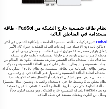
نظام طاقة شمسية خارج الشبكة من FadSol - طاقة
مستدامة في المناطق النائية
FadSol
تتميز تركيبات الطاقة الشمسية الخاصة بنا بإمكانية التشغيل في أكثر
الأماكن نائية دون الاعتماد على إمدادات الطاقة التقليدية. سواء كان الأمر
يتعلق بتوفير مصدر طاقة موثوق لمنزل عطلات، أو مسكن ريفي، أو أي
محطة كاميرات بدون تلوث، فإن حلولنا المستدامة لأنظمة خارج الشبكة
تساعدك على استخدام طاقة الشمس بطريقة مستقلة. يتكون هذا النظام من
لوحات شمسية، وبنك بطاريات قادر على تخزين الطاقة الشمسية، ومحولات
لتوفير الطاقة الكهربائية من الطاقة الشمسية. مع نظام FadSol، يمكن للأفراد
استخدام أنظمة الطاقة الشمسية والحصول على الطاقة في أي وقت دون
الحاجة إلى حرق الوقود لتشغيل المولدات أو الاتصال بشبكة الكهرباء. هذا
نظام مغلق تمامًا وبسيط جدًا في الاستخدام والصيانة، ويضمن إمدادًا مستمرًا
بالطاقة النظيفة حتى في الظروف المناخية الصعبة. نتمنى لك تجربة ممتعة
مع نظام FadSol للطاقة الشمسية خارج الشبكة، وهو مصمم ليكون فعالًا
ويقلل من التلوث ويجعلك مستقلًا عن شبكة الطاقة.