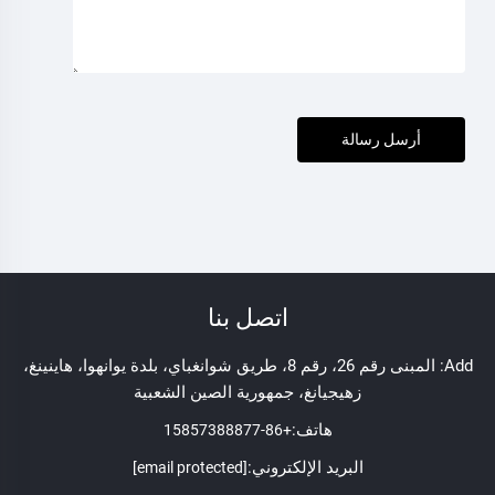
أرسل رسالة
اتصل بنا
Add: المبنى رقم 26، رقم 8، طريق شوانغباي، بلدة يوانهوا، هاينينغ،
زهيجيانغ، جمهورية الصين الشعبية
هاتف:
+86-15857388877
البريد الإلكتروني:
[email protected]