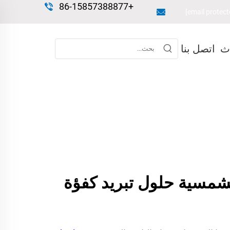
+86-15857388877
اث
اتصل بنا
شمسية حلول تبريد كفؤة