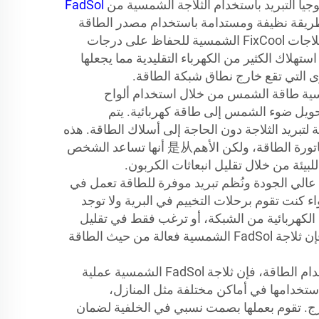
جيا التبريد باستخدام الثلاجة الشمسية من
FadSol
بطريقة نظيفة ومستدامة باستخدام مصدر الطاقة
النظيفة - الشمس. تم تطوير ثلاجات FixCool الشمسية للحفاظ على درجات
ستهلاك الكثير من الكهرباء التقليدية مما يجعلها
ى التي تقع خارج نطاق شبكة الطاقة.
ية طاقة الشمس من خلال استخدام ألواح
حويل ضوء الشمس إلى طاقة كهربائية. يتم
 لتبريد الثلاجة دون الحاجة إلى أسلاك الطاقة. هذه
التكنولوجيا تساعد في توفير فاتورة الطاقة، ولكن الأهم是从 أنها تساعد الشخص
يئة من خلال تقليل انبعاثات الكربون.
عالي الجودة ونُظم تبريد موفرة للطاقة تعمل في
 كنت تقوم برحلات التخييم في البرية ولا توجد
الكهربائية من الشبكة، أو ترغب فقط في تقليل
استهلاك الطاقة في المنزل، فإن ثلاجة FadSol الشمسية فعالة من حيث الطاقة
بالإضافة إلى كفاءتها في استخدام الطاقة، فإن ثلاجة FadSol الشمسية عملية
تخدامها في أماكن مختلفة مثل المنازل،
في الخارج. تقوم بعملها بصمت نسبي في الخلفية لضمان