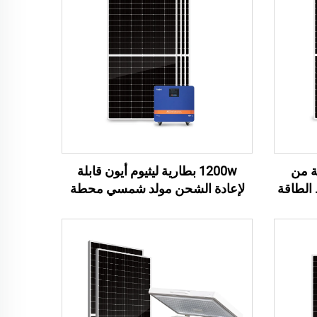
ة من
1200w بطارية ليثيوم أيون قابلة
 كيلوواط الطاقة
لإعادة الشحن مولد شمسي محطة
نموذجي
طاقة محمولة 1200w نظام الطاقة
الشمسية