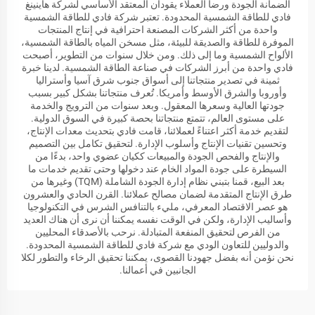
الضمانة الجودة ورضا العملاء يقودان المعتقد الأساسي لشركة هاينينغ
فادي للطاقة الشمسية المحدودة. تعتبر شركة فادي للطاقة الشمسية
واحدة من أكثر الشركات المصنعة احترافية في إنتاج المنتجات
الموفرة للطاقة والصديقة للبيئة، مثل مسخن المياه بالطاقة الشمسية،
الألواح الشمسية وما إلى ذلك. ومن خلال سنوات من التطوير، أصبحت
فادي واحدة من أبرز الشركات في صناعة الطاقة الشمسية. لدينا خبرة
ثمينة في تصدير منتجاتنا إلى أسواق جنوب شرق آسيا وأستراليا
وأوروبا والشرق الأوسط وأمريكا. تُعرف منتجاتنا بشكل كبير بسبب
جودتها العالية وسعرها المعقول. وبعد سنوات من الترويج والخدمة
على مستوى العالم، تتمتع منتجاتنا بحصة كبيرة في السوق الدولية.
لتقديم خدمة أكثر اعتناءً لعملائنا، قامت فادي بتحديث معدات الإنتاج،
وتحسين تقنيات الإنتاج وأسلوب الإدارة. لتحقيق تكامل بين التصميم
والإنتاج والفحص الجودة والمبيعات ككيان عضوي واحد، بدءًا من
السيطرة على جودة المواد الخام عند دخولها وحتى تقديم خدمات ما
بعد البيع، قمنا بتبني نظام إدارة الجودة الشاملة (TQM) وغيرها من
طرق الإنتاج المتقدمة لضمان مصالح عملائنا. القرن الحادي والعشرون
هو عصر الاقتصاد المعرفي، مليء بالتنافس الشرس في التكنولوجيا
وأساليب الإدارة، ولكن في الوقت نفسه يمكننا أن نرى أن هناك العديد
من الفرص لتحقيق المنفعة المتبادلة. نرحب بالأصدقاء المحليين
والدوليين للتعاون الودي مع شركة فادي للطاقة الشمسية المحدودة.
نحن نؤمن أنه بفضل جهودنا القصوى، يمكننا تحقيق الرخاء والتطور لكلا
الجانبين في أعمالنا.