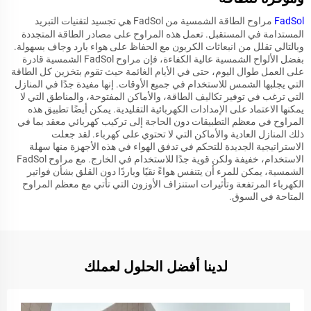
FadSol
مراوح الطاقة الشمسية من FadSol هي تجسيد لتقنيات التبريد
المستدامة في المستقبل. تعمل هذه المراوح على مصادر الطاقة المتجددة
وبالتالي تقلل من انبعاثات الكربون مع الحفاظ على هواء بارد وجاف بسهولة.
بفضل الألواح الشمسية عالية الكفاءة، فإن مراوح FadSol الشمسية قادرة
على العمل طوال اليوم، حتى في الأيام الغائمة حيث تقوم بتخزين كل الطاقة
التي يجلبها الشمس للاستخدام في جميع الأوقات. إنها مفيدة جدًا في المنازل
التي ترغب في توفير تكاليف الطاقة، والأماكن المفتوحة، والمناطق التي لا
يمكنها الاعتماد على الإمدادات الكهربائية التقليدية. يمكن أيضًا تطبيق هذه
المراوح في معظم التطبيقات دون الحاجة إلى تركيب كهربائي معقد بما في
ذلك المنازل العادية والأماكن التي لا تحتوي على كهرباء. لقد جعلت
الاستراتيجية الجديدة للتحكم في تدفق الهواء في هذه الأجهزة منها سهلة
الاستخدام، خفيفة ولكن قوية جدًا للاستخدام في الخارج. مع مراوح FadSol
الشمسية، يمكن للمرء أن يتنفس هواءً نقيًا وباردًا دون القلق بشأن فواتير
الكهرباء المرتفعة وتأثيرات استنزاف الأوزون التي تأتي مع معظم المراوح
المتاحة في السوق.
لدينا أفضل الحلول لعملك