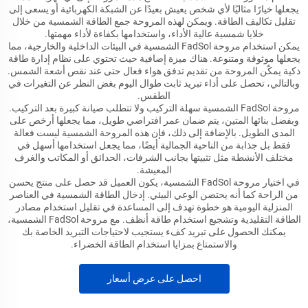
يجعلها خيارًا مثاليًا لأي شخص يعيش بعيدًا عن الشبكة الكهربائية أو يسعى إلى
تقليل تكاليف الطاقة. ويمكن لهذه المروحة جمع الطاقة الشمسية من خلال
خلايا شمسية عالية الأداء، واستخدامها بكفاءة لأداء مهمتها.
يمكن استخدام مروحة FadSol الشمسية في البيئات الداخلية والخارجية، مما
يجعلها موثوقة ومتنوعة. هناك ميزة إضافية حيث تحتوي على نظام إدارة طاقة
ذكية يمكّن المروحة من تقديم تدفق هواء فعال حتى عند نقص أشعة الشمس.
وبالتالي، تحصل على أداء تبريد ثابت طوال اليوم بغض النظر عن التغيرات في
الطقس.
مروحة FadSol الشمسية سهلة التركيب ولا تتطلب صيانة كبيرة بعد التركيب.
وبفضل بنائها المتين، يتم ضمان عمر افتراضي طويل، مما يجعلها أرخص على
المدى الطويل. بالإضافة إلى ذلك، فإن هذه المروحة الشمسية ليست فعالة
فقط بل جذابة من الناحية الجمالية أيضًا، مما يجعل استخدامها أسهل في
مختلف الأنشطة مثل تثبيتها بجانب الشرفات، الحدائق أو المكاتب والغرف
المعيشة.
في اختيار مروحة FadSol الشمسية، يكون العميل قد حصل على منتج يحسن
من الراحة كما أنه يحتضن الوعي البيئي. إدخال الطاقة الشمسية في العناصر
المنزلية اليومية هو خطوة تهدف إلى المساعدة في تقليل استخدام مصادر
الطاقة التقليدية وتشجيع استخدام طاقة أنظف. مع مروحة FadSol الشمسية،
يمكنك الحصول على تبريد كفء يستجيب لاحتياجات التبريد الخاصة بك
والاستمتاع بمزايا استخدام الطاقة الخضراء.
احصل على عرض أسعار