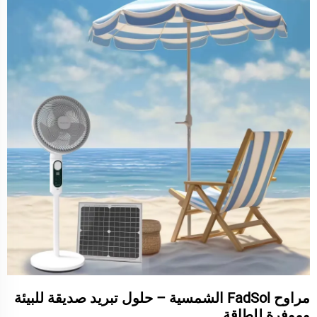
مراوح FadSol الشمسية – حلول تبريد صديقة للبيئة
وموفرة للطاقة