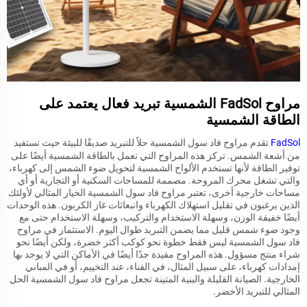
مراوح FadSol الشمسية تبريد فعال يعتمد على
الطاقة الشمسية
FadSol
تقدم مراوح فاد سول الشمسية حلاً للتبريد صديقًا للبيئة حيث تستفيد
من أشعة الشمس. تركز هذه المراوح التي تعمل بالطاقة الشمسية أيضًا على
توفير الطاقة لأنها تستخدم الألواح الشمسية لتحويل ضوء الشمس إلى كهرباء،
والتي تشغل محرك المروحة. مصممة للمساحات السكنية أو التجارية أو أي
مساحات خارجية أخرى، تعتبر مراوح فاد سول الشمسية الخيار المثالي لأولئك
الذين يرغبون في تقليل استهلاك الكهرباء وانبعاثات غاز الكربون. هذه الوحدات
أيضًا خفيفة الوزن، وسهلة الاستخدام والتركيب، وسهلة الاستخدام حتى مع
وجود ضوء شمس قليل مما يضمن التبريد طوال اليوم. الاستثمار في مراوح
فاد سول الشمسية ليس فقط خطوة نحو كوكب أكثر خضرة، ولكن أيضًا نحو
شراء منتج مسؤول. هذه المراوح مفيدة جدًا أيضًا في الأماكن التي لا يوجد بها
إمدادات كهرباء، على سبيل المثال، في الفناء، عند التخييم، أو في المباني
الخارجية. الصيانة القليلة والبنية المتينة تجعل مراوح فاد سول الشمسية الحل
المثالي للتبريد الأخضر.