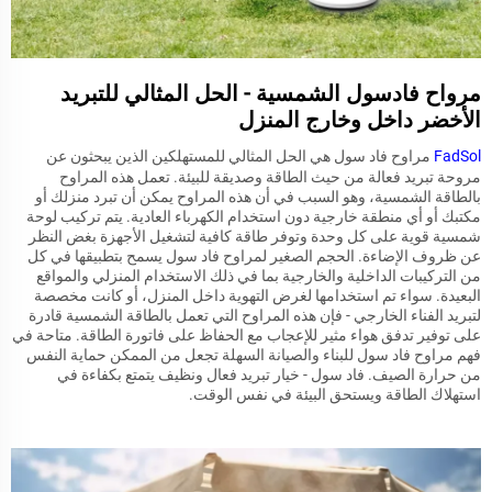
مرواح فادسول الشمسية - الحل المثالي للتبريد
الأخضر داخل وخارج المنزل
FadSol
مراوح فاد سول هي الحل المثالي للمستهلكين الذين يبحثون عن
مروحة تبريد فعالة من حيث الطاقة وصديقة للبيئة. تعمل هذه المراوح
بالطاقة الشمسية، وهو السبب في أن هذه المراوح يمكن أن تبرد منزلك أو
مكتبك أو أي منطقة خارجية دون استخدام الكهرباء العادية. يتم تركيب لوحة
شمسية قوية على كل وحدة وتوفر طاقة كافية لتشغيل الأجهزة بغض النظر
عن ظروف الإضاءة. الحجم الصغير لمراوح فاد سول يسمح بتطبيقها في كل
من التركيبات الداخلية والخارجية بما في ذلك الاستخدام المنزلي والمواقع
البعيدة. سواء تم استخدامها لغرض التهوية داخل المنزل، أو كانت مخصصة
لتبريد الفناء الخارجي - فإن هذه المراوح التي تعمل بالطاقة الشمسية قادرة
على توفير تدفق هواء مثير للإعجاب مع الحفاظ على فاتورة الطاقة. متاحة في
فهم مراوح فاد سول للبناء والصيانة السهلة تجعل من الممكن حماية النفس
من حرارة الصيف. فاد سول - خيار تبريد فعال ونظيف يتمتع بكفاءة في
استهلاك الطاقة ويستحق البيئة في نفس الوقت.