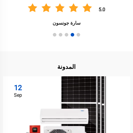
5.0
سارة جونسون
المدونة
12
Sep