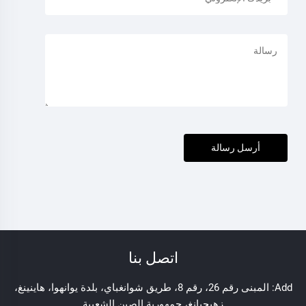
أرسل رسالة
اتصل بنا
Add: المبنى رقم 26، رقم 8، طريق شوانغباي، بلدة يوانهوا، هاينينغ،
زهيجيانغ، جمهورية الصين الشعبية