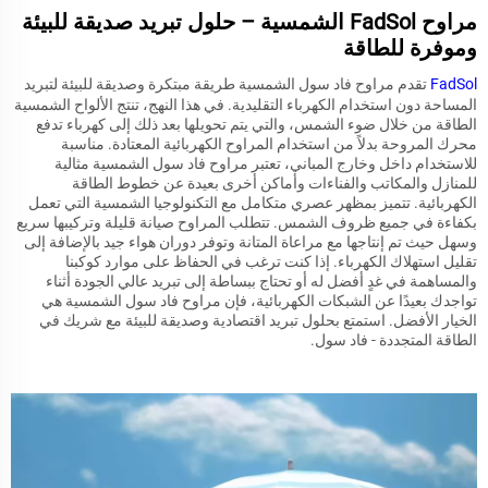
مراوح FadSol الشمسية – حلول تبريد صديقة للبيئة
وموفرة للطاقة
FadSol
تقدم مراوح فاد سول الشمسية طريقة مبتكرة وصديقة للبيئة لتبريد
المساحة دون استخدام الكهرباء التقليدية. في هذا النهج، تنتج الألواح الشمسية
الطاقة من خلال ضوء الشمس، والتي يتم تحويلها بعد ذلك إلى كهرباء تدفع
محرك المروحة بدلاً من استخدام المراوح الكهربائية المعتادة. مناسبة
للاستخدام داخل وخارج المباني، تعتبر مراوح فاد سول الشمسية مثالية
للمنازل والمكاتب والفناءات وأماكن أخرى بعيدة عن خطوط الطاقة
الكهربائية. تتميز بمظهر عصري متكامل مع التكنولوجيا الشمسية التي تعمل
بكفاءة في جميع ظروف الشمس. تتطلب المراوح صيانة قليلة وتركيبها سريع
وسهل حيث تم إنتاجها مع مراعاة المتانة وتوفر دوران هواء جيد بالإضافة إلى
تقليل استهلاك الكهرباء. إذا كنت ترغب في الحفاظ على موارد كوكبنا
والمساهمة في غدٍ أفضل له أو تحتاج ببساطة إلى تبريد عالي الجودة أثناء
تواجدك بعيدًا عن الشبكات الكهربائية، فإن مراوح فاد سول الشمسية هي
الخيار الأفضل. استمتع بحلول تبريد اقتصادية وصديقة للبيئة مع شريك في
الطاقة المتجددة - فاد سول.