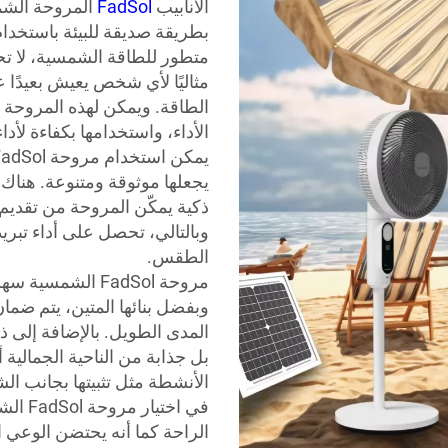
الأنابيب
FadSol
المروحة الشم
بطريقة صديقة للبيئة باستخدا
متطور للطاقة الشمسية، لا تحتا
مثاليًا لأي شخص يعيش بعيدًا 
الطاقة. ويمكن لهذه المروحة 
الأداء، واستخدامها بكفاءة لأداء
يجعلها موثوقة ومتنوعة. هناك
ذكية يمكّن المروحة من تقدي
وبالتالي، تحصل على أداء تبر
الطقس.
مروحة FadSol الش
وبفضل بنائها المتين، يتم ضم
المدى الطويل. بالإضافة إلى 
بل جذابة من الناحية الجمالية
الأنشطة مثل تثبيتها بجانب ال
في اخ
الراحة كما أنه يحتضن الوعي ا