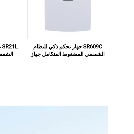
SR609C جهاز تحكم ذكي للنظام
L
الشمسي المضغوط المتكامل جهاز
الشمس
تحكم سخان المياه الشمسي مع الواي
ا
فاي