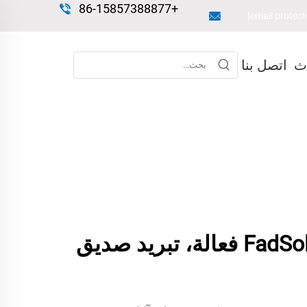
+86-15857388877
اث
اتصل بنا
مروحة شمسية FadSol فعالة، تبريد صديق