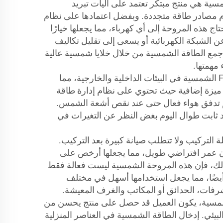
سية هي منتج مبتكر تعتمد على آليات تبريد
م مصادر طاقة متجددة. وبفضل اعتمادها على نظام
ج هذه المروحة إلى أي كهرباء، مما يجعلها خيارًا
عن الشبكة الكهربائية أو يسعى إلى تقليل تكاليف
جمع الطاقة الشمسية من خلال خلايا شمسية عالية
 مهمتها.
يمكن استخدام مروحة FadSol الشمسية في البيئات الداخلية والخارجية، مما
 ميزة إضافية حيث تحتوي على نظام إدارة طاقة
م تدفق هواء فعال حتى عند نقص أشعة الشمس.
يد ثابت طوال اليوم بغض النظر عن التغيرات في
مسية سهلة التركيب ولا تتطلب صيانة كبيرة بعد التركيب.
ان عمر افتراضي طويل، مما يجعلها أرخص على
ذلك، فإن هذه المروحة الشمسية ليست فعالة فقط
 أيضًا، مما يجعل استخدامها أسهل في مختلف
شرفات، الحدائق أو المكاتب والغرف المعيشة.
تيار مروحة FadSol الشمسية، يكون العميل قد حصل على منتج يحسن من
لبيئي. إدخال الطاقة الشمسية في العناصر المنزلية