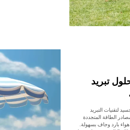
ة – حلول تبريد
لشمسية من FadSol هي تجسيد لتقنيات التبريد
صادر الطاقة المتجددة
هواء بارد وجاف بسهولة.