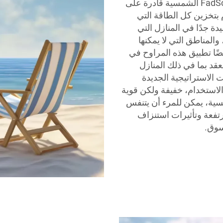
بفضل الألواح الشمسية عالية الكفاءة، فإن مراوح FadSol الشمسية قادرة على
 بتخزين كل الطاقة التي
ة جدًا في المنازل التي
المناطق التي لا يمكنها
أيضًا تطبيق هذه المراوح في
قد بما في ذلك المنازل
ت الاستراتيجية الجديدة
الاستخدام، خفيفة ولكن قوية
م في الخارج. مع مراوح FadSol الشمسية، يمكن للمرء أن يتنفس
لمرتفعة وتأثيرات استنزاف
سوق.