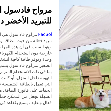
مرواح فادسول ال
للتبريد الأخضر 
FadSol
مراوح فاد سول هي ال
تبريد فعالة من حيث الطاقة وص
وهو السبب في أن هذه المراوح
خارجية دون استخدام الكهرباء
وحدة وتوفر طاقة كافية لتشغ
الصغير لمراوح فاد سول يسمح 
بما في ذلك الاستخدام المنزلي
التهوية داخل المنزل، أو كانت
التي تعمل بالطاقة الشمسية ق
الحفاظ على فاتورة الطاقة. مت
السهلة تجعل من الممكن حماية
فعال ونظيف يتمتع بكفاءة في