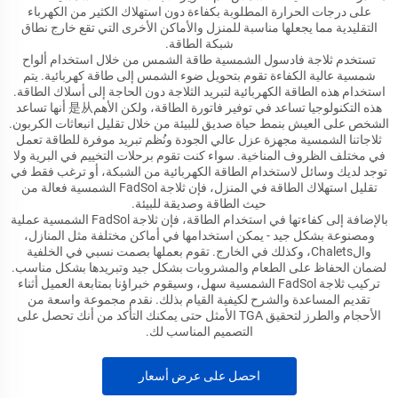
على درجات الحرارة المطلوبة بكفاءة دون استهلاك الكثير من الكهرباء
التقليدية مما يجعلها مناسبة للمنزل والأماكن الأخرى التي تقع خارج نطاق
شبكة الطاقة.
تستخدم ثلاجة فادسول الشمسية طاقة الشمس من خلال استخدام ألواح
شمسية عالية الكفاءة تقوم بتحويل ضوء الشمس إلى طاقة كهربائية. يتم
استخدام هذه الطاقة الكهربائية لتبريد الثلاجة دون الحاجة إلى أسلاك الطاقة.
هذه التكنولوجيا تساعد في توفير فاتورة الطاقة، ولكن الأهم是从 أنها تساعد
الشخص على العيش بنمط حياة صديق للبيئة من خلال تقليل انبعاثات الكربون.
ثلاجاتنا الشمسية مجهزة عزل عالي الجودة ونُظم تبريد موفرة للطاقة تعمل
في مختلف الظروف المناخية. سواء كنت تقوم برحلات التخييم في البرية ولا
توجد لديك وسائل لاستخدام الطاقة الكهربائية من الشبكة، أو ترغب فقط في
تقليل استهلاك الطاقة في المنزل، فإن ثلاجة FadSol الشمسية فعالة من
حيث الطاقة وصديقة للبيئة.
بالإضافة إلى كفاءتها في استخدام الطاقة، فإن ثلاجة FadSol الشمسية عملية
ومصنوعة بشكل جيد - يمكن استخدامها في أماكن مختلفة مثل المنازل،
والChalets، وكذلك في الخارج. تقوم بعملها بصمت نسبي في الخلفية
لضمان الحفاظ على الطعام والمشروبات بشكل جيد وتبريدها بشكل مناسب.
تركيب ثلاجة FadSol الشمسية سهل، وسيقوم خبراؤنا بمتابعة العميل أثناء
تقديم المساعدة والشرح لكيفية القيام بذلك. نقدم مجموعة واسعة من
الأحجام والطرز لتحقيق TGA الأمثل حتى يمكنك التأكد من أنك تحصل على
التصميم المناسب لك.
احصل على عرض أسعار