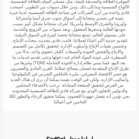
الموفرة للطاقة والصديقة للبيئة، مثل مسخن المياه بالطاقة الشمسية،
الألواح الشمسية وما إلى ذلك. ومن خلال سنوات من التطوير، أصبحت
فادي واحدة من أبرز الشركات في صناعة الطاقة الشمسية. لدينا خبرة
ثمينة في تصدير منتجاتنا إلى أسواق جنوب شرق آسيا وأستراليا
وأوروبا والشرق الأوسط وأمريكا. تُعرف منتجاتنا بشكل كبير بسبب
جودتها العالية وسعرها المعقول. وبعد سنوات من الترويج والخدمة
على مستوى العالم، تتمتع منتجاتنا بحصة كبيرة في السوق الدولية.
لتقديم خدمة أكثر اعتناءً لعملائنا، قامت فادي بتحديث معدات الإنتاج،
وتحسين تقنيات الإنتاج وأسلوب الإدارة. لتحقيق تكامل بين التصميم
والإنتاج والفحص الجودة والمبيعات ككيان عضوي واحد، بدءًا من
السيطرة على جودة المواد الخام عند دخولها وحتى تقديم خدمات ما
بعد البيع، قمنا بتبني نظام إدارة الجودة الشاملة (TQM) وغيرها من
طرق الإنتاج المتقدمة لضمان مصالح عملائنا. القرن الحادي والعشرون
هو عصر الاقتصاد المعرفي، مليء بالتنافس الشرس في التكنولوجيا
وأساليب الإدارة، ولكن في الوقت نفسه يمكننا أن نرى أن هناك العديد
من الفرص لتحقيق المنفعة المتبادلة. نرحب بالأصدقاء المحليين
والدوليين للتعاون الودي مع شركة فادي للطاقة الشمسية المحدودة.
نحن نؤمن أنه بفضل جهودنا القصوى، يمكننا تحقيق الرخاء والتطور لكلا
الجانبين في أعمالنا.