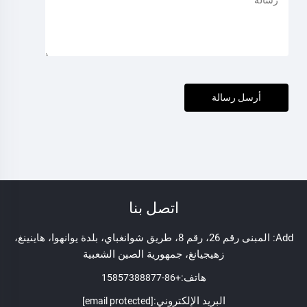
أرسل رسالة
اتصل بنا
Add: المبنى رقم 26، رقم 8، طريق شوانغباي، بلدة يوانهوا، هاينينغ،
زهيجيانغ، جمهورية الصين الشعبية
هاتف:
+86-15857388877
البريد الإلكتروني:
[email protected]