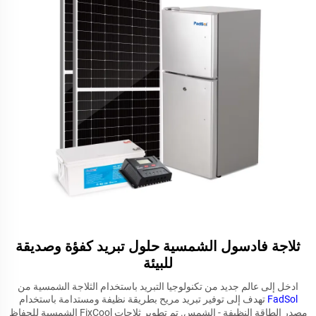
ثلاجة فادسول الشمسية حلول تبريد كفؤة وصديقة
للبيئة
ادخل إلى عالم جديد من تكنولوجيا التبريد باستخدام الثلاجة الشمسية من
FadSol
تهدف إلى توفير تبريد مريح بطريقة نظيفة ومستدامة باستخدام
مصدر الطاقة النظيفة - الشمس. تم تطوير ثلاجات FixCool الشمسية للحفاظ