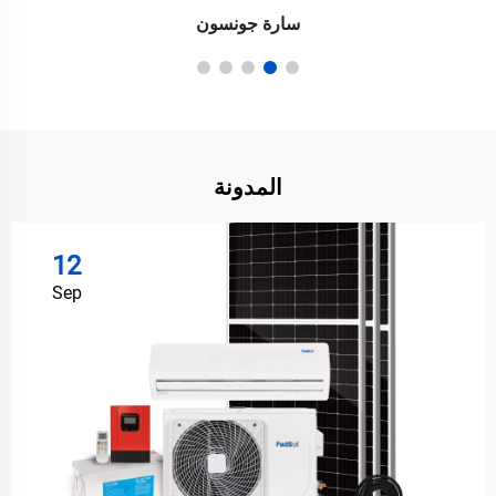
سارة جونسون
المدونة
12
Sep