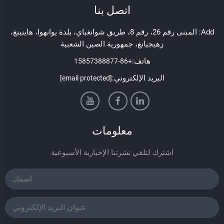
اتصل بنا
Add: المبنى رقم 26، رقم 8، طريق شوانغباي، بلدة يوانهوا، هاينينغ،
زهيجيانغ، جمهورية الصين الشعبية
هاتف:
+86-15857388877
البريد الإلكتروني:
[email protected]
معلومات
اشترك لتلقي نشرتنا الإخبارية الأسبوعية