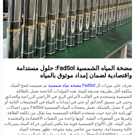
مضخة المياه الشمسية FadSol: حلول مستدامة
واقتصادية لضمان إمداد موثوق بالمياه
تعرف على ميزات ال
FadSol
مضخة مياه شمسية
تم تصميمه لضخ المياه
بتكلفة أقل بطريقة صديقة للبيئة. هذه المولدات الناجحة تعمل بالطاقة
الشمسية وتستخدم في الغالب لأغراض الري في الأراضي الزراعية والحدائق
وحتى في تنسيق الحدائق أو حتى في إمدادات المياه في المجتمعات النائية أو
التي لا تتصل بالشبكة. تعمل مضخات المياه الشمسية FadSol بدون اتصالات
كهربائية خارجية حيث تستخدم الطاقة الشمسية مما يقلل من تكلفة الطاقة
وغيرها من الصعوبات البيئية. كونها واحدة من التقنيات الاقتصادية والمعتمدة
على البيئة، فإن الألواح الشمسية قوية بما يكفي لتمكين حركة المياه بسرعات
عالية ومستدامة. محمية من عناصر بيئية متنوعة، تظهر مضخة المياه
الشمسية FadSol أداءً فعالاً وتساعد في إدارة موارد المياه المستدامة.