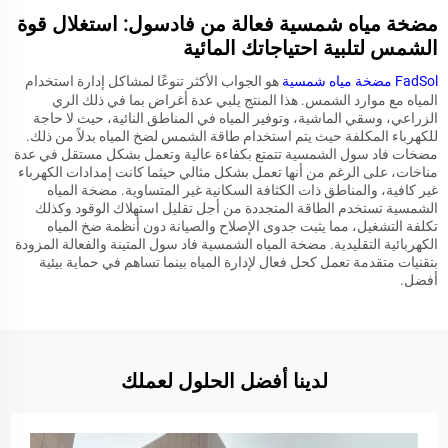
مضخة مياه شمسية فعالة من فادسول: استغلال قوة
الشمس لتلبية احتياجاتك المائية
FadSol
مضخة مياه شمسية
هو الجواب الأكثر تنوعًا لمشاكل إدارة استخدام
المياه مع موارد الشمس. هذا المنتج يلبي عدة أغراض بما في ذلك الري
الزراعي، وسقي الماشية، وتوفير المياه في المناطق النائية، حيث لا حاجة
للكهرباء المكلفة حيث يتم استخدام طاقة الشمس لضخ المياه بدلاً من ذلك.
مضخات فاد سول الشمسية تتمتع بكفاءة عالية وتعمل بشكل مستقل في عدة
مناخات، على الرغم من أنها تعمل بشكل مثالي حيثما كانت إمدادات الكهرباء
غير كافية، والمناطق ذات الكثافة السكانية غير المتساوية. مضخة المياه
الشمسية تستخدم الطاقة المتجددة من أجل تقليل استهلاك الوقود وكذلك
تكلفة التشغيل، مما يثبت جدوى الإصلاح والصيانة دون أنظمة ضخ المياه
الكهربائية التقليدية. مضخة المياه الشمسية فاد سول المتينة والفعالة المزودة
بتقنيات متقدمة تعمل كحل فعال لإدارة المياه بينما تساهم في حماية بيئية
أفضل.
لدينا أفضل الحلول لعملك