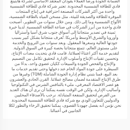
الضمانة الجودة ورضا العملاء يقودان المعتقد الأساسي لشركة هاينينغ
فادي للطاقة الشمسية المحدودة. تعتبر شركة فادي للطاقة الشمسية
واحدة من أكثر الشركات المصنعة احترافية في إنتاج المنتجات
الموفرة للطاقة والصديقة للبيئة، مثل مسخن المياه بالطاقة الشمسية،
الألواح الشمسية وما إلى ذلك. ومن خلال سنوات من التطوير، أصبحت
فادي واحدة من أبرز الشركات في صناعة الطاقة الشمسية. لدينا خبرة
ثمينة في تصدير منتجاتنا إلى أسواق جنوب شرق آسيا وأستراليا
وأوروبا والشرق الأوسط وأمريكا. تُعرف منتجاتنا بشكل كبير بسبب
جودتها العالية وسعرها المعقول. وبعد سنوات من الترويج والخدمة
على مستوى العالم، تتمتع منتجاتنا بحصة كبيرة في السوق الدولية.
لتقديم خدمة أكثر اعتناءً لعملائنا، قامت فادي بتحديث معدات الإنتاج،
وتحسين تقنيات الإنتاج وأسلوب الإدارة. لتحقيق تكامل بين التصميم
والإنتاج والفحص الجودة والمبيعات ككيان عضوي واحد، بدءًا من
السيطرة على جودة المواد الخام عند دخولها وحتى تقديم خدمات ما
بعد البيع، قمنا بتبني نظام إدارة الجودة الشاملة (TQM) وغيرها من
طرق الإنتاج المتقدمة لضمان مصالح عملائنا. القرن الحادي والعشرون
هو عصر الاقتصاد المعرفي، مليء بالتنافس الشرس في التكنولوجيا
وأساليب الإدارة، ولكن في الوقت نفسه يمكننا أن نرى أن هناك العديد
من الفرص لتحقيق المنفعة المتبادلة. نرحب بالأصدقاء المحليين
والدوليين للتعاون الودي مع شركة فادي للطاقة الشمسية المحدودة.
نحن نؤمن أنه بفضل جهودنا القصوى، يمكننا تحقيق الرخاء والتطور لكلا
الجانبين في أعمالنا.