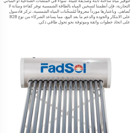
لتوفير مياه ساخنة ثابتة وصديقة للبيئة. سواء في المنشآت الصناعية أو المباني
التجارية، فإن أنظمتنا لتسخين المياه بالطاقة الشمسية توفر كفاءة ومتانة لا
تُضاهى. وباعتبارها مورداً معروفاً لمُسخّنات المياه الشمسية، تركز فادسول
على الابتكار والجودة والدعم ما بعد البيع، مما يساعد الشركاء من نوع B2B
على اتخاذ خطوات واثقة وموثوقة نحو تحول طاقي ذكي.