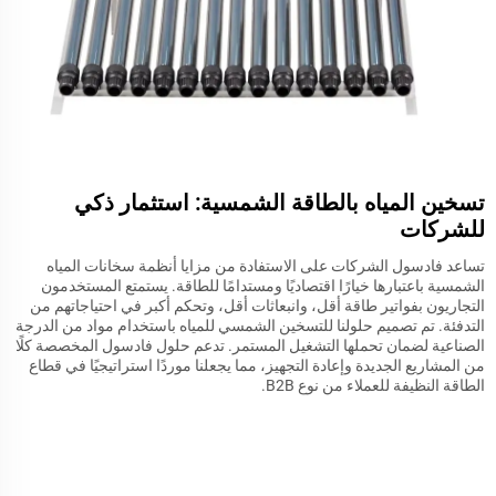
تسخين المياه بالطاقة الشمسية: استثمار ذكي
للشركات
تساعد فادسول الشركات على الاستفادة من مزايا أنظمة سخانات المياه
الشمسية باعتبارها خيارًا اقتصاديًا ومستدامًا للطاقة. يستمتع المستخدمون
التجاريون بفواتير طاقة أقل، وانبعاثات أقل، وتحكم أكبر في احتياجاتهم من
التدفئة. تم تصميم حلولنا للتسخين الشمسي للمياه باستخدام مواد من الدرجة
الصناعية لضمان تحملها التشغيل المستمر. تدعم حلول فادسول المخصصة كلًا
من المشاريع الجديدة وإعادة التجهيز، مما يجعلنا موردًا استراتيجيًا في قطاع
الطاقة النظيفة للعملاء من نوع B2B.