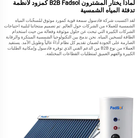
لماذا يختار المشترون B2B Fadsol كمزود لأنظمة
تدفئة المياه الشمسية
لقد اكتسبت شركة فادسول سمعة قوية كمورد موثوق لمُسخّنات المياه
الشمسية للعملاء من الشركات حول العالم. تم تصميم منتجاتنا لتلبية احتياجات
الشركات الكبيرة التي تبحث عن حلول موثوقة وفعالة من حيث استخدام
الطاقة لتسخين المياه. نحن ندمج بين التكنولوجيا الشمسية المبتكرة والرقابة
الصارمة على الجودة لضمان تقديم كل نظام أداءً عالياً وطويل الأمد. يستفيد
العملاء من نوع B2B من الدعم الفني الذي توفره فادسول وإمكانية الطلبات
الكبيرة والفهم العميق لمتطلبات القطاعات المختلفة.