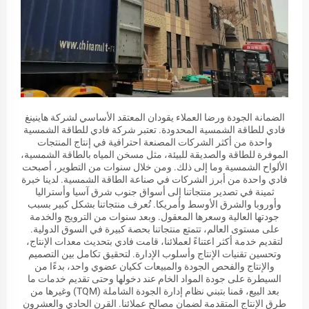
الضمانة الجودة ورضا العملاء يقودان المعتقد الأساسي لشركة هاينينغ
فادي للطاقة الشمسية المحدودة. تعتبر شركة فادي للطاقة الشمسية
واحدة من أكثر الشركات المصنعة احترافية في إنتاج المنتجات
الموفرة للطاقة والصديقة للبيئة، مثل مسخن المياه بالطاقة الشمسية،
الألواح الشمسية وما إلى ذلك. ومن خلال سنوات من التطوير، أصبحت
فادي واحدة من أبرز الشركات في صناعة الطاقة الشمسية. لدينا خبرة
ثمينة في تصدير منتجاتنا إلى أسواق جنوب شرق آسيا وأستراليا
وأوروبا والشرق الأوسط وأمريكا. تُعرف منتجاتنا بشكل كبير بسبب
جودتها العالية وسعرها المعقول. وبعد سنوات من الترويج والخدمة
على مستوى العالم، تتمتع منتجاتنا بحصة كبيرة في السوق الدولية.
لتقديم خدمة أكثر اعتناءً لعملائنا، قامت فادي بتحديث معدات الإنتاج،
وتحسين تقنيات الإنتاج وأسلوب الإدارة. لتحقيق تكامل بين التصميم
والإنتاج والفحص الجودة والمبيعات ككيان عضوي واحد، بدءًا من
السيطرة على جودة المواد الخام عند دخولها وحتى تقديم خدمات ما
بعد البيع، قمنا بتبني نظام إدارة الجودة الشاملة (TQM) وغيرها من
طرق الإنتاج المتقدمة لضمان مصالح عملائنا. القرن الحادي والعشرون