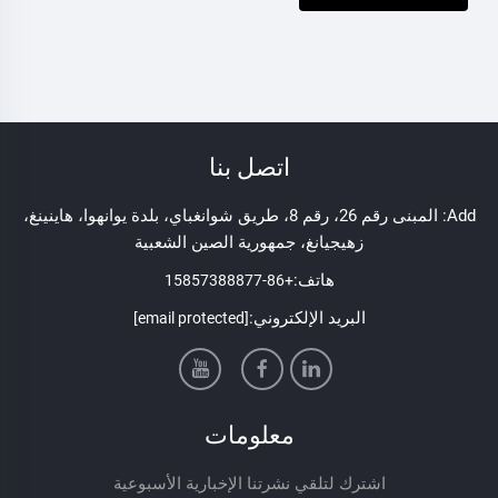
اتصل بنا
Add: المبنى رقم 26، رقم 8، طريق شوانغباي، بلدة يوانهوا، هاينينغ،
زهيجيانغ، جمهورية الصين الشعبية
هاتف:
+86-15857388877
البريد الإلكتروني:
[email protected]
معلومات
اشترك لتلقي نشرتنا الإخبارية الأسبوعية