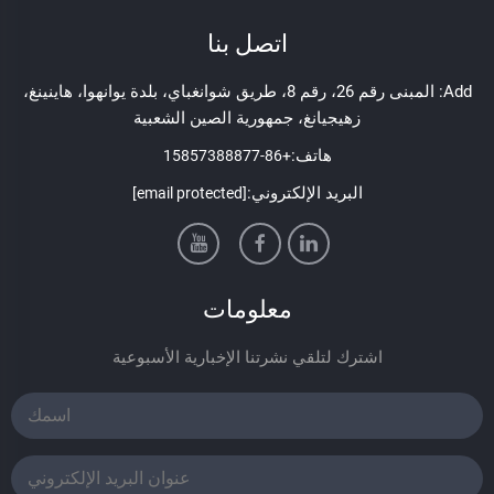
اتصل بنا
Add: المبنى رقم 26، رقم 8، طريق شوانغباي، بلدة يوانهوا، هاينينغ،
زهيجيانغ، جمهورية الصين الشعبية
هاتف:
+86-15857388877
البريد الإلكتروني:
[email protected]
معلومات
اشترك لتلقي نشرتنا الإخبارية الأسبوعية