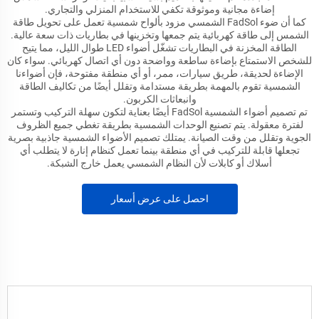
إضاءة مجانية وموثوقة تكفي للاستخدام المنزلي والتجاري.
كما أن ضوء FadSol الشمسي مزود بألواح شمسية تعمل على تحويل طاقة
الشمس إلى طاقة كهربائية يتم جمعها وتخزينها في بطاريات ذات سعة عالية.
الطاقة المخزنة في البطاريات تشغّل أضواء LED طوال الليل، مما يتيح
للشخص الاستمتاع بإضاءة ساطعة وواضحة دون أي اتصال كهربائي. سواء كان
الإضاءة لحديقة، طريق سيارات، ممر، أو أي منطقة مفتوحة، فإن أضواءنا
الشمسية تقوم بالمهمة بطريقة مستدامة وتقلل أيضًا من تكاليف الطاقة
وانبعاثات الكربون.
تم تصميم أضواء الشمسية FadSol أيضًا بعناية لتكون سهلة التركيب وتستمر
لفترة معقولة. يتم تصنيع الوحدات الشمسية بطريقة تغطي جميع الظروف
الجوية وتقلل من وقت الصيانة. يمتلك تصميم الأضواء الشمسية جاذبية بصرية
تجعلها قابلة للتركيب في أي منطقة بينما تعمل كنظام إنارة لا يتطلب أي
أسلاك أو كابلات لأن النظام الشمسي يعمل خارج الشبكة.
احصل على عرض أسعار