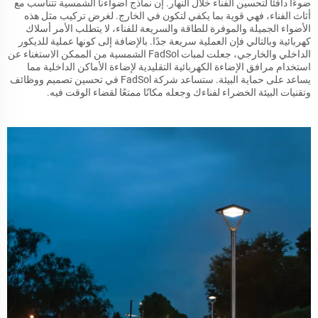
ضوءًا دافئًا لتحسين الفناء خلال النهار. إن نماذج أضواءنا الشمسية تتناسب مع
أثاث الفناء، فهي قوية بما يكفي لتكون في الخارج. لغرض تركيب مثل هذه
الأضواء الجميلة والموفرة للطاقة والسريعة للفناء، لا يتطلب الأمر أسلاك
كهربائية وبالتالي فإن العملية سريعة جدًا. بالإضافة إلى كونها عملية للديكور
الداخلي والخارجي، جعلت لمبات FadSol الشمسية من الممكن الاستغناء عن
استخدام مرافق الإضاءة الكهربائية التقليدية لإضاءة الأماكن الداخلية مما
يساعد على حماية البيئة. ستساعد شركة FadSol في تحسين تصميم ووظائف
وتقنيات البيئة الخضراء لفناءك وجعله مكانًا ممتعًا لقضاء الوقت فيه.