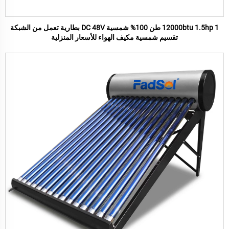
12000btu 1.5hp 1 طن 100% شمسية DC 48V بطارية تعمل من الشبكة
تقسيم شمسية مكيف الهواء للأسعار المنزلية