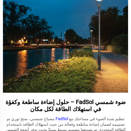
ضوء شمسي FadSol – حلول إضاءة ساطعة وكفؤة
في استهلاك الطاقة لكل مكان
تنظيم شدة الضوء في مساحتك مع
FadSol
مصباح شمسي، منتج ثوري تم
تصميمه لضمان إضاءة ساطعة وفعالة من حيث استهلاك الطاقة باستخدام
الطاقة المتجددة. تم تصنيعها بتصميم بسيط نسبيًا بحيث توفر أشعة الشمس