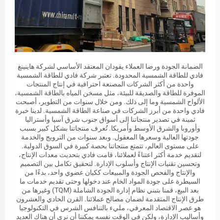
الضمانة الجودة ورضا العملاء يقودان المعتقد الأساسي لشركة هاينينغ
فادي للطاقة الشمسية المحدودة. تعتبر شركة فادي للطاقة الشمسية
واحدة من أكثر الشركات المصنعة احترافية في إنتاج المنتجات
الموفرة للطاقة والصديقة للبيئة، مثل مسخن المياه بالطاقة الشمسية،
الألواح الشمسية وما إلى ذلك. ومن خلال سنوات من التطوير، أصبحت
فادي واحدة من أبرز الشركات في صناعة الطاقة الشمسية. لدينا خبرة
ثمينة في تصدير منتجاتنا إلى أسواق جنوب شرق آسيا وأستراليا
وأوروبا والشرق الأوسط وأمريكا. تُعرف منتجاتنا بشكل كبير بسبب
جودتها العالية وسعرها المعقول. وبعد سنوات من الترويج والخدمة
على مستوى العالم، تتمتع منتجاتنا بحصة كبيرة في السوق الدولية.
لتقديم خدمة أكثر اعتناءً لعملائنا، قامت فادي بتحديث معدات الإنتاج،
وتحسين تقنيات الإنتاج وأسلوب الإدارة. لتحقيق تكامل بين التصميم
والإنتاج والفحص الجودة والمبيعات ككيان عضوي واحد، بدءًا من
السيطرة على جودة المواد الخام عند دخولها وحتى تقديم خدمات ما
بعد البيع، قمنا بتبني نظام إدارة الجودة الشاملة (TQM) وغيرها من
طرق الإنتاج المتقدمة لضمان مصالح عملائنا. القرن الحادي والعشرون
هو عصر الاقتصاد المعرفي، مليء بالتنافس الشرس في التكنولوجيا
وأساليب الإدارة، ولكن في الوقت نفسه يمكننا أن نرى أن هناك العديد