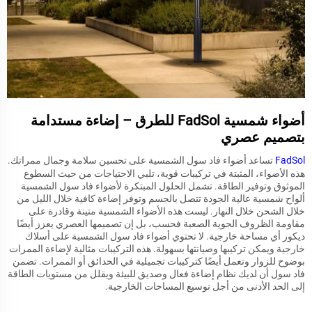
أضواء شمسية FadSol للطرق – إضاءة مستدامة
بتصميم عصري
FadSol
تساعد أضواء فاد سول الشمسية على تحسين سلامة وجمال ممراتك.
هذه الأضواء، المثبتة في تركيبات قوية، تلبي الاحتياجات من حيث السطوع
الموثوق وتوفير الطاقة. تشمل الحلول المبتكرة لأضواء فاد سول الشمسية
ألواح شمسية عالية الجودة تتصل بالجسم وتوفر إضاءة كافية خلال الليل من
خلال الشحن خلال النهار. ليست هذه الأضواء الشمسية متينة وقادرة على
مقاومة الظروف الجوية الصعبة فحسب، بل إن تصميمها العصري يعزز أيضًا
ديكور أي مساحة خارجية. لا تحتوي أضواء فاد سول الشمسية على أسلاك
خارجية ويمكن تركيبها وصيانتها بسهولة. هذه التركيبات مثالية لإضاءة الممرات
بوضوح للزوار وتعمل أيضًا كتركيبات تجميلية في الحدائق أو الممرات. تضمن
فاد سول أن لديك نظام إضاءة فعال وصديق للبيئة ويقلل من مستويات الطاقة
إلى الحد الأدنى من أجل توسيع المساحات الخارجية.