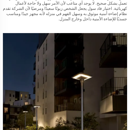
تعمل بشكل صحيح. لا يوجد أي متاعب لأن الأمر سهل ولا حاجة لأعمال
كهربائية. اختيار فاد سول يجعل الشخص زبونًا سعيدًا ومرضيًا لأن الشركة تقدم
نظام إضاءة أمنية موثوق به وسهل الفهم في منزله لأنه مجهز جيدًا ومناسب
جسديًا للإضاءة الأمنية داخل وخارج المنزل.