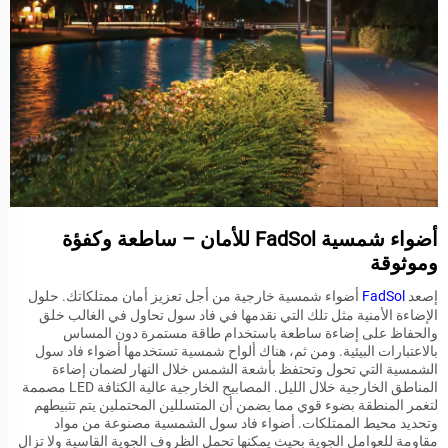
أضواء شمسية FadSol للأمان – ساطعة وكفؤة
وموثوقة
إصعد
FadSol
أضواء شمسية خارجية من أجل تعزيز أمان ممتلكاتك. حلول
الإضاءة الأمنية مثل تلك التي نقدمها في فاد سول تحاول في الغالب خلق
والحفاظ على إضاءة ساطعة باستخدام طاقة مستمرة دون المساس
بالاعتبارات البيئية. ومن ثم، هناك ألواح شمسية تستخدمها أضواء فاد سول
الشمسية التي تحول وتحتفظ بأشعة الشمس خلال النهار لضمان إضاءة
المناطق الخارجية خلال الليل. المصابيح الخارجية عالية الكثافة LED مصممة
لتغمر المنطقة بضوء قوي مما يضمن أن المتسللين المحتملين يتم تثبيطهم
وتحديد محيط الممتلكات. أضواء فاد سول الشمسية مصنوعة من مواد
مقاومة للعوامل الجوية بحيث يمكنها تحمل الظروف الجوية القاسية ولا تزال