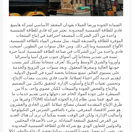
الضمانة الجودة ورضا العملاء يقودان المعتقد الأساسي لشركة هاينينغ
فادي للطاقة الشمسية المحدودة. تعتبر شركة فادي للطاقة الشمسية
واحدة من أكثر الشركات المصنعة احترافية في إنتاج المنتجات
الموفرة للطاقة والصديقة للبيئة، مثل مسخن المياه بالطاقة الشمسية،
الألواح الشمسية وما إلى ذلك. ومن خلال سنوات من التطوير، أصبحت
فادي واحدة من أبرز الشركات في صناعة الطاقة الشمسية. لدينا خبرة
ثمينة في تصدير منتجاتنا إلى أسواق جنوب شرق آسيا وأستراليا
وأوروبا والشرق الأوسط وأمريكا. تُعرف منتجاتنا بشكل كبير بسبب
جودتها العالية وسعرها المعقول. وبعد سنوات من الترويج والخدمة
على مستوى العالم، تتمتع منتجاتنا بحصة كبيرة في السوق الدولية.
لتقديم خدمة أكثر اعتناءً لعملائنا، قامت فادي بتحديث معدات الإنتاج،
وتحسين تقنيات الإنتاج وأسلوب الإدارة. لتحقيق تكامل بين التصميم
والإنتاج والفحص الجودة والمبيعات ككيان عضوي واحد، بدءًا من
السيطرة على جودة المواد الخام عند دخولها وحتى تقديم خدمات ما
بعد البيع، قمنا بتبني نظام إدارة الجودة الشاملة (TQM) وغيرها من
طرق الإنتاج المتقدمة لضمان مصالح عملائنا. القرن الحادي والعشرون
هو عصر الاقتصاد المعرفي، مليء بالتنافس الشرس في التكنولوجيا
وأساليب الإدارة، ولكن في الوقت نفسه يمكننا أن نرى أن هناك العديد
من الفرص لتحقيق المنفعة المتبادلة. نرحب بالأصدقاء المحليين
والدوليين للتعاون الودي مع شركة فادي للطاقة الشمسية المحدودة.
نحن نؤمن أنه بفضل جهودنا القصوى، يمكننا تحقيق الرخاء والتطور لكلا