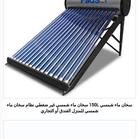
سخان ماء شمسي 150L سخان ماء شمسي غير ضغطي نظام سخان ماء
شمسي للمنزل الفندق أو التجاري