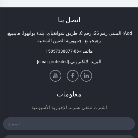
اتصل بنا
Add: المبنى رقم 26، رقم 8، طريق شوانغباي، بلدة يوانهوا، هاينينغ،
زهيجيانغ، جمهورية الصين الشعبية
هاتف:
+86-15857388877
البريد الإلكتروني:
[email protected]
معلومات
اشترك لتلقي نشرتنا الإخبارية الأسبوعية