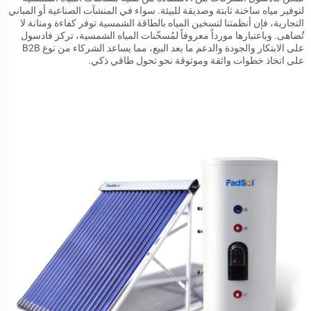
لتوفير مياه ساخنة ثابتة وصديقة للبيئة. سواء في المنشآت الصناعية أو المباني
التجارية، فإن أنظمتنا لتسخين المياه بالطاقة الشمسية توفر كفاءة ومتانة لا
تُضاهى. وباعتبارها مورداً معروفاً لمُسخّنات المياه الشمسية، تركز فادسول
على الابتكار والجودة والدعم ما بعد البيع، مما يساعد الشركاء من نوع B2B
على اتخاذ خطوات واثقة وموثوقة نحو تحول طاقي ذكي.