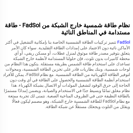
نظام طاقة شمسية خارج الشبكة من FadSol - طاقة
مستدامة في المناطق النائية
FadSol
تتميز تركيبات الطاقة الشمسية الخاصة بنا بإمكانية التشغيل في أكثر
الأماكن نائية دون الاعتماد على إمدادات الطاقة التقليدية. سواء كان الأمر
يتعلق بتوفير مصدر طاقة موثوق لمنزل عطلات، أو مسكن ريفي، أو أي
محطة كاميرات بدون تلوث، فإن حلولنا المستدامة لأنظمة خارج الشبكة
تساعدك على استخدام طاقة الشمس بطريقة مستقلة. يتكون هذا النظام من
لوحات شمسية، وبنك بطاريات قادر على تخزين الطاقة الشمسية، ومحولات
لتوفير الطاقة الكهربائية من الطاقة الشمسية. مع نظام FadSol، يمكن للأفراد
استخدام أنظمة الطاقة الشمسية والحصول على الطاقة في أي وقت دون
الحاجة إلى حرق الوقود لتشغيل المولدات أو الاتصال بشبكة الكهرباء. هذا
نظام مغلق تمامًا وبسيط جدًا في الاستخدام والصيانة، ويضمن إمدادًا مستمرًا
بالطاقة النظيفة حتى في الظروف المناخية الصعبة. نتمنى لك تجربة ممتعة
مع نظام FadSol للطاقة الشمسية خارج الشبكة، وهو مصمم ليكون فعالًا
ويقلل من التلوث ويجعلك مستقلًا عن شبكة الطاقة.