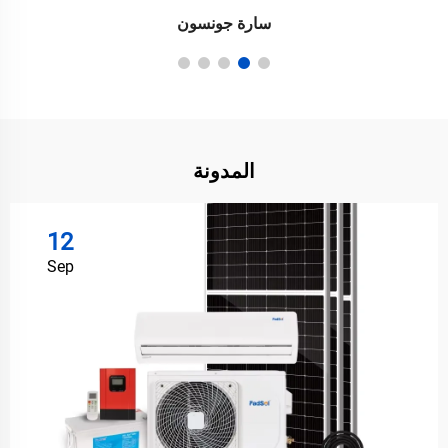
سارة جونسون
المدونة
12
Sep