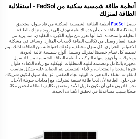
أنظمة طاقة شمسية سكنية من FadSol - استقلالية
الطاقة لمنزلك
بفضل
FadSol
أنظمة الطاقة الشمسية السكنية من فاد سول، ستحقق
استقلالية الطاقة حيث أن هذه الأنظمة تهدف إلى تزويد منزلك بالطاقة
النظيفة والمتجددة. كما أنها تعزز من توليد الكهرباء التقليدي، مما يزيد من
قيمة العقار ويقلل من تكاليف الطاقة لأصحاب المنازل ويساعد في مشكلة
الاحتباس الحراري. كل منزل مختلف، وكذلك احتياجاته من الطاقة؛ لذلك، يتم
تصميم كل نظام خصيصًا لمنزلك ويشمل ألواح شمسية عالية الجودة،
ومحولات، وأجهزة سهلة التركيب. أنظمة الطاقة الشمسية من فاد سول
مجهزة بالكامل ومصممة لتلبية المتطلبات الهيكلية مع زيادة الكفاءة طوال
فترة استخدام المنتجات، والأداء التشغيلي يتم الحفاظ عليه بشكل مناسب
لمقاومة مختلف التدهورات البيئية تجاه الطقس. ثق بفاد سول لتكون شريكك
في حلول الطاقة لأن لدينا طاقة نظيفة لمنزلك، مع إمدادات طويلة الأجل.
نحن قادرون على أن نكون طويل الأمد ونخفض تكاليف الطاقة لنحقق مكانًا
صحيًا بسبب مساعدتنا في تحقيق الأهداف الجيدة.