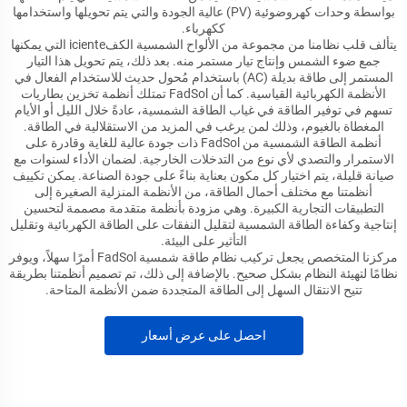
بواسطة وحدات كهروضوئية (PV) عالية الجودة والتي يتم تحويلها واستخدامها
ككهرباء.
يتألف قلب نظامنا من مجموعة من الألواح الشمسية الكفiciente التي يمكنها
جمع ضوء الشمس وإنتاج تيار مستمر منه. بعد ذلك، يتم تحويل هذا التيار
المستمر إلى طاقة بديلة (AC) باستخدام مُحول حديث للاستخدام الفعال في
الأنظمة الكهربائية القياسية. كما أن FadSol تمتلك أنظمة تخزين بطاريات
تسهم في توفير الطاقة في غياب الطاقة الشمسية، عادةً خلال الليل أو الأيام
المغطاة بالغيوم، وذلك لمن يرغب في المزيد من الاستقلالية في الطاقة.
أنظمة الطاقة الشمسية من FadSol ذات جودة عالية للغاية وقادرة على
الاستمرار والتصدي لأي نوع من التدخلات الخارجية. لضمان الأداء لسنوات مع
صيانة قليلة، يتم اختيار كل مكون بعناية بناءً على جودة الصناعة. يمكن تكييف
أنظمتنا مع مختلف أحمال الطاقة، من الأنظمة المنزلية الصغيرة إلى
التطبيقات التجارية الكبيرة. وهي مزودة بأنظمة متقدمة مصممة لتحسين
إنتاجية وكفاءة الطاقة الشمسية لتقليل النفقات على الطاقة الكهربائية وتقليل
التأثير على البيئة.
مركزنا المتخصص يجعل تركيب نظام طاقة شمسية FadSol أمرًا سهلاً، ويوفر
نظامًا لتهيئة النظام بشكل صحيح. بالإضافة إلى ذلك، تم تصميم أنظمتنا بطريقة
تتيح الانتقال السهل إلى الطاقة المتجددة ضمن الأنظمة المتاحة.
احصل على عرض أسعار