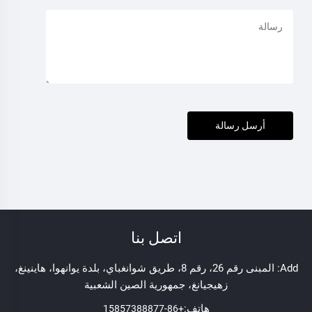
أرسل رسالة
اتصل بنا
Add: المبنى رقم 26، رقم 8، طريق شوانغباي، بلدة يوانهوا، هاينينغ،
زهيجيانغ، جمهورية الصين الشعبية
هاتف:
+86-15857388877