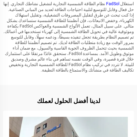
استغلال
FadSol
نظام الطاقة الشمسية التجارية لتشغيل نشاطك التجاري. إنها
حل فعال وقابل للتوسيع لتلبية احتياجات الطاقة لعديد من المباني الصناعية.
إذا كنت تبحث عن طرق لتقليل المصروفات التشغيلية، وتقليل استهلاك
الكهرباء، وخفض الانبعاثات، فإن أنظمتنا للطاقة الشمسية ستساعدك بشكل
مثالي. على سبيل المثال، تعمل الألواح الشمسية والعواكس FadSol بكفاءة
وموثوقية عالية في تحويل الطاقة الشمسية إلى كهرباء تستخدمها في أعمالك.
تم تصميم النظام بطريقة تجعل تنفيذه بسيطًا، ودعمه سهلًا، وقابل للتوسع
بمرور الوقت مع زيادة متطلبات الطاقة لديك. تم تصميم أنظمتنا للطاقة
الشمسية بحيث تتحمل الظروف الجوية القاسية والسيول، مع ضمان أداء
موثوق وطويل الأمد. بمساعدة FadSol، ستحقق عائدًا مرتفعًا على استثمارك
خلال فترة قصيرة، وفي الوقت نفسه تساهم في بناء عالم مشرق وصديق
للبيئة. لا تتردد في تركيب نظام FadSol للطاقة الشمسية التجارية وتخفيض
تكاليف الطاقة في منشأتك والاستمتاع بالطاقة النظيفة.
لدينا أفضل الحلول لعملك