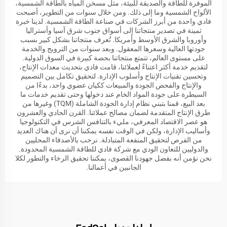
الموفرة للطاقة والصديقة للبيئة، مثل مسخن المياه بالطاقة الشمسية،
الألواح الشمسية وما إلى ذلك. ومن خلال سنوات من التطوير، أصبحت
فادي واحدة من أبرز الشركات في صناعة الطاقة الشمسية. لدينا خبرة
ثمينة في تصدير منتجاتنا إلى أسواق جنوب شرق آسيا وأستراليا
وأوروبا والشرق الأوسط وأمريكا. تُعرف منتجاتنا بشكل كبير بسبب
جودتها العالية وسعرها المعقول. وبعد سنوات من الترويج والخدمة
على مستوى العالم، تتمتع منتجاتنا بحصة كبيرة في السوق الدولية.
لتقديم خدمة أكثر اعتناءً لعملائنا، قامت فادي بتحديث معدات الإنتاج،
وتحسين تقنيات الإنتاج وأسلوب الإدارة. لتحقيق تكامل بين التصميم
والإنتاج والفحص الجودة والمبيعات ككيان عضوي واحد، بدءًا من
السيطرة على جودة المواد الخام عند دخولها وحتى تقديم خدمات ما
بعد البيع، قمنا بتبني نظام إدارة الجودة الشاملة (TQM) وغيرها من
طرق الإنتاج المتقدمة لضمان مصالح عملائنا. القرن الحادي والعشرون
هو عصر الاقتصاد المعرفي، مليء بالتنافس الشرس في التكنولوجيا
وأساليب الإدارة، ولكن في الوقت نفسه يمكننا أن نرى أن هناك العديد
من الفرص لتحقيق المنفعة المتبادلة. نرحب بالأصدقاء المحليين
والدوليين للتعاون الودي مع شركة فادي للطاقة الشمسية المحدودة.
نحن نؤمن أنه بفضل جهودنا القصوى، يمكننا تحقيق الرخاء والتطور لكلا
الجانبين في أعمالنا.