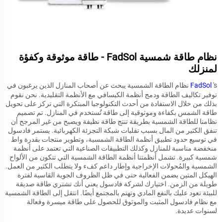
نظام طاقة شمسية FadSol - طاقة موثوقة وكفؤة
لمنزلك
FadSol
's نظام الطاقة الشمسية يبحث عن أصحاب المنازل الذين يرغبون في
توفير تكاليف الطاقة ودمج أنظمة الكيسافي مع الأنظمة التقليدية. نحن نقوم
بذلك من خلال الاستفادة من أحدث التكنولوجيا المبتكرة التي تركز على تحويل
طاقة الشمس بكفاءة وموثوقية إلى طاقة تُستخدم في المنازل. تم تصميم
نظامنا للطاقة الشمسية بطريقة تنتج طاقة نظيفة ويصبح من غير المرجح أن
تنفق الكثير من المال بسبب تقلبات شبكة التجزئة الكهربائية. يستمر فادسول
في توسيع حدود تطبيق أنظمة الطاقة الشمسية، وتطوير منتجات بقدرة واط
منخفضة مناسبة للمنازل وكذلك التطبيقات الصناعية التي تعتمد على أنظمة
شمسية كبيرة. تشمل أنظمتنا أنظمة الطاقة الشمسية التي تتكون من الألواح
الشمسية والمُحولات الإخراجية وإطار داعم كفء ولا يتطلب الكثير من العمل.
الهيكل المتين يضمن الفعالية حتى في ظل الظروف الجوية القاسية لفترة
طويلة من الزمن. اختيارك لشركة فادسول يعني أنك تشتري طاقة صديقة
للبيئة تعود عليك بالنفع المادي وتهتم بالمجتمع أيضًا. انتقل إلى الطاقة الشمسية
مع نظام فادسول المثبت والموثوق للحصول على طاقة ميسرة وفعالة
لسنوات عديدة.