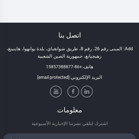
اتصل بنا
Add: المبنى رقم 26، رقم 8، طريق شوانغباي، بلدة يوانهوا، هاينينغ،
زهيجيانغ، جمهورية الصين الشعبية
هاتف:
+86-15857388877
البريد الإلكتروني:
[email protected]
معلومات
اشترك لتلقي نشرتنا الإخبارية الأسبوعية