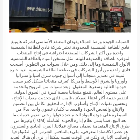
الضمانة الجودة ورضا العملاء يقودان المعتقد الأساسي لشركة هاينينغ
فادي للطاقة الشمسية المحدودة. تعتبر شركة فادي للطاقة الشمسية
واحدة من أكثر الشركات المصنعة احترافية في إنتاج المنتجات
الموفرة للطاقة والصديقة للبيئة، مثل مسخن المياه بالطاقة الشمسية،
الألواح الشمسية وما إلى ذلك. ومن خلال سنوات من التطوير، أصبحت
فادي واحدة من أبرز الشركات في صناعة الطاقة الشمسية. لدينا خبرة
ثمينة في تصدير منتجاتنا إلى أسواق جنوب شرق آسيا وأستراليا
وأوروبا والشرق الأوسط وأمريكا. تُعرف منتجاتنا بشكل كبير بسبب
جودتها العالية وسعرها المعقول. وبعد سنوات من الترويج والخدمة
على مستوى العالم، تتمتع منتجاتنا بحصة كبيرة في السوق الدولية.
لتقديم خدمة أكثر اعتناءً لعملائنا، قامت فادي بتحديث معدات الإنتاج،
وتحسين تقنيات الإنتاج وأسلوب الإدارة. لتحقيق تكامل بين التصميم
والإنتاج والفحص الجودة والمبيعات ككيان عضوي واحد، بدءًا من
السيطرة على جودة المواد الخام عند دخولها وحتى تقديم خدمات ما
بعد البيع، قمنا بتبني نظام إدارة الجودة الشاملة (TQM) وغيرها من
طرق الإنتاج المتقدمة لضمان مصالح عملائنا. القرن الحادي والعشرون
هو عصر الاقتصاد المعرفي، مليء بالتنافس الشرس في التكنولوجيا
وأساليب الإدارة، ولكن في الوقت نفسه يمكننا أن نرى أن هناك العديد