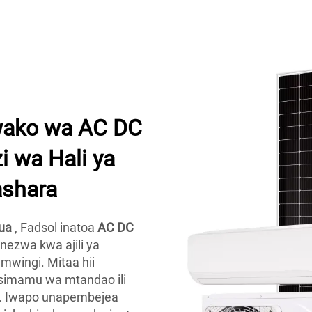
ako wa AC DC
i wa Hali ya
shara
jua
, Fadsol inatoa
AC DC
nezwa kwa ajili ya
mwingi. Mitaa hii
 usimamu wa mtandao ili
a. Iwapo unapembejea