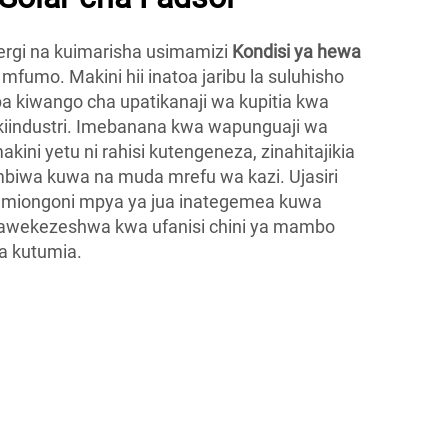
rgi na kuimarisha usimamizi
Kondisi ya hewa
l
mfumo. Makini hii inatoa jaribu la suluhisho
 kiwango cha upatikanaji wa kupitia kwa
kiindustri. Imebanana kwa wapunguaji wa
kini yetu ni rahisi kutengeneza, zinahitajikia
mbiwa kuwa na muda mrefu wa kazi. Ujasiri
a miongoni mpya ya jua inategemea kuwa
 linawekezeshwa kwa ufanisi chini ya mambo
a kutumia.