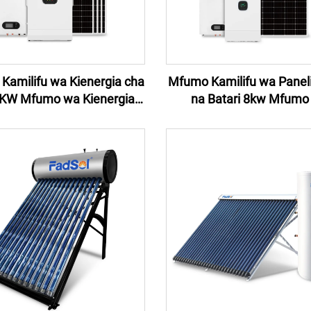
Kamilifu wa Kienergia cha
Mfumo Kamilifu wa Paneli
3KW Mfumo wa Kienergia
na Batari 8kw Mfumo
ua 3.5KW kwa Nyumbani
Kienergia cha Jua cha Ki
ngo cha Uzito Kamilifu
Uzito 8kw Mfumo wa Kie
cha Storage ya Batari
Nyumbani 8kw