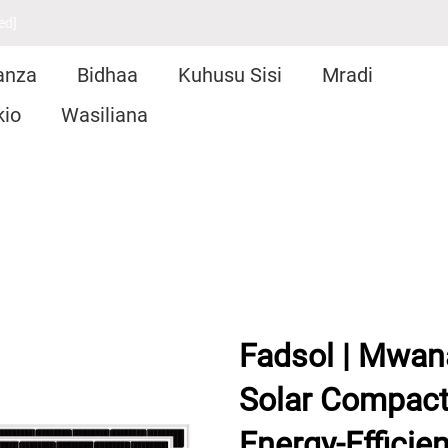
ed]
anza
Bidhaa
Kuhusu Sisi
Mradi
kio
Wasiliana
Fadsol | Mwa
Solar Compact 
Energy-Efficie