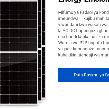
Mifumo ya Fadsol ya kon
imeundwa ili kujibu mahita
viwandani kwa wakati wa 
la AC DC hupunguza ghara
cha baridi katika hali za m
Wateja wa B2B hupata fai
ya jua—kupunguza mapungu
kuhakikia utendaji wa ma
Pata Rasimu ya B