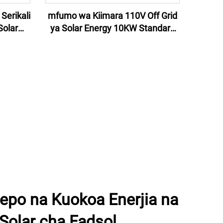
Serikali
mfumo wa Kiimara 110V Off Grid
Solar
ya Solar Energy 10KW Standard
Instant
ya US ya Solar Energy System
ji ya
Kwa Nyumbani
po na Kuokoa Enerjia na
 Solar cha Fadsol