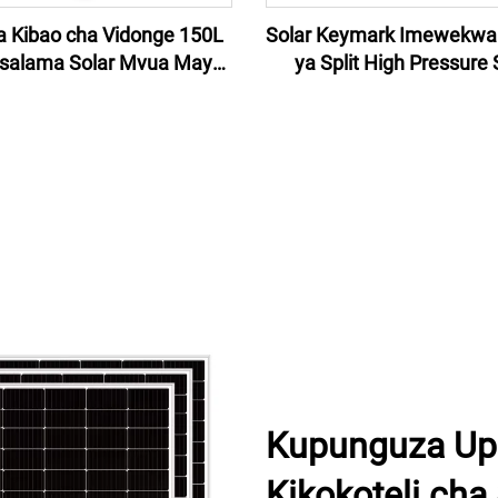
 Kibao cha Vidonge 150L
Solar Keymark Imewekwa 
Usalama Solar Mvua Mayai
ya Split High Pressure 
mi ya Nyumbani, Hotel au
Water Pump System 300L 
Biashara
Water Heater Bei ya Ma
Kipepeo
Kupunguza Upe
Kikokoteli cha