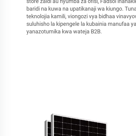
store zaidi au nyumba za ofisi, Fadsol inahak
baridi na kuwa na upatikanaji wa kiungo. Tu
teknolojia kamili, viongozi vya bidhaa vinav
suluhisho la kipengele la kubainia manufaa 
yanazotumika kwa wateja B2B.