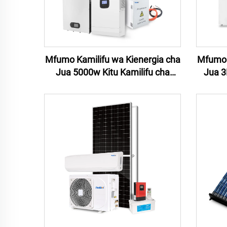
Mfumo Kamilifu wa Kienergia cha
Mfumo 
Jua 5000w Kitu Kamilifu cha
Jua 
Paneli za Jua ya Nyumba Mfumo
cha J
wa Kienergia cha Jua cha Kiungo
Kiu
cha Uzito 5KW