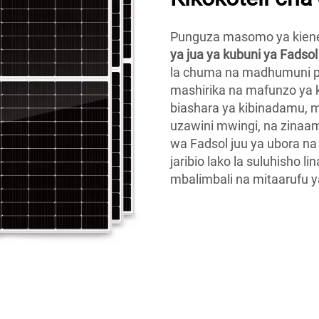
Punguza masomo ya kiene
ya jua ya kubuni ya Fadso
la chuma na madhumuni pa
mashirika na mafunzo ya 
biashara ya kibinadamu, ma
uzawini mwingi, na zinaa
wa Fadsol juu ya ubora n
jaribio lako la suluhisho
mbalimbali na mitaarufu y