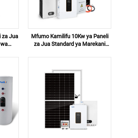
 za Jua
Mfumo Kamilifu 10Kw ya Paneli
 wa
za Jua Standard ya Marekani
ungo cha
Kiungo cha Uzito 110V ya Mfumo
nergia
wa Kienergia cha Jua Mfumo wa
 ya
Kienergia cha Nyumbani 10Kw