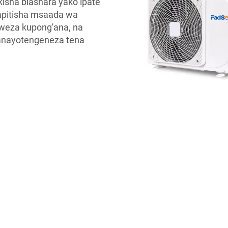
ikisha biashara yako ipate
napitisha msaada wa
yoweza kupong'ana, na
yanayotengeneza tena