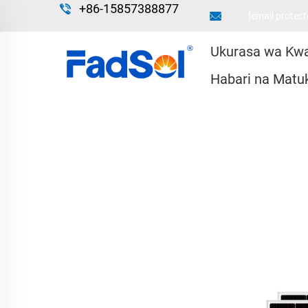
+86-15857388877
[email protect
Ukurasa wa Kw
Habari na Matu