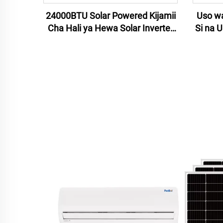
24000BTU Solar Powered Kijamii
Uso wa
Cha Hali ya Hewa Solar Inverter
Si na 
Energy Home System DC Off Grid
Siste
Solar Kijamii Cha Hali ya Hewa
Split Ya Nyumbani