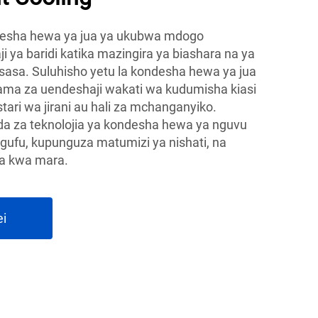
desha hewa ya jua ya ukubwa mdogo
ji ya baridi katika mazingira ya biashara na ya
sasa. Suluhisho yetu la kondesha hewa ya jua
ma za uendeshaji wakati wa kudumisha kiasi
stari wa jirani au hali za mchanganyiko.
da za teknolojia ya kondesha hewa ya nguvu
fu, kupunguza matumizi ya nishati, na
ra kwa mara.
ei